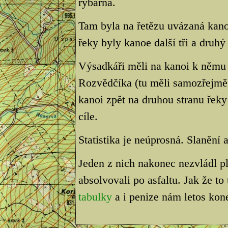
rybárna.
Tam byla na řetězu uvázaná kanoe
řeky byly kanoe další tři a druh
Výsadkáři měli na kanoi k němu d
Rozvědčíka (tu měli samozřejm
kanoi zpět na druhou stranu řeky
cíle.
Statistika je neúprosná. Slanění
Jeden z nich nakonec nezvládl pl
absolvovali po asfaltu. Jak že to
tabulky
a i penize nám letos ko