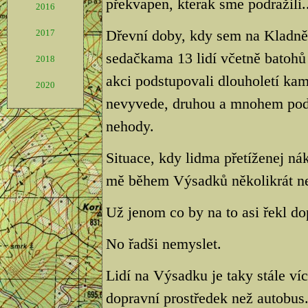
překvapen, kterak sme podražili..
2016
Dřevní doby, kdy sem na Kladně 
2017
sedačkama 13 lidí včetně batohů 
2018
akci podstupovali dlouholetí kama
2020
nevyvede, druhou a mnohem pods
nehody.
Situace, kdy lidma přetíženej ná
mě během Výsadků několikrát ne
Už jenom co by na to asi řekl dop
No řadši nemyslet.
Lidí na Výsadku je taky stále víc
dopravní prostředek než autobus