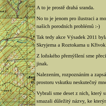
A to je prostě drahá sranda.
No to je jenom pro ilustraci a m
našich porodních problémů :-)
Tak tedy akce Výsadek 2011 byl
Skryjema a Roztokama u Křivokl
Z loňského přemýšlení sme přeci 
jinak.
Nalezením, rozpoznáním a zapsá
prostoru vskutku neskutečný mno
Vybrali sme deset z nich, který sm
smazali důležitý názvy, ke kter