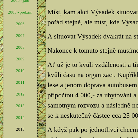
2005 - jaro
Míst, kam akci Výsadek situovat,
2005 - podzim
pořád stejně, ale míst, kde Výsad
2006
A situovat Výsadek dvakrát na s
2007
2008
Nakonec k tomuto stejně musíme 
2009
Ať už je to kvůli vzdálenosti a 
2010
kvůli času na organizaci. Kupří
2011
lese a jenom doprava autobusem 
připočtou 4 000,- za ubytování a 
2012
samotnym rozvozu a následně no
2013
se k neskutečný částce cca 25 000
2014
A když pak po jednotlivci chceme
2015