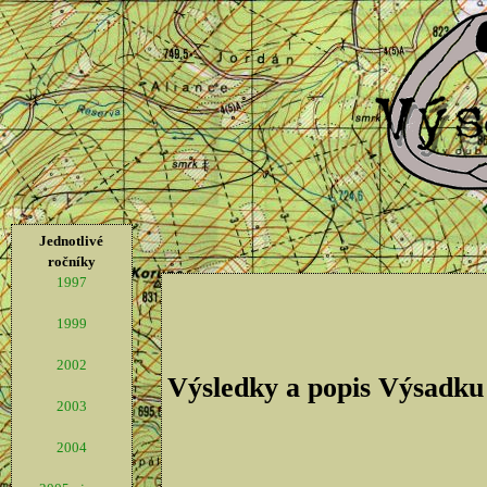
Jednotlivé
ročníky
1997
1999
2002
Výsledky a popis Výsadku
2003
2004