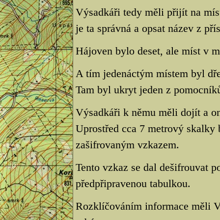
Výsadkáři tedy měli přijít na mís
je ta správná a opsat název z př
Hájoven bylo deset, ale míst v 
A tím jedenáctým místem byl dře
Tam byl ukryt jeden z pomocník
Výsadkáři k němu měli dojít a o
Uprostřed cca 7 metrový skalky 
zašifrovaným vzkazem.
Tento vzkaz se dal dešifrouvat 
předpřipravenou tabulkou.
Rozklíčováním informace měli Výs