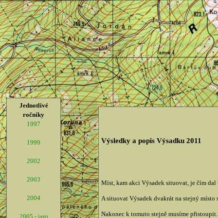
Jednotlivé
ročníky
1997
Výsledky a popis Výsadku 2011
1999
2002
2003
Míst, kam akci Výsadek situovat, je čím dal 
2004
A situovat Výsadek dvakrát na stejný místo 
Nakonec k tomuto stejně musíme přistoupit.
2005 - jaro