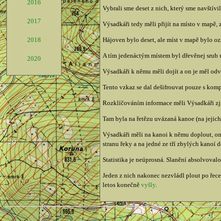
2016
Vybrali sme deset z nich, který sme navštívil
2017
Výsadkáři tedy měli přijít na místo v mapě, z
2018
Hájoven bylo deset, ale míst v mapě bylo o
A tím jedenáctým místem byl dřevěnej srub 
2020
Výsadkáři k němu měli dojít a on je měl od
Tento vzkaz se dal dešifrouvat pouze s kom
Rozklíčováním informace měli Výsadkáři zjist
Tam byla na řetězu uvázaná kanoe (na jejich 
Výsadkáři měli na kanoi k němu doplout, on 
stranu řeky a na jedné ze tří zbylých kanoí d
Statistika je neúprosná. Slanění absolvoval
Jeden z nich nakonec nezvládl plout po řece
letos konečně
vyšly
.