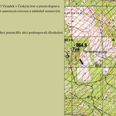
 byl Výsadek v Českým lese a jenom doprava
i při samotnym rozvozu a následně nouzovým
řeci jenom dřív akci podstupovali dlouholetí