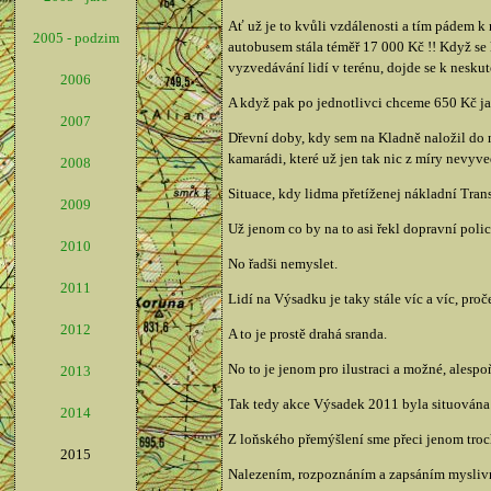
Ať už je to kvůli vzdálenosti a tím pádem 
2005 - podzim
autobusem stála téměř 17 000 Kč !! Když se
vyzvedávání lidí v terénu, dojde se k neskute
2006
A když pak po jednotlivci chceme 650 Kč jako
2007
Dřevní doby, kdy sem na Kladně naložil do n
kamarádi, které už jen tak nic z míry nevy
2008
Situace, kdy lidma přetíženej nákladní Tra
2009
Už jenom co by na to asi řekl dopravní policis
2010
No řadši nemyslet.
2011
Lidí na Výsadku je taky stále víc a víc, pro
2012
A to je prostě drahá sranda.
No to je jenom pro ilustraci a možné, alespo
2013
Tak tedy akce Výsadek 2011 byla situována
2014
Z loňského přemýšlení sme přeci jenom trochu
2015
Nalezením, rozpoznáním a zapsáním myslivny