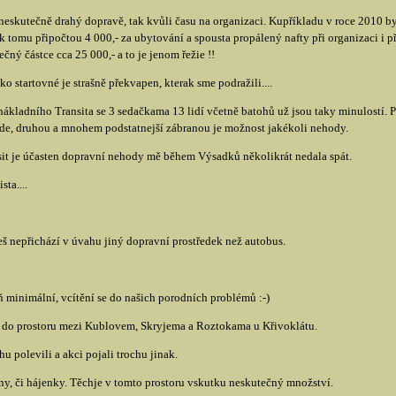
k neskutečně drahý dopravě, tak kvůli času na organizaci. Kupříkladu v roce 2010
 k tomu připočtou 4 000,- za ubytování a spousta propálený nafty při organizaci 
čný částce cca 25 000,- a to je jenom řežie !!
 startovné je strašně překvapen, kterak sme podražili....
ákladního Transita se 3 sedačkama 13 lidí včetně batohů už jsou taky minulostí. P
vede, druhou a mnohem podstatnejší zábranou je možnost jakékoli nehody.
nsit je účasten dopravní nehody mě během Výsadků několikrát nedala spát.
ta....
češ nepřichází v úvahu jiný dopravní prostředek než autobus.
ň minimální, vcítění se do našich porodních problémů :-)
 do prostoru mezi Kublovem, Skryjema a Roztokama u Křivoklátu.
 polevili a akci pojali trochu jinak.
, či hájenky. Těchje v tomto prostoru vskutku neskutečný množství.