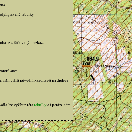
pka.
ředpřipravený tabulky.
ádoba se zašifrovaným vzkazem.
zátorů akce.
 měli vrátit původní kanoi zpět na druhou
adlo lze vyčíst z této
tabulky
a i penize nám