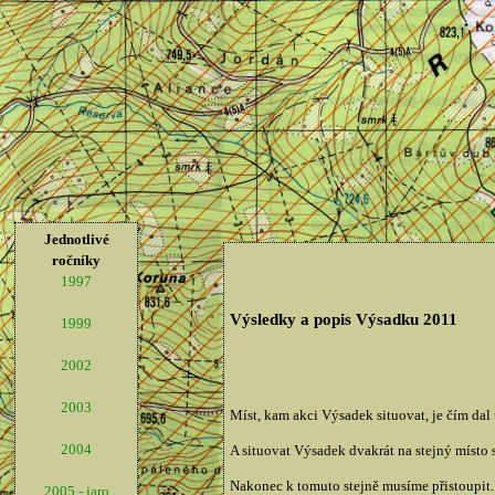
Jednotlivé
ročníky
1997
Výsledky a popis Výsadku 2011
1999
2002
2003
Míst, kam akci Výsadek situovat, je čím dal 
2004
A situovat Výsadek dvakrát na stejný místo 
Nakonec k tomuto stejně musíme přistoupit.
2005 - jaro