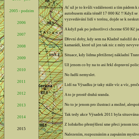
Ať už je to kvůli vzdálenosti a tím pádem 
2005 - podzim
autobusem stála téměř 17 000 Kč !! Když se
vyzvedávání lidí v terénu, dojde se k neskute
2006
A když pak po jednotlivci chceme 650 Kč jako
2007
Dřevní doby, kdy sem na Kladně naložil do n
kamarádi, které už jen tak nic z míry nevy
2008
Situace, kdy lidma přetíženej nákladní Tra
2009
Už jenom co by na to asi řekl dopravní policis
2010
No řadši nemyslet.
2011
Lidí na Výsadku je taky stále víc a víc, pro
2012
A to je prostě drahá sranda.
No to je jenom pro ilustraci a možné, alespo
2013
Tak tedy akce Výsadek 2011 byla situována
2014
Z loňského přemýšlení sme přeci jenom trochu
2015
Nalezením, rozpoznáním a zapsáním myslivny