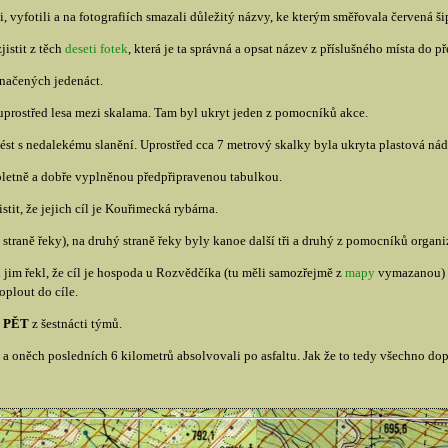
i, vyfotili a na fotografiích smazali důležitý názvy, ke kterým směřovala červená ši
jistit z těch
deseti fotek
, která je ta správná a opsat název z příslušného místa do p
značených jedenáct.
uprostřed lesa mezi skalama. Tam byl ukryt jeden z pomocníků akce.
vést s nedalekému slanění. Uprostřed cca 7 metrový skalky byla ukryta plastová n
pletně a dobře vyplněnou předpřipravenou tabulkou.
it, že jejich cíl je Kouřimecká rybárna.
straně řeky), na druhý straně řeky byly kanoe další tři a druhý z pomocníků organi
jim řekl, že cíl je hospoda u Rozvědčíka (tu měli samozřejmě z
mapy
vymazanou) a
oplout do cíle.
o
PĚT
z šestnácti týmů.
 a oněch posledních 6 kilometrů absolvovali po asfaltu. Jak že to tedy všechno dop