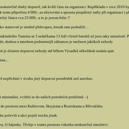
k neskutečně drahý dopravě, tak kvůli času na organizaci. Kupříkladu v roce 2010
 k tomu připočtou 4 000,- za ubytování a spousta propálený nafty při organizaci 
čný částce cca 25 000,- a to je jenom řežie !!
 startovné je strašně překvapen, kterak sme podražili....
ákladního Transita se 3 sedačkama 13 lidí včetně batohů už jsou taky minulostí. P
vede, druhou a mnohem podstatnejší zábranou je možnost jakékoli nehody.
nsit je účasten dopravní nehody mě během Výsadků několikrát nedala spát.
ta....
češ nepřichází v úvahu jiný dopravní prostředek než autobus.
ň minimální, vcítění se do našich porodních problémů :-)
 do prostoru mezi Kublovem, Skryjema a Roztokama u Křivoklátu.
 polevili a akci pojali trochu jinak.
, či hájenky. Těchje v tomto prostoru vskutku neskutečný množství.