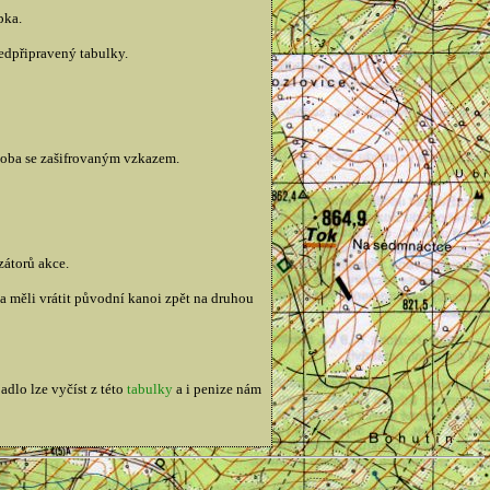
pka.
ředpřipravený tabulky.
ádoba se zašifrovaným vzkazem.
zátorů akce.
 měli vrátit původní kanoi zpět na druhou
adlo lze vyčíst z této
tabulky
a i penize nám