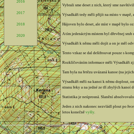
2016
Vybrali sme deset z nich, který sme navštívil
2017
Výsadkáři tedy měli přijít na místo v mapě, z
2018
Hájoven bylo deset, ale míst v mapě bylo o
A tím jedenáctým místem byl dřevěnej srub 
2020
Výsadkáři k němu měli dojít a on je měl od
Tento vzkaz se dal dešifrouvat pouze s kom
Rozklíčováním informace měli Výsadkáři zjist
Tam byla na řetězu uvázaná kanoe (na jejich 
Výsadkáři měli na kanoi k němu doplout, on 
stranu řeky a na jedné ze tří zbylých kanoí d
Statistika je neúprosná. Slanění absolvoval
Jeden z nich nakonec nezvládl plout po řece
letos konečně
vyšly
.