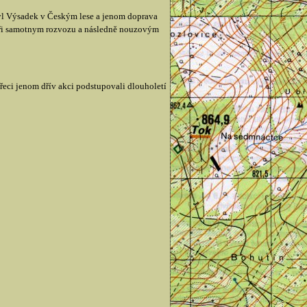
 byl Výsadek v Českým lese a jenom doprava
i při samotnym rozvozu a následně nouzovým
řeci jenom dřív akci podstupovali dlouholetí