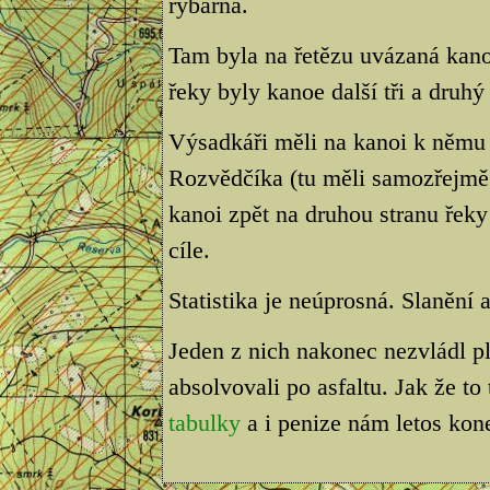
rybárna.
Tam byla na řetězu uvázaná kanoe
řeky byly kanoe další tři a druh
Výsadkáři měli na kanoi k němu d
Rozvědčíka (tu měli samozřejm
kanoi zpět na druhou stranu řeky
cíle.
Statistika je neúprosná. Slanění
Jeden z nich nakonec nezvládl pl
absolvovali po asfaltu. Jak že to
tabulky
a i penize nám letos ko