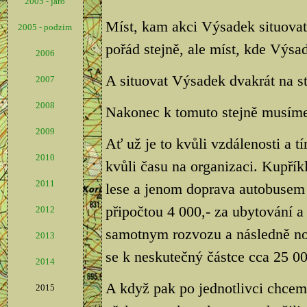
2005 - jaro
Míst, kam akci Výsadek situovat,
2005 - podzim
pořád stejně, ale míst, kde Výsad
2006
A situovat Výsadek dvakrát na s
2007
2008
Nakonec k tomuto stejně musíme 
2009
Ať už je to kvůli vzdálenosti a 
2010
kvůli času na organizaci. Kupří
2011
lese a jenom doprava autobusem 
připočtou 4 000,- za ubytování a 
2012
samotnym rozvozu a následně no
2013
se k neskutečný částce cca 25 000
2014
A když pak po jednotlivci chceme
2015