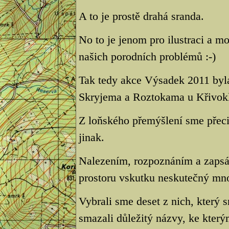
A to je prostě drahá sranda.
No to je jenom pro ilustraci a m
našich porodních problémů :-)
Tak tedy akce Výsadek 2011 byl
Skryjema a Roztokama u Křivokl
Z loňského přemýšlení sme přeci 
jinak.
Nalezením, rozpoznáním a zapsá
prostoru vskutku neskutečný mno
Vybrali sme deset z nich, který sm
smazali důležitý názvy, ke kter