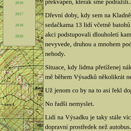
překvapen, kterak sme podražili..
2016
Dřevní doby, kdy sem na Kladně 
2017
sedačkama 13 lidí včetně batohů 
2018
akci podstupovali dlouholetí kama
2020
nevyvede, druhou a mnohem pods
nehody.
Situace, kdy lidma přetíženej ná
mě během Výsadků několikrát ne
Už jenom co by na to asi řekl dop
No řadši nemyslet.
Lidí na Výsadku je taky stále víc
dopravní prostředek než autobus