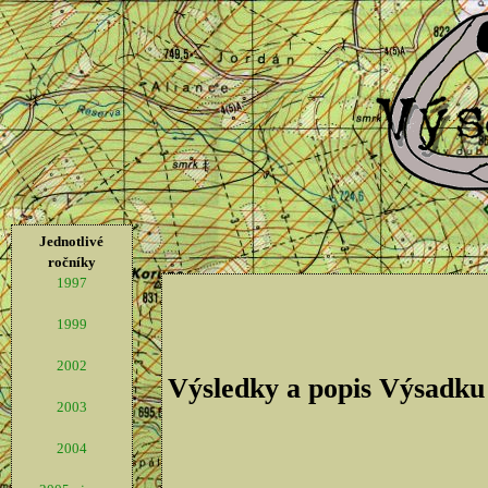
Jednotlivé
ročníky
1997
1999
2002
Výsledky a popis Výsadku
2003
2004