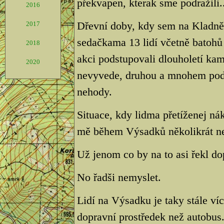
překvapen, kterak sme podražili..
2016
Dřevní doby, kdy sem na Kladně 
2017
sedačkama 13 lidí včetně batohů 
2018
akci podstupovali dlouholetí kama
2020
nevyvede, druhou a mnohem pods
nehody.
Situace, kdy lidma přetíženej ná
mě během Výsadků několikrát ne
Už jenom co by na to asi řekl dop
No řadši nemyslet.
Lidí na Výsadku je taky stále víc
dopravní prostředek než autobus