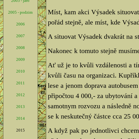
2005 - jaro
Míst, kam akci Výsadek situovat,
2005 - podzim
pořád stejně, ale míst, kde Výsad
2006
A situovat Výsadek dvakrát na s
2007
2008
Nakonec k tomuto stejně musíme 
2009
Ať už je to kvůli vzdálenosti a 
2010
kvůli času na organizaci. Kupří
2011
lese a jenom doprava autobusem 
připočtou 4 000,- za ubytování a 
2012
samotnym rozvozu a následně no
2013
se k neskutečný částce cca 25 000
2014
A když pak po jednotlivci chceme
2015