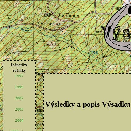
Jednotlivé
ročníky
1997
1999
2002
Výsledky a popis Výsadku
2003
2004