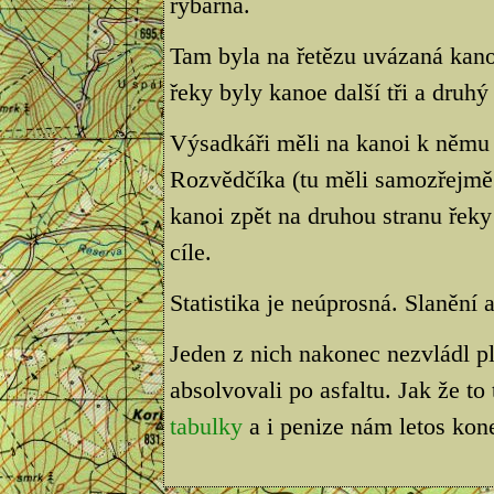
rybárna.
Tam byla na řetězu uvázaná kanoe
řeky byly kanoe další tři a druh
Výsadkáři měli na kanoi k němu d
Rozvědčíka (tu měli samozřejm
kanoi zpět na druhou stranu řeky
cíle.
Statistika je neúprosná. Slanění
Jeden z nich nakonec nezvládl pl
absolvovali po asfaltu. Jak že to
tabulky
a i penize nám letos ko