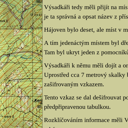
Výsadkáři tedy měli přijít na mís
je ta správná a opsat název z př
Hájoven bylo deset, ale míst v 
A tím jedenáctým místem byl dře
Tam byl ukryt jeden z pomocník
Výsadkáři k němu měli dojít a o
Uprostřed cca 7 metrový skalky 
zašifrovaným vzkazem.
Tento vzkaz se dal dešifrouvat 
předpřipravenou tabulkou.
Rozklíčováním informace měli Výs