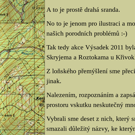
A to je prostě drahá sranda.
No to je jenom pro ilustraci a m
našich porodních problémů :-)
Tak tedy akce Výsadek 2011 byl
Skryjema a Roztokama u Křivokl
Z loňského přemýšlení sme přeci 
jinak.
Nalezením, rozpoznáním a zapsá
prostoru vskutku neskutečný mno
Vybrali sme deset z nich, který sm
smazali důležitý názvy, ke kter