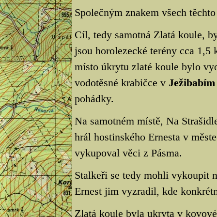
Společným znakem všech těchto p
Cíl, tedy samotná Zlatá koule, b
jsou horolezecké terény cca 1,5 
místo úkrytu zlaté koule bylo v
vodotěsné krabičce v
Ježibabím
pohádky.
Na samotném místě, Na Strašidlec
hrál hostinského Ernesta v měste
vykupoval věci z Pásma.
Stalkeři se tedy mohli vykoupit 
Ernest jim vyzradil, kde konkrétn
Zlatá koule byla ukryta v kovové