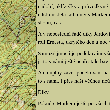
nádobí, uklízečky a průvodkyně v
nikdo nedělá rád a my s Markem
shonu, čas.
A v neposlední řadě díky Jardov
roli Ernesta, ukrytého den a noc
Samozřejmostí je poděkování vš
je to s námi ještě nepřestalo bavi
A na úplný závěr poděkování na
to s námi, i přes naší věčnou neú
Díky.
Pokud s Markem ještě po všech t