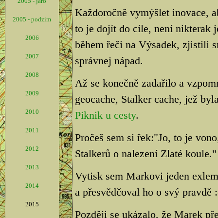
2005 - jaro
Každoročně vymýšlet inovace, a
2005 - podzim
to je dojít do cíle, není nikter
2006
během řeči na Výsadek, zjistili s
2007
správnej nápad.
2008
Až se konečně zadařilo a vzpom
2009
geocache, Stalker cache, jež byl
2010
Piknik u cesty
.
2011
Pročeš sem si řek:"Jo, to je vo
2012
Stalkerů o nalezení Zlaté koule."
2013
Vytisk sem Markovi jeden exlemp
2014
a přesvědčoval ho o svý pravdě :
2015
Později se ukázalo, že Marek pře