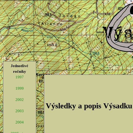
Jednotlivé
ročníky
1997
1999
2002
Výsledky a popis Výsadku
2003
2004