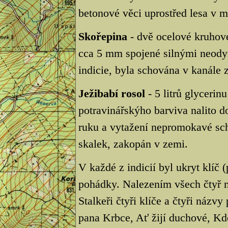
betonové věci uprostřed lesa v m
Skořepina
- dvě ocelové kruhov
cca 5 mm spojené silnými neod
indicie, byla schována v kanále 
Ježibabí rosol
- 5 litrů glycerin
potravinářskýho barviva nalito d
ruku a vytažení nepromokavé schr
skalek, zakopán v zemi.
V každé z indicií byl ukryt klíč
pohádky. Nalezením všech čtyř m
Stalkeři čtyři klíče a čtyři názv
pana Krbce, Ať žijí duchové, Kd