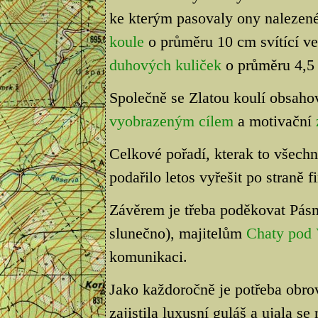
ke kterým pasovaly ony nalezené 
koule
o průměru 10 cm svítící ve
duhových kuliček
o průměru 4,5
Společně se Zlatou koulí obsahov
vyobrazeným cílem
a motivační
Celkové pořadí, kterak to všech
podařilo letos vyřešit po straně f
Závěrem je třeba poděkovat Pásmu
slunečno), majitelům
Chaty pod 
komunikaci.
Jako každoročně je potřeba obro
zajistila luxusní guláš a ujala s