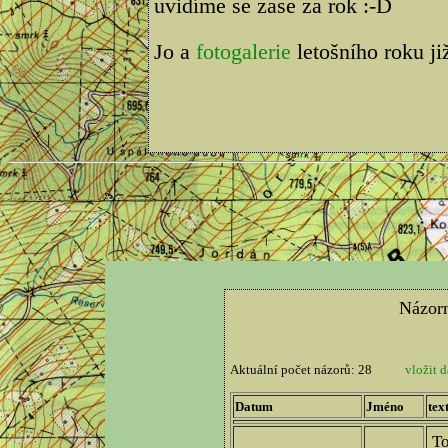
uvidíme se zase za rok :-D
Jo a
fotogalerie
letošního roku ji