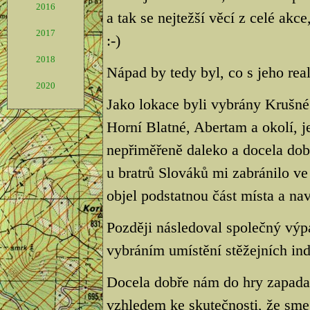
2016
a tak se nejtežší věcí z celé akce,
2017
:-)
2018
Nápad by tedy byl, co s jeho real
2020
Jako lokace byli vybrány Krušné
Horní Blatné, Abertam a okolí, j
nepřiměřeně daleko a docela dob
u bratrů Slováků mi zabránilo v
objel podstatnou část místa a nav
Později následoval společný výp
vybráním umístění stěžejních indi
Docela dobře nám do hry zapada
vzhledem ke skutečnosti, že sme 