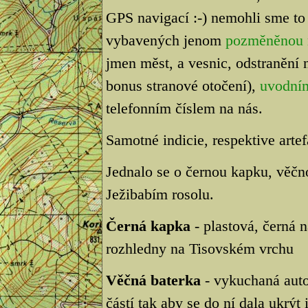
GPS navigací :-) nemohli sme to
vybavených jenom
pozměněnou
jmen měst, a vesnic, odstranění n
bonus stranové otočení),
uvodní
telefonním číslem na nás.
Samotné indicie, respektive artef
Jednalo se o černou kapku, věčn
Ježibabím rosolu.
Černá kapka
- plastová, černá 
rozhledny na Tisovském vrchu
Věčná baterka
- vykuchaná autob
částí tak aby se do ní dala ukrýt