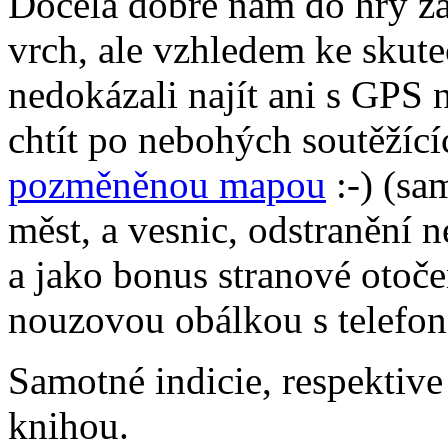
Docela dobře nám do hry z
vrch, ale vzhledem ke skute
nedokázali najít ani s GPS 
chtít po nebohých soutěží
pozměněnou mapou
:-) (sa
měst, a vesnic, odstranění n
a jako bonus stranové otoče
nouzovou obálkou s telefon
Samotné indicie, respektive 
knihou.