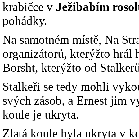
krabičce v
Ježibabím roso
pohádky.
Na samotném místě, Na Stra
organizátorů, kterýžto hrál
Borsht, kterýžto od Stalker
Stalkeři se tedy mohli vyko
svých zásob, a Ernest jim v
koule je ukryta.
Zlatá koule byla ukryta v k