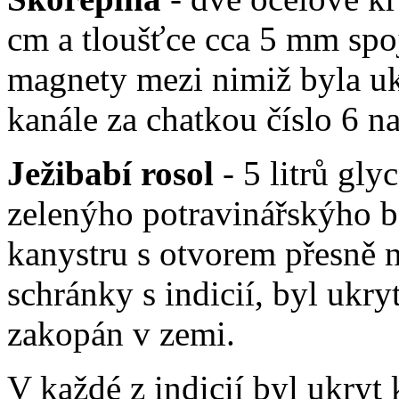
cm a tloušťce cca 5 mm sp
magnety mezi nimiž byla uk
kanále za chatkou číslo 6 n
Ježibabí rosol
- 5 litrů gly
zelenýho potravinářskýho ba
kanystru s otvorem přesně 
schránky s indicií, byl ukry
zakopán v zemi.
V každé z indicií byl ukryt