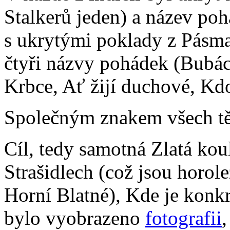
Stalkerů jeden) a název po
s ukrytými poklady z Pásma z
čtyři názvy pohádek (Bubác
Krbce, Ať žijí duchové, Kd
Společným znakem všech těc
Cíl, tedy samotná Zlatá kou
Strašidlech (což jsou horol
Horní Blatné), Kde je konkr
bylo vyobrazeno
fotografii
,