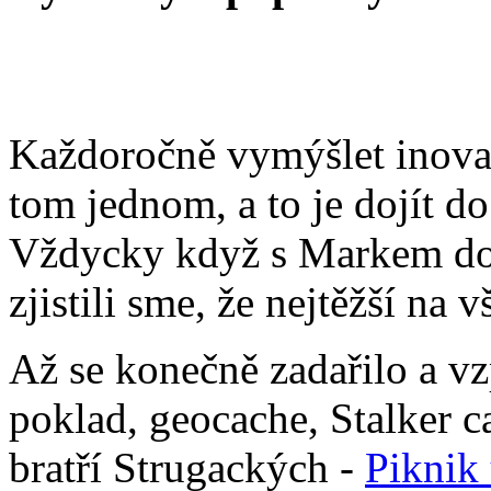
Každoročně vymýšlet inova
tom jednom, a to je dojít do
Vždycky když s Markem doš
zjistili sme, že nejtěžší na 
Až se konečně zadařilo a 
poklad, geocache, Stalker c
bratří Strugackých -
Piknik 