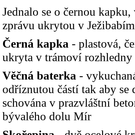
Jednalo se o černou kapku,
zprávu ukrytou v Ježibabím
Černá kapka
- plastová, č
ukryta v trámoví rozhledny
Věčná baterka
- vykuchaná
odříznutou částí tak aby se 
schována v prazvláštní beto
bývalého dolu Mír
Skořepina
- dvě ocelové k