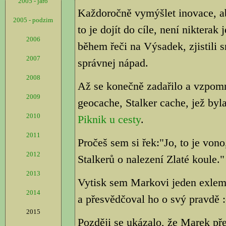
2005 - jaro
Každoročně vymýšlet inovace, a
2005 - podzim
to je dojít do cíle, není nikter
2006
během řeči na Výsadek, zjistili s
2007
správnej nápad.
2008
Až se konečně zadařilo a vzpom
2009
geocache, Stalker cache, jež byl
2010
Piknik u cesty
.
2011
Pročeš sem si řek:"Jo, to je vo
2012
Stalkerů o nalezení Zlaté koule."
2013
Vytisk sem Markovi jeden exlemp
2014
a přesvědčoval ho o svý pravdě :
2015
Později se ukázalo, že Marek pře