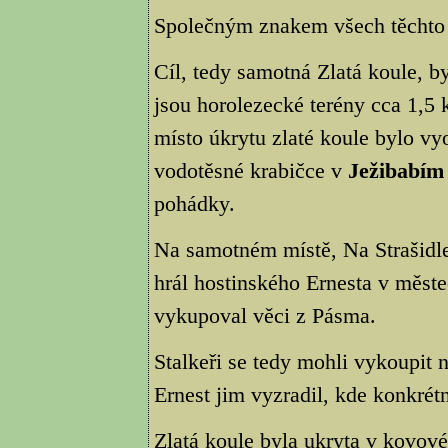
Společným znakem všech těchto p
Cíl, tedy samotná Zlatá koule, b
jsou horolezecké terény cca 1,5 
místo úkrytu zlaté koule bylo v
vodotěsné krabičce v
Ježibabím
pohádky.
Na samotném místě, Na Strašidlec
hrál hostinského Ernesta v měste
vykupoval věci z Pásma.
Stalkeři se tedy mohli vykoupit 
Ernest jim vyzradil, kde konkrétn
Zlatá koule byla ukryta v kovové