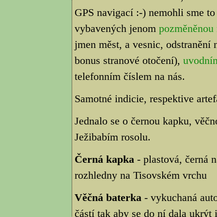
GPS navigací :-) nemohli sme to
vybavených jenom
pozměněnou
jmen měst, a vesnic, odstranění n
bonus stranové otočení),
uvodní
telefonním číslem na nás.
Samotné indicie, respektive artef
Jednalo se o černou kapku, věčn
Ježibabím rosolu.
Černá kapka
- plastová, černá 
rozhledny na Tisovském vrchu
Věčná baterka
- vykuchaná autob
částí tak aby se do ní dala ukrýt