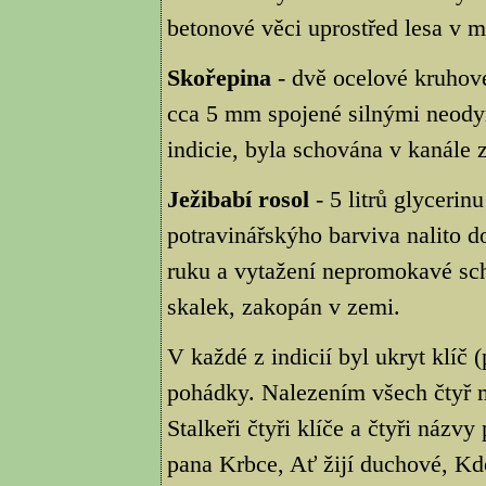
betonové věci uprostřed lesa v m
Skořepina
- dvě ocelové kruhov
cca 5 mm spojené silnými neod
indicie, byla schována v kanále 
Ježibabí rosol
- 5 litrů glycerin
potravinářskýho barviva nalito d
ruku a vytažení nepromokavé schr
skalek, zakopán v zemi.
V každé z indicií byl ukryt klíč
pohádky. Nalezením všech čtyř m
Stalkeři čtyři klíče a čtyři názv
pana Krbce, Ať žijí duchové, Kd