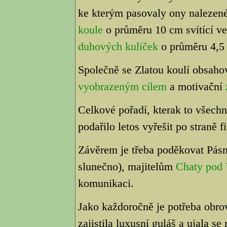
ke kterým pasovaly ony nalezené 
koule
o průměru 10 cm svítící ve
duhových kuliček
o průměru 4,5
Společně se Zlatou koulí obsahov
vyobrazeným cílem
a motivační
Celkové pořadí, kterak to všech
podařilo letos vyřešit po straně f
Závěrem je třeba poděkovat Pásmu
slunečno), majitelům
Chaty pod 
komunikaci.
Jako každoročně je potřeba obro
zajistila luxusní guláš a ujala s