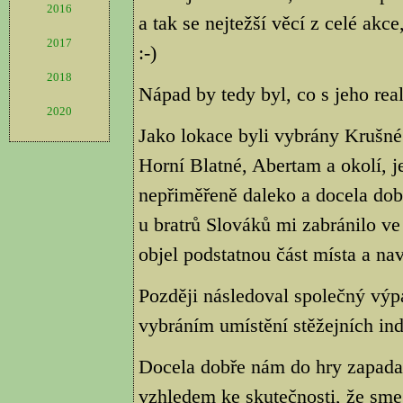
2016
a tak se nejtežší věcí z celé akce,
2017
:-)
2018
Nápad by tedy byl, co s jeho real
2020
Jako lokace byli vybrány Krušné
Horní Blatné, Abertam a okolí, j
nepřiměřeně daleko a docela dob
u bratrů Slováků mi zabránilo v
objel podstatnou část místa a nav
Později následoval společný výp
vybráním umístění stěžejních indi
Docela dobře nám do hry zapada
vzhledem ke skutečnosti, že sme 