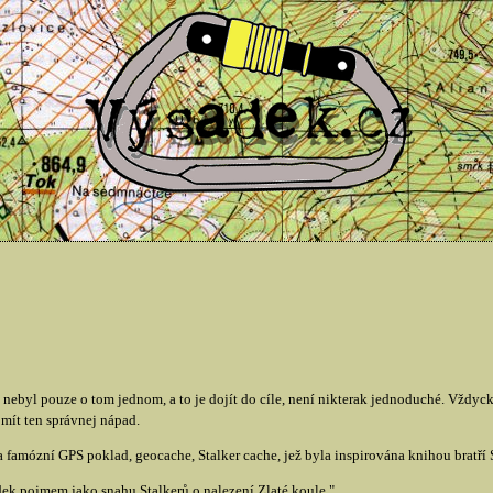
ebyl pouze o tom jednom, a to je dojít do cíle, není nikterak jednoduché. Vždyc
e mít ten správnej nápad.
 famózní GPS poklad, geocache, Stalker cache, jež byla inspirována knihou bratří
adek pojmem jako snahu Stalkerů o nalezení Zlaté koule."