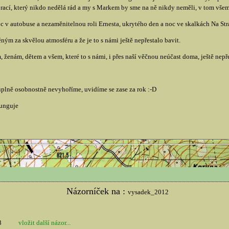
rací, který nikdo nedělá rád a my s Markem by sme na ně nikdy neměli, v tom všem
 v autobuse a nezaměnitelnou roli Ernesta, ukrytého den a noc ve skalkách Na Str
m za skvělou atmosféru a že je to s námi ještě nepřestalo bavit.
ženám, dětem a všem, které to s námi, i přes naší věčnou neúčast doma, ještě nepře
úplně osobnostně nevyhoříme, uvidíme se zase za rok :-D
funguje