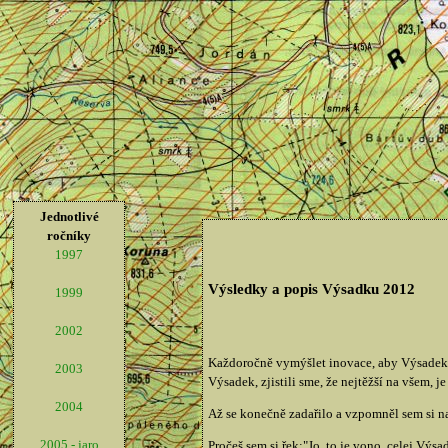
Jednotlivé
ročníky
1997
Výsledky a popis Výsadku 2012
1999
2002
Každoročně vymýšlet inovace, aby Výsadek n
2003
Výsadek, zjistili sme, že nejtěžší na všem, j
2004
Až se konečně zadařilo a vzpomněl sem si na
2005 - jaro
Pročeš sem si řek:"Jo, to je vono, celej Výs