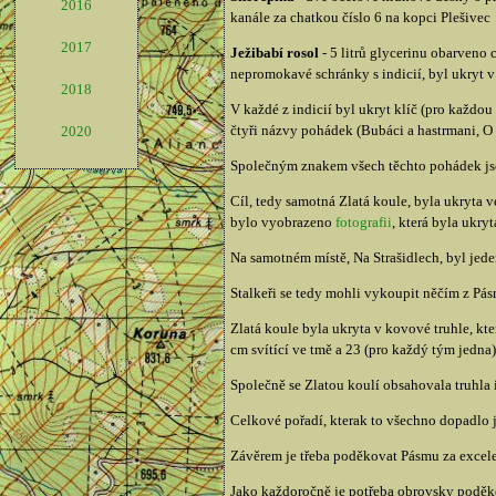
2016
kanále za chatkou číslo 6 na kopci Plešivec
2017
Ježibabí rosol
- 5 litrů glycerinu obarveno 
nepromokavé schránky s indicií, byl ukryt v
2018
V každé z indicií byl ukryt klíč (pro každou
čtyři názvy pohádek (Bubáci a hastrmani, O 
2020
Společným znakem všech těchto pohádek jso
Cíl, tedy samotná Zlatá koule, byla ukryta v
bylo vyobrazeno
fotografii
, která byla ukry
Na samotném místě, Na Strašidlech, byl jede
Stalkeři se tedy mohli vykoupit něčím z Pásm
Zlatá koule byla ukryta v kovové truhle, kt
cm svítící ve tmě a 23 (pro každý tým jedn
Společně se Zlatou koulí obsahovala truhla 
Celkové pořadí, kterak to všechno dopadlo 
Závěrem je třeba poděkovat Pásmu za excelen
Jako každoročně je potřeba obrovsky poděkov