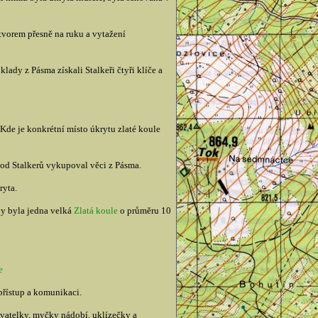
otvorem přesně na ruku a vytažení
lady z Pásma získali Stalkeři čtyři klíče a
 Kde je konkrétní místo úkrytu zlaté koule
o od Stalkerů vykupoval věci z Pásma.
ryta.
ly byla jedna velká
Zlatá koule
o průměru 10
e
přístup a komunikaci.
sovatelky, myčky nádobí, uklízečky a