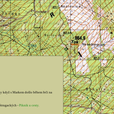
ky když s Markem došlo během řeči na
 Strugackých -
Piknik u cesty
.