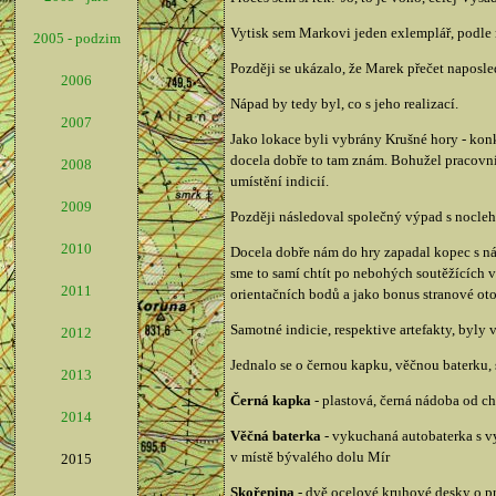
Vytisk sem Markovi jeden exlemplář, podle m
2005 - podzim
Později se ukázalo, že Marek přečet naposledy
2006
Nápad by tedy byl, co s jeho realizací.
2007
Jako lokace byli vybrány Krušné hory - konk
docela dobře to tam znám. Bohužel pracovní
2008
umístění indicií.
2009
Později následoval společný výpad s noclehe
2010
Docela dobře nám do hry zapadal kopec s náz
sme to samí chtít po nebohých soutěžících
2011
orientačních bodů a jako bonus stranové ot
Samotné indicie, respektive artefakty, byly 
2012
Jednalo se o černou kapku, věčnou baterku, 
2013
Černá kapka
- plastová, černá nádoba od c
2014
Věčná baterka
- vykuchaná autobaterka s vyl
v místě bývalého dolu Mír
2015
Skořepina
- dvě ocelové kruhové desky o p