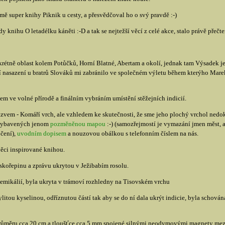
ě super knihy Piknik u cesty, a přesvědčoval ho o svý pravdě :-)
 knihu O letadélku káněti :-D a tak se nejtežší věcí z celé akce, stalo právě přečtení
rétně oblast kolem Potůčků, Horní Blatné, Abertam a okolí, jednak tam Výsadek je
 nasazení u bratrů Slováků mi zabránilo ve společném výletu během kterýho Marek
m ve volné přírodě a finálním vybráním umístění stěžejních indicií.
vem - Komáří vrch, ale vzhledem ke skutečnosti, že sme jeho plochý vrchol nedoká
 vybavených jenom
pozměněnou mapou
:-) (samozřejmostí je vymazání jmen měst, a
očení),
uvodním dopisem
a nouzovou obálkou s telefonním číslem na nás.
věci inspirované knihou.
skořepinu a zprávu ukrytou v Ježibabím rosolu.
hemikálií, byla ukryta v trámoví rozhledny na Tisovském vrchu
itou kyselinou, odříznutou částí tak aby se do ní dala ukrýt indicie, byla schován
růměru cca 20 cm a tloušťce cca 5 mm spojené silnými neodymovými magnety mezi 