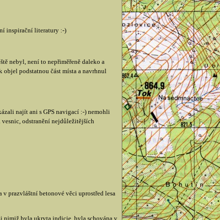
 inspirační literatury :-)
ště nebyl, není to nepřiměřeně daleko a
 objel podstatnou část místa a navrhnul
zali najít ani s GPS navigací :-) nemohli
 vesnic, odstranění nejdůležitějších
a v prazvláštní betonové věci uprostřed lesa
nimiž byla ukryta indicie, byla schována v