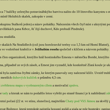
cca 7 balíčky zelenýho potravinářskýho barviva nalito do 10 litrového kanystru s 
 místě Holubích skalek, zakopán v zemi.
 skupinu Stalkerů jeden) a název pohádky. Nalezením všech čtyř míst s ukrytými pok
zvířátkách pana Krbce, Ať žijí duchové, Kdo probudí Pindruše).
u strašidla.
e skalách Na Strašidlech (což jsou horolezecké terény cca 1,5 km od Horní Blatné),
ta ve vodotěsné krabičce v
Ježibabím rosolu
společně s klíčem a názvem pohádky.
n člen organizátorů, kterýžto hrál hostinského Ernesta v městečku Borsht, kterýžt
a, případně ze svých zásob, a Ernest jim vyzradil, kde konkrétně Zlatá koule je uk
erá byla zamčena čtyřmi zámky, ke kterým pasovaly ony nalezené klíče. Uvnitř truh
a) menších
duhových kuliček
o průměru 4,5 cm.
i
zvětšenou mapu s vyobrazeným cílem
a motivační
zprávu
.
je
tady
a kterak se nám to podařilo letos vyřešit po straně financí je k nahlédnutí
zd
tní počasí (22 st. ve stínu, slunečno), majitelům
Chaty pod Vlčí Jámou
za skvělý 
at Božence, která tentokrát zajistila luxusní guláš a ujala se role hostesky, zapi