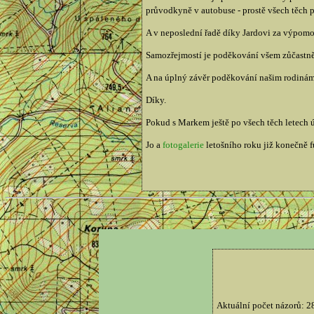
průvodkyně v autobuse - prostě všech těch p
A v neposlední řadě díky Jardovi za výpomoc
Samozřejmostí je poděkování všem zůčastněný
A na úplný závěr poděkování našim rodinám, 
Díky.
Pokud s Markem ještě po všech těch letech 
Jo a
fotogalerie
letošního roku již konečně 