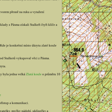
otvorem přesně na ruku a vytažení
lady z Pásma získali Stalkeři čtyři klíče a
 Kde je konkrétní místo úkrytu zlaté koule
o od Stalkerů vykupoval věci z Pásma.
ryta.
ly byla jedna velká
Zlatá koule
o průměru 10
e
přístup a komunikaci.
sovatelky, myčky nádobí, uklízečky a