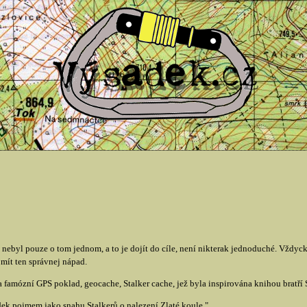
ebyl pouze o tom jednom, a to je dojít do cíle, není nikterak jednoduché. Vždyc
e mít ten správnej nápad.
 famózní GPS poklad, geocache, Stalker cache, jež byla inspirována knihou bratří
adek pojmem jako snahu Stalkerů o nalezení Zlaté koule."