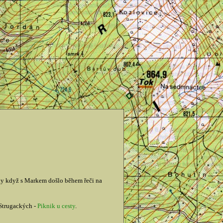
ky když s Markem došlo během řeči na
 Strugackých -
Piknik u cesty
.