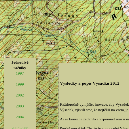
Jednotlivé
ročníky
1997
Výsledky a popis Výsadku 2012
1999
2002
Každoročně vymýšlet inovace, aby Výsadek n
2003
Výsadek, zjistili sme, že nejtěžší na všem, j
2004
Až se konečně zadařilo a vzpomněl sem si na
2005 - jaro
Pročeš sem si řek:"Jo, to je vono, celej Výs