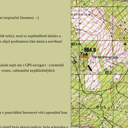
 inspirační literatury :-)
ště nebyl, není to nepřiměřeně daleko a
 objel podstatnou část místa a navrhnul
zali najít ani s GPS navigací :-) nemohli
 vesnic, odstranění nejdůležitějších
a v prazvláštní betonové věci uprostřed lesa
nimiž byla ukryta indicie, byla schována v