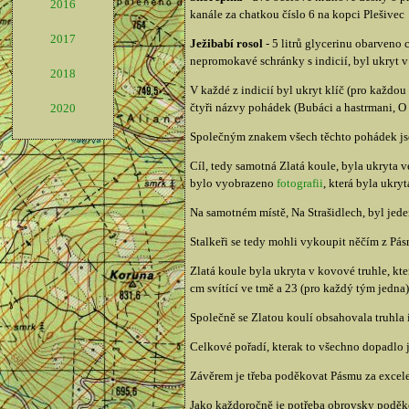
2016
kanále za chatkou číslo 6 na kopci Plešivec
2017
Ježibabí rosol
- 5 litrů glycerinu obarveno 
nepromokavé schránky s indicií, byl ukryt v
2018
V každé z indicií byl ukryt klíč (pro každou
čtyři názvy pohádek (Bubáci a hastrmani, O 
2020
Společným znakem všech těchto pohádek jso
Cíl, tedy samotná Zlatá koule, byla ukryta v
bylo vyobrazeno
fotografii
, která byla ukry
Na samotném místě, Na Strašidlech, byl jede
Stalkeři se tedy mohli vykoupit něčím z Pásm
Zlatá koule byla ukryta v kovové truhle, kt
cm svítící ve tmě a 23 (pro každý tým jedn
Společně se Zlatou koulí obsahovala truhla 
Celkové pořadí, kterak to všechno dopadlo 
Závěrem je třeba poděkovat Pásmu za excelen
Jako každoročně je potřeba obrovsky poděkov