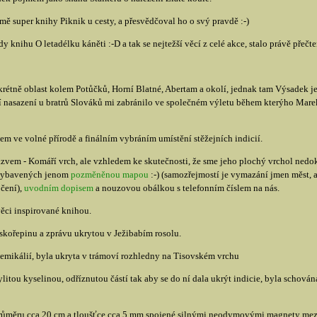
ě super knihy Piknik u cesty, a přesvědčoval ho o svý pravdě :-)
 knihu O letadélku káněti :-D a tak se nejtežší věcí z celé akce, stalo právě přečtení
rétně oblast kolem Potůčků, Horní Blatné, Abertam a okolí, jednak tam Výsadek je
 nasazení u bratrů Slováků mi zabránilo ve společném výletu během kterýho Marek
m ve volné přírodě a finálním vybráním umístění stěžejních indicií.
vem - Komáří vrch, ale vzhledem ke skutečnosti, že sme jeho plochý vrchol nedoká
 vybavených jenom
pozměněnou mapou
:-) (samozřejmostí je vymazání jmen měst, a
očení),
uvodním dopisem
a nouzovou obálkou s telefonním číslem na nás.
věci inspirované knihou.
skořepinu a zprávu ukrytou v Ježibabím rosolu.
hemikálií, byla ukryta v trámoví rozhledny na Tisovském vrchu
itou kyselinou, odříznutou částí tak aby se do ní dala ukrýt indicie, byla schován
růměru cca 20 cm a tloušťce cca 5 mm spojené silnými neodymovými magnety mezi 