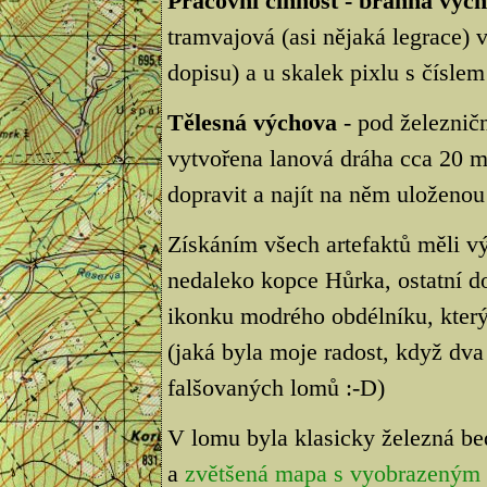
Pracovní činnost - branná výc
tramvajová (asi nějaká legrace) 
dopisu) a u skalek pixlu s čísl
Tělesná výchova
- pod železnič
vytvořena lanová dráha cca 20 me
dopravit a najít na něm uloženo
Získáním všech artefaktů měli vý
nedaleko kopce Hůrka, ostatní d
ikonku modrého obdélníku, který
(jaká byla moje radost, když dva
falšovaných lomů :-D)
V lomu byla klasicky železná be
a
zvětšená mapa s vyobrazeným 