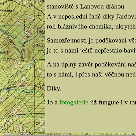
stanoviště s Lanovou dráhou.
A v neposlední řadě díky Jardov
roli bláznivého chemika, ukryté
Samozřejmostí je poděkování vš
je to s námi ještě nepřestalo bavi
A na úplný závěr poděkování na
to s námi, i přes naší věčnou neú
Díky.
Jo a
fotogalerie
již funguje i v t