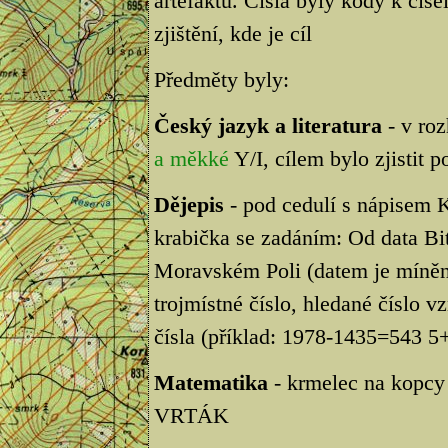
artefaktů. Čísla byly kódy k čís
zjištění, kde je cíl
Předměty byly:
Český jazyk a literatura
- v roz
a měkké
Y/I, cílem bylo zjistit 
Dějepis
- pod cedulí s nápis
krabička se zadáním: Od data Bi
Moravském Poli (datem je míně
trojmístné číslo, hledané číslo v
čísla (příklad: 1978-1435=543 
Matematika
- krmelec na kopcy
VRTÁK