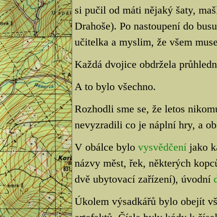
si pučil od máti nějaký šaty, ma
Drahoše). Po nastoupení do busu 
učitelka a myslim, že všem musel
Každá dvojice obdržela průhled
A to bylo všechno.
Rozhodli sme se, že letos nikom
nevyzradili co je náplní hry, a o
V obálce bylo
vysvědčení
jako k
názvy měst, řek, některých kopc
dvě ubytovací zařízení), úvodní
Úkolem výsadkářů bylo obejít vš