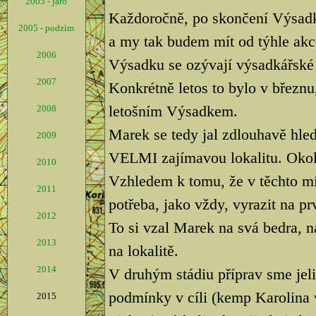
2005 - jaro
Každoročně, po skončení Výsadk
2005 - podzim
a my tak budem mít od týhle akce
2006
Výsadku se ozývají výsadkářské 
2007
Konkrétně letos to bylo v březnu,
letošním Výsadkem.
2008
Marek se tedy jal zdlouhavě hled
2009
VELMI zajímavou lokalitu. Okolí
2010
Vzhledem k tomu, že v těchto mí
2011
potřeba, jako vždy, vyrazit na pr
2012
To si vzal Marek na svá bedra, na
2013
na lokalitě.
2014
V druhým stádiu příprav sme jeli
podmínky v cíli (kemp Karolina 
2015