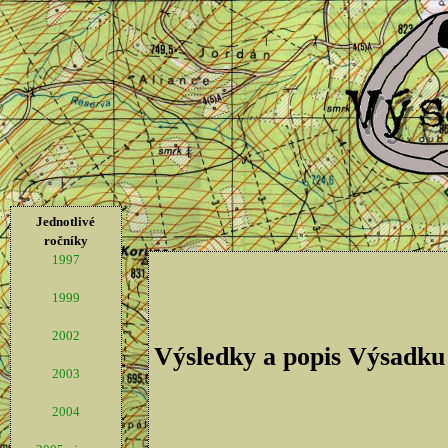
Jednotlivé
ročníky
1997
1999
2002
Výsledky a popis Výsadku
2003
2004