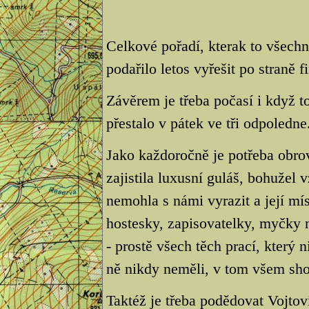
Celkové pořadí, kterak to všech
podařilo letos vyřešit po straně f
Závěrem je třeba počasí i když t
přestalo v pátek ve tři odpoledne
Jako každoročně je potřeba obro
zajistila luxusní guláš, bohuže
nemohla s námi vyrazit a její mís
hostesky, zapisovatelky, myčky 
- prostě všech těch prací, který
ně nikdy neměli, v tom všem sho
Taktéž je třeba podědovat Vojtovi