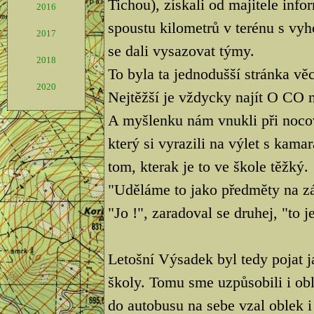
Tichou), získali od majitele info
2016
spoustu kilometrů v terénu s vy
2017
se dali vysazovat týmy.
2018
To byla ta jednodušší stránka věc
2020
Nejtěžší je vždycky najít O CO 
A myšlenku nám vnukli při noco
který si vyrazili na výlet s kamar
tom, kterak je to ve škole těžký.
"Uděláme to jako předměty na zá
"Jo !", zaradoval se druhej, "to j
Letošní Výsadek byl tedy pojat 
školy. Tomu sme uzpůsobili i obl
do autobusu na sebe vzal oblek i