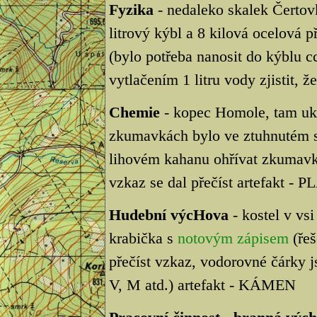
Fyzika
- nedaleko skalek Čertov
litrový kýbl a 8 kilová ocelová p
(bylo potřeba nanosit do kýblu cc
vytlačením 1 litru vody zjistit, ž
Chemie
- kopec Homole, tam ukr
zkumavkách bylo ve ztuhnutém s
lihovém kahanu ohřívat zkumavku
vzkaz se dal přečíst artefakt -
Hudební výcHova
- kostel v vsi
krabička s
notovým zápisem
(řeš
přečíst vzkaz, vodorovné čárky j
V, M atd.) artefakt - KÁMEN