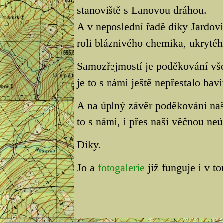
stanoviště s Lanovou dráhou.
A v neposlední řadě díky Jardov
roli bláznivého chemika, ukryté
Samozřejmostí je poděkování vš
je to s námi ještě nepřestalo bavi
A na úplný závěr poděkování na
to s námi, i přes naší věčnou neú
Díky.
Jo a
fotogalerie
již funguje i v t