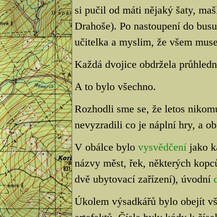
si pučil od máti nějaký šaty, ma
Drahoše). Po nastoupení do busu 
učitelka a myslim, že všem musel
Každá dvojice obdržela průhled
A to bylo všechno.
Rozhodli sme se, že letos nikom
nevyzradili co je náplní hry, a o
V obálce bylo
vysvědčení
jako k
názvy měst, řek, některých kopc
dvě ubytovací zařízení), úvodní
Úkolem výsadkářů bylo obejít vš