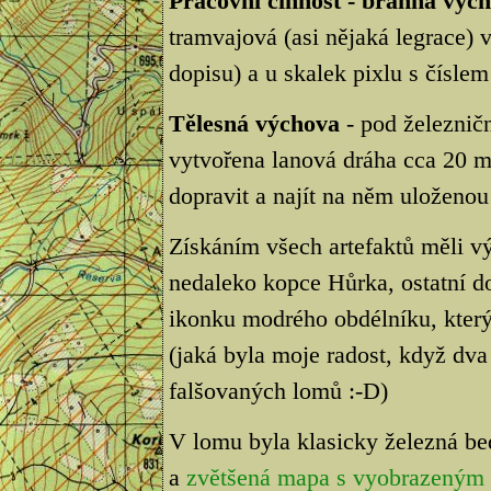
Pracovní činnost - branná výc
tramvajová (asi nějaká legrace) 
dopisu) a u skalek pixlu s čísl
Tělesná výchova
- pod železnič
vytvořena lanová dráha cca 20 me
dopravit a najít na něm uloženo
Získáním všech artefaktů měli vý
nedaleko kopce Hůrka, ostatní d
ikonku modrého obdélníku, který
(jaká byla moje radost, když dva
falšovaných lomů :-D)
V lomu byla klasicky železná be
a
zvětšená mapa s vyobrazeným 