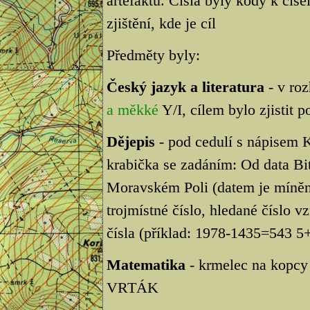
artefaktů. Čísla byly kódy k čís
zjištění, kde je cíl
Předměty byly:
Český jazyk a literatura
- v roz
a měkké
Y/I, cílem bylo zjistit 
Dějepis
- pod cedulí s nápis
krabička se zadáním: Od data Bi
Moravském Poli (datem je míně
trojmístné číslo, hledané číslo v
čísla (příklad: 1978-1435=543 
Matematika
- krmelec na kopcy
VRTÁK