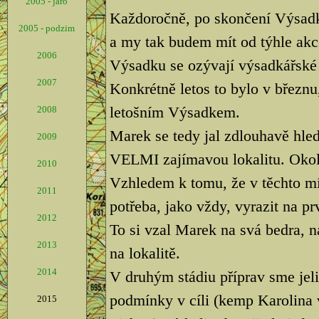
2005 - jaro
Každoročně, po skončení Výsadk
2005 - podzim
a my tak budem mít od týhle akce
2006
Výsadku se ozývají výsadkářské 
2007
Konkrétně letos to bylo v březnu,
letošním Výsadkem.
2008
Marek se tedy jal zdlouhavě hled
2009
VELMI zajímavou lokalitu. Okolí
2010
Vzhledem k tomu, že v těchto mí
2011
potřeba, jako vždy, vyrazit na pr
2012
To si vzal Marek na svá bedra, na
2013
na lokalitě.
2014
V druhým stádiu příprav sme jeli
podmínky v cíli (kemp Karolina 
2015