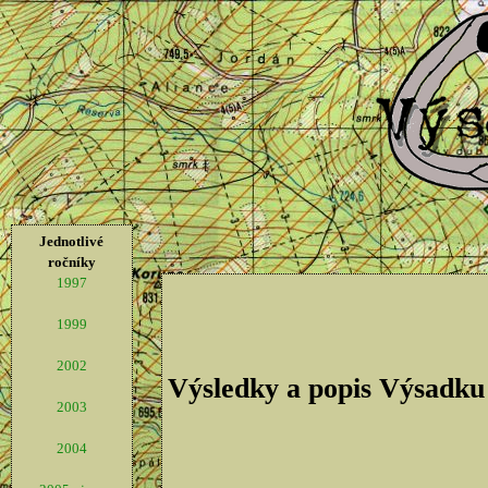
Jednotlivé
ročníky
1997
1999
2002
Výsledky a popis Výsadku
2003
2004