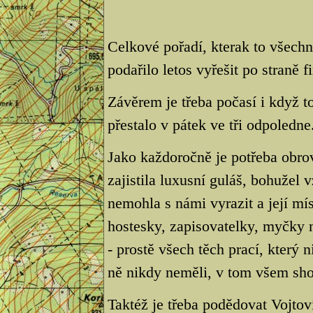
Celkové pořadí, kterak to všech
podařilo letos vyřešit po straně f
Závěrem je třeba počasí i když t
přestalo v pátek ve tři odpoledne
Jako každoročně je potřeba obro
zajistila luxusní guláš, bohuže
nemohla s námi vyrazit a její mís
hostesky, zapisovatelky, myčky 
- prostě všech těch prací, který
ně nikdy neměli, v tom všem sho
Taktéž je třeba podědovat Vojtovi