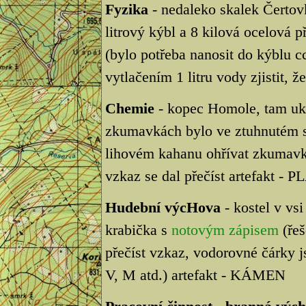
Fyzika
- nedaleko skalek Čertov
litrový kýbl a 8 kilová ocelová p
(bylo potřeba nanosit do kýblu cc
vytlačením 1 litru vody zjistit, ž
Chemie
- kopec Homole, tam ukr
zkumavkách bylo ve ztuhnutém s
lihovém kahanu ohřívat zkumavku
vzkaz se dal přečíst artefakt -
Hudební výcHova
- kostel v vsi
krabička s
notovým zápisem
(řeš
přečíst vzkaz, vodorovné čárky j
V, M atd.) artefakt - KÁMEN