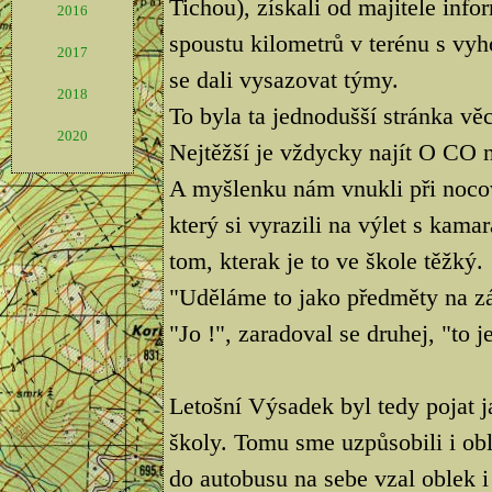
Tichou), získali od majitele info
2016
spoustu kilometrů v terénu s vy
2017
se dali vysazovat týmy.
2018
To byla ta jednodušší stránka věc
2020
Nejtěžší je vždycky najít O CO 
A myšlenku nám vnukli při noco
který si vyrazili na výlet s kamar
tom, kterak je to ve škole těžký.
"Uděláme to jako předměty na zá
"Jo !", zaradoval se druhej, "to j
Letošní Výsadek byl tedy pojat 
školy. Tomu sme uzpůsobili i obl
do autobusu na sebe vzal oblek i