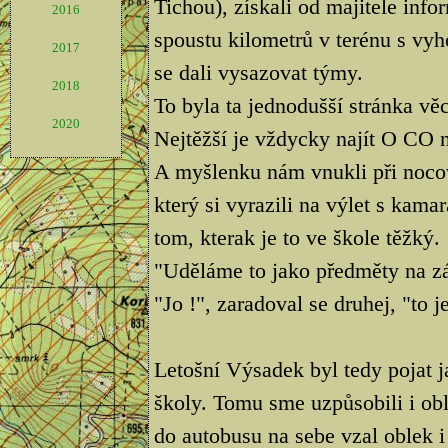
Tichou), získali od majitele info
2016
spoustu kilometrů v terénu s vy
2017
se dali vysazovat týmy.
2018
To byla ta jednodušší stránka věc
2020
Nejtěžší je vždycky najít O CO 
A myšlenku nám vnukli při noco
který si vyrazili na výlet s kamar
tom, kterak je to ve škole těžký.
"Uděláme to jako předměty na zá
"Jo !", zaradoval se druhej, "to j
Letošní Výsadek byl tedy pojat 
školy. Tomu sme uzpůsobili i obl
do autobusu na sebe vzal oblek i