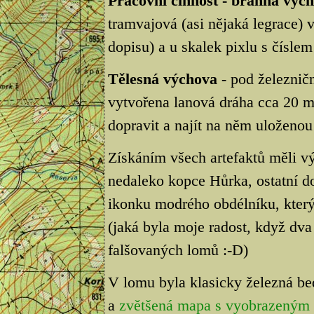
Pracovní činnost - branná výc
tramvajová (asi nějaká legrace) 
dopisu) a u skalek pixlu s čísl
Tělesná výchova
- pod železnič
vytvořena lanová dráha cca 20 me
dopravit a najít na něm uloženo
Získáním všech artefaktů měli vý
nedaleko kopce Hůrka, ostatní d
ikonku modrého obdélníku, který
(jaká byla moje radost, když dva
falšovaných lomů :-D)
V lomu byla klasicky železná be
a
zvětšená mapa s vyobrazeným 