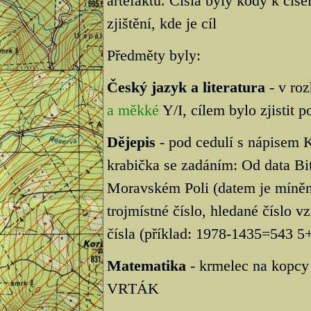
artefaktů. Čísla byly kódy k čís
zjištění, kde je cíl
Předměty byly:
Český jazyk a literatura
- v roz
a měkké
Y/I, cílem bylo zjistit 
Dějepis
- pod cedulí s nápis
krabička se zadáním: Od data Bi
Moravském Poli (datem je míně
trojmístné číslo, hledané číslo v
čísla (příklad: 1978-1435=543 
Matematika
- krmelec na kopcy
VRTÁK