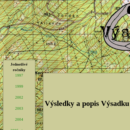
Jednotlivé
ročníky
1997
1999
2002
Výsledky a popis Výsadku
2003
2004