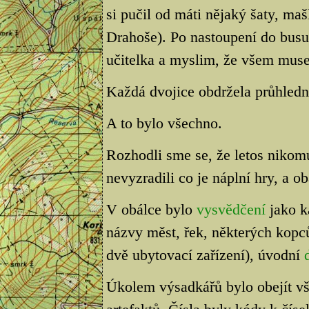
si pučil od máti nějaký šaty, ma
Drahoše). Po nastoupení do busu 
učitelka a myslim, že všem musel
Každá dvojice obdržela průhled
A to bylo všechno.
Rozhodli sme se, že letos nikom
nevyzradili co je náplní hry, a o
V obálce bylo
vysvědčení
jako k
názvy měst, řek, některých kopc
dvě ubytovací zařízení), úvodní
Úkolem výsadkářů bylo obejít vš