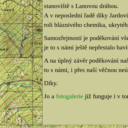
stanoviště s Lanovou dráhou.
A v neposlední řadě díky Jardov
roli bláznivého chemika, ukryté
Samozřejmostí je poděkování vš
je to s námi ještě nepřestalo bavi
A na úplný závěr poděkování na
to s námi, i přes naší věčnou neú
Díky.
Jo a
fotogalerie
již funguje i v t