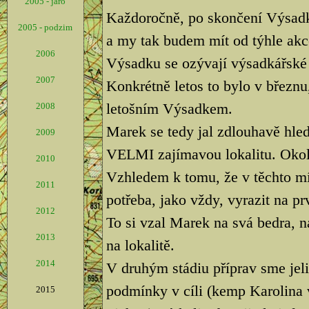
2005 - jaro
Každoročně, po skončení Výsadk
2005 - podzim
a my tak budem mít od týhle akce
2006
Výsadku se ozývají výsadkářské 
2007
Konkrétně letos to bylo v březnu,
letošním Výsadkem.
2008
Marek se tedy jal zdlouhavě hled
2009
VELMI zajímavou lokalitu. Okolí
2010
Vzhledem k tomu, že v těchto mí
2011
potřeba, jako vždy, vyrazit na pr
2012
To si vzal Marek na svá bedra, na
2013
na lokalitě.
2014
V druhým stádiu příprav sme jeli
podmínky v cíli (kemp Karolina 
2015