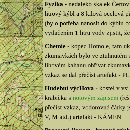
Fyzika
- nedaleko skalek Čertov
litrový kýbl a 8 kilová ocelová p
(bylo potřeba nanosit do kýblu cc
vytlačením 1 litru vody zjistit, ž
Chemie
- kopec Homole, tam ukr
zkumavkách bylo ve ztuhnutém s
lihovém kahanu ohřívat zkumavku
vzkaz se dal přečíst artefakt -
Hudební výcHova
- kostel v vsi
krabička s
notovým zápisem
(řeš
přečíst vzkaz, vodorovné čárky j
V, M atd.) artefakt - KÁMEN