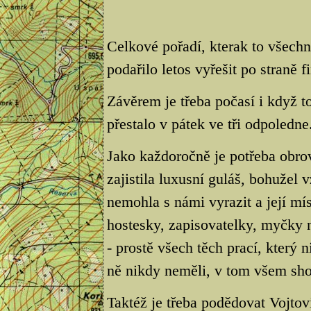
Celkové pořadí, kterak to všech
podařilo letos vyřešit po straně f
Závěrem je třeba počasí i když t
přestalo v pátek ve tři odpoledne
Jako každoročně je potřeba obro
zajistila luxusní guláš, bohuže
nemohla s námi vyrazit a její mís
hostesky, zapisovatelky, myčky 
- prostě všech těch prací, který
ně nikdy neměli, v tom všem sho
Taktéž je třeba podědovat Vojtovi