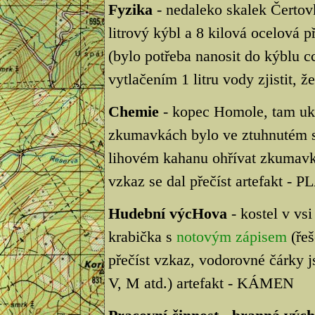
Fyzika
- nedaleko skalek Čertov
litrový kýbl a 8 kilová ocelová p
(bylo potřeba nanosit do kýblu cc
vytlačením 1 litru vody zjistit, ž
Chemie
- kopec Homole, tam ukr
zkumavkách bylo ve ztuhnutém s
lihovém kahanu ohřívat zkumavku
vzkaz se dal přečíst artefakt -
Hudební výcHova
- kostel v vsi
krabička s
notovým zápisem
(řeš
přečíst vzkaz, vodorovné čárky j
V, M atd.) artefakt - KÁMEN