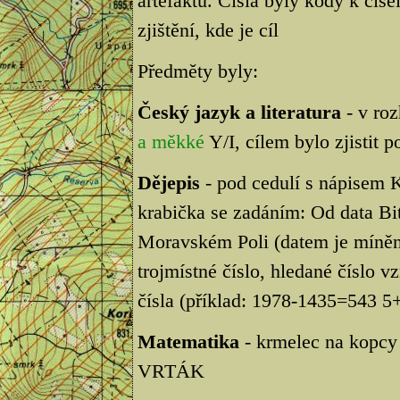
artefaktů. Čísla byly kódy k čís
zjištění, kde je cíl
Předměty byly:
Český jazyk a literatura
- v roz
a měkké
Y/I, cílem bylo zjistit 
Dějepis
- pod cedulí s nápis
krabička se zadáním: Od data Bi
Moravském Poli (datem je míně
trojmístné číslo, hledané číslo v
čísla (příklad: 1978-1435=543 
Matematika
- krmelec na kopcy
VRTÁK