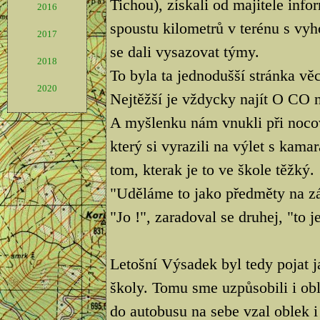
Tichou), získali od majitele info
2016
spoustu kilometrů v terénu s vy
2017
se dali vysazovat týmy.
2018
To byla ta jednodušší stránka věc
2020
Nejtěžší je vždycky najít O CO 
A myšlenku nám vnukli při noco
který si vyrazili na výlet s kamar
tom, kterak je to ve škole těžký.
"Uděláme to jako předměty na zá
"Jo !", zaradoval se druhej, "to j
Letošní Výsadek byl tedy pojat 
školy. Tomu sme uzpůsobili i obl
do autobusu na sebe vzal oblek i