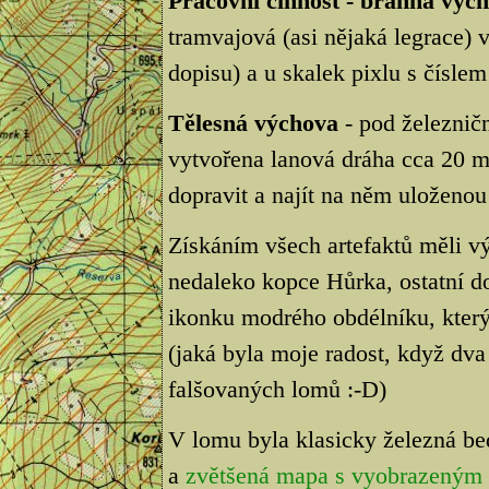
Pracovní činnost - branná výc
tramvajová (asi nějaká legrace) 
dopisu) a u skalek pixlu s čísl
Tělesná výchova
- pod železnič
vytvořena lanová dráha cca 20 me
dopravit a najít na něm uloženo
Získáním všech artefaktů měli vý
nedaleko kopce Hůrka, ostatní d
ikonku modrého obdélníku, který
(jaká byla moje radost, když dva
falšovaných lomů :-D)
V lomu byla klasicky železná be
a
zvětšená mapa s vyobrazeným 