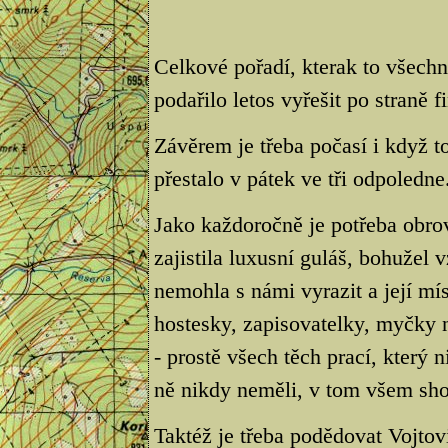
Celkové pořadí, kterak to všech
podařilo letos vyřešit po straně f
Závěrem je třeba počasí i když t
přestalo v pátek ve tři odpoledne
Jako každoročně je potřeba obro
zajistila luxusní guláš, bohuže
nemohla s námi vyrazit a její mís
hostesky, zapisovatelky, myčky 
- prostě všech těch prací, který
ně nikdy neměli, v tom všem sho
Taktéž je třeba podědovat Vojtovi