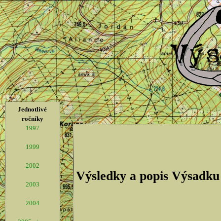
Jednotlivé
ročníky
1997
1999
2002
Výsledky a popis Výsadku
2003
2004