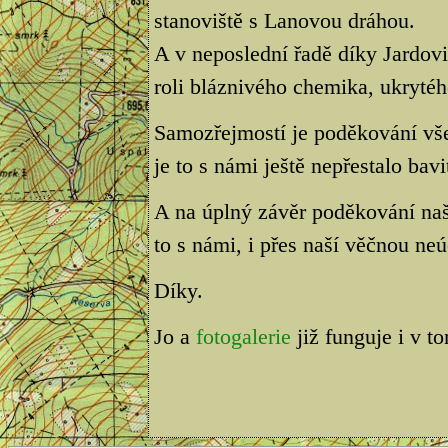
stanoviště s Lanovou dráhou.
A v neposlední řadě díky Jardov
roli bláznivého chemika, ukryté
Samozřejmostí je poděkování vš
je to s námi ještě nepřestalo bavi
A na úplný závěr poděkování na
to s námi, i přes naší věčnou neú
Díky.
Jo a
fotogalerie
již funguje i v t