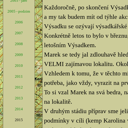
2005 - jaro
Každoročně, po skončení Výsadk
2005 - podzim
a my tak budem mít od týhle akce
2006
Výsadku se ozývají výsadkářské 
2007
Konkrétně letos to bylo v březnu,
letošním Výsadkem.
2008
Marek se tedy jal zdlouhavě hled
2009
VELMI zajímavou lokalitu. Okolí
2010
Vzhledem k tomu, že v těchto mí
2011
potřeba, jako vždy, vyrazit na pr
2012
To si vzal Marek na svá bedra, na
2013
na lokalitě.
2014
V druhým stádiu příprav sme jeli
podmínky v cíli (kemp Karolina 
2015