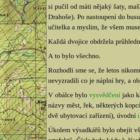
si pučil od máti nějaký šaty, ma
Drahoše). Po nastoupení do busu 
učitelka a myslim, že všem musel
Každá dvojice obdržela průhled
A to bylo všechno.
Rozhodli sme se, že letos nikom
nevyzradili co je náplní hry, a o
V obálce bylo
vysvědčení
jako k
názvy měst, řek, některých kopc
dvě ubytovací zařízení), úvodní
Úkolem výsadkářů bylo obejít vš