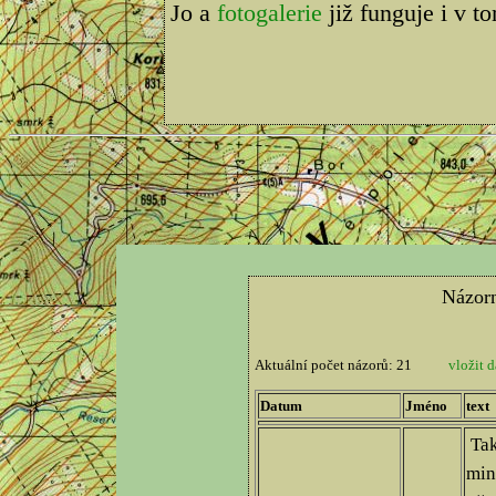
Jo a
fotogalerie
již funguje i v t