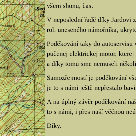
všem shonu, čas.
V neposlední řadě díky Jardovi
roli uneseného námořníka, ukryté
Poděkování taky do autoservisu 
pučenej elektrickej motor, kterej
a díky tomu sme nemuseli několik
Samozřejmostí je poděkování vš
je to s námi ještě nepřestalo bavi
A na úplný závěr poděkování na
to s námi, i přes naší věčnou neú
Díky.