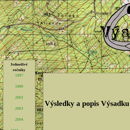
Jednotlivé
ročníky
1997
1999
2002
Výsledky a popis Výsadku
2003
2004