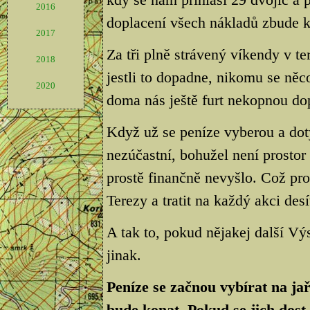
2016
doplacení všech nákladů zbude k
2017
Za tři plně strávený víkendy v te
2018
jestli to dopadne, nikomu se něco
2020
doma nás ještě furt nekopnou dop
Když už se peníze vyberou a dot
nezúčastní, bohužel není prostor
prostě finančně nevyšlo. Což pr
Terezy a tratit na každý akci desít
A tak to, pokud nějakej další Vý
jinak.
Peníze se začnou vybírat na jař
bude konat. Pokud se jich dost 