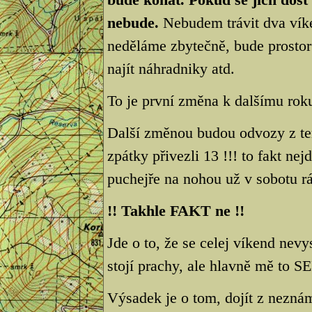
nebude.
Nebudem trávit dva víken
neděláme zbytečně, bude prostor
najít náhradniky atd.
To je první změna k dalšímu rok
Další změnou budou odvozy z ter
zpátky přivezli 13 !!! to fakt n
puchejře na nohou už v sobotu rá
!! Takhle FAKT ne !!
Jde o to, že se celej víkend nev
stojí prachy, ale hlavně mě to S
Výsadek je o tom, dojít z neznám