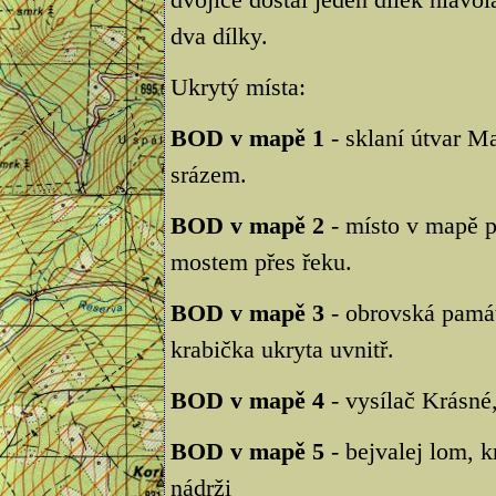
dva dílky.
Ukrytý místa:
BOD v mapě 1
- sklaní útvar Ma
srázem.
BOD v mapě 2
- místo v mapě p
mostem přes řeku.
BOD v mapě 3
- obrovská památ
krabička ukryta uvnitř.
BOD v mapě 4
- vysílač Krásné,
BOD v mapě 5
- bejvalej lom, k
nádrži