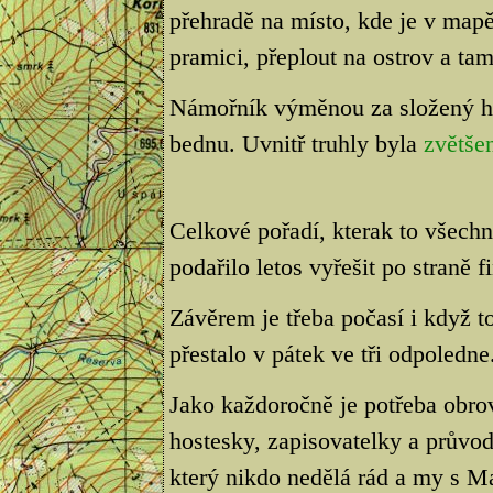
přehradě na místo, kde je v mapě
pramici, přeplout na ostrov a ta
Námořník výměnou za složený h
bednu. Uvnitř truhly byla
zvětše
Celkové pořadí, kterak to všech
podařilo letos vyřešit po straně f
Závěrem je třeba počasí i když t
přestalo v pátek ve tři odpoledne
Jako každoročně je potřeba obro
hostesky, zapisovatelky a průvod
který nikdo nedělá rád a my s M