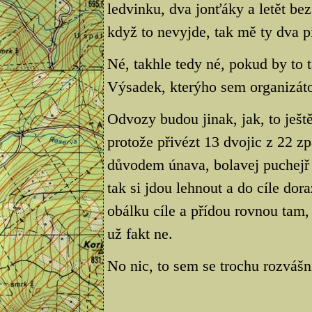
ledvinku, dva jonťáky a letět bez
když to nevyjde, tak mě ty dva p
Né, takhle tedy né, pokud by to t
Výsadek, kterýho sem organizátor
Odvozy budou jinak, jak, to ješt
protože přivézt 13 dvojic z 22 zp
důvodem únava, bolavej puchejř 
tak si jdou lehnout a do cíle dor
obálku cíle a přídou rovnou tam, 
už fakt ne.
No nic, to sem se trochu rozvášn