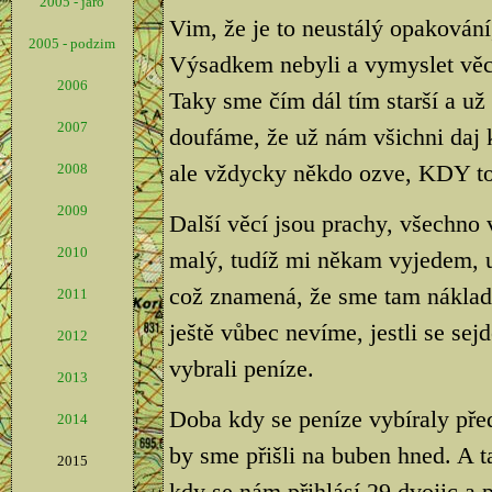
2005 - jaro
Vim, že je to neustálý opakování,
2005 - podzim
Výsadkem nebyli a vymyslet věci, 
2006
Taky sme čím dál tím starší a už
2007
doufáme, že už nám všichni daj 
ale vždycky někdo ozve, KDY to
2008
2009
Další věcí jsou prachy, všechno
2010
malý, tudíž mi někam vyjedem, 
což znamená, že sme tam náklad
2011
ještě vůbec nevíme, jestli se sej
2012
vybrali peníze.
2013
Doba kdy se peníze vybíraly před
2014
by sme přišli na buben hned. A 
2015
kdy se nám přihlásí 29 dvojic a p