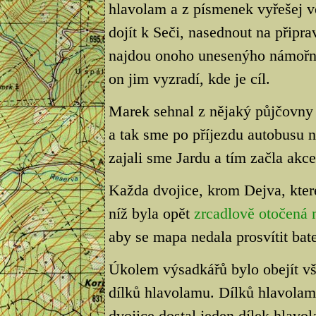
hlavolam a z písmenek vyřešej 
dojít k Seči, nasednout na připra
najdou onoho unesenýho námořní
on jim vyzradí, kde je cíl.
Marek sehnal z nějaký půjčovny 
a tak sme po příjezdu autobusu na
zajali sme Jardu a tím začla akce.
Každa dvojice, krom Dejva, kter
níž byla opět
zrcadlově otočená
aby se mapa nedala prosvítit bate
Úkolem výsadkářů bylo obejít vše
dílků hlavolamu. Dílků hlavolam
dvojice dostal jeden dílek hlav