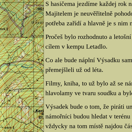
S hasičema jezdíme každej rok n
Majitelem je neuvěřitelně pohodo
potřeba zařídí a hlavně je s nim
Pročeš bylo rozhodnuto a letošn
cílem v kempu Letadlo.
Co ale bude náplní Výsadku samo
přemejšleli už od léta.
Filmy, kniha, to už bylo až se ná
hlavolamy ve tvaru soudku a byl
Výsadek bude o tom, že piráti u
námořníci budou hledat v terénu
vždycky na tom místě najdou čás