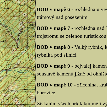
BOD v mapě 6
- rozhledna u ve
trámový nad posezením.
BOD v mapě 7
- rozhledna nad 
trojstromu se zelenou turisticko
BOD v mapě 8
- Velký rybník, 
rybníka pod silnicí
BOD v mapě 9
- bejvalej kamen
soustavě kamenů jižně od ohništ
BOD v mapě 10
- zřícenina, kr
borovice.
Získáním všech artefaktů měli vý