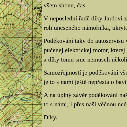
všem shonu, čas.
V neposlední řadě díky Jardovi
roli uneseného námořníka, ukryté
Poděkování taky do autoservisu 
pučenej elektrickej motor, kterej
a díky tomu sme nemuseli několik
Samozřejmostí je poděkování vš
je to s námi ještě nepřestalo bavi
A na úplný závěr poděkování na
to s námi, i přes naší věčnou neú
Díky.