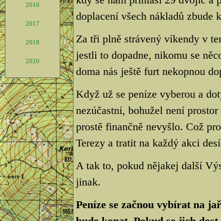
2016
doplacení všech nákladů zbude k
2017
Za tři plně strávený víkendy v te
2018
jestli to dopadne, nikomu se něco
2020
doma nás ještě furt nekopnou dop
Když už se peníze vyberou a dot
nezúčastní, bohužel není prostor
prostě finančně nevyšlo. Což pr
Terezy a tratit na každý akci desít
A tak to, pokud nějakej další Vý
jinak.
Peníze se začnou vybírat na jař
bude konat. Pokud se jich dost 