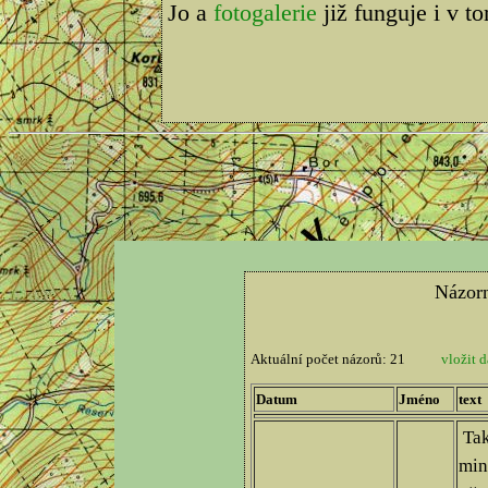
Jo a
fotogalerie
již funguje i v t