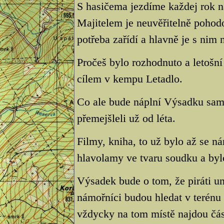
S hasičema jezdíme každej rok n
Majitelem je neuvěřitelně pohodo
potřeba zařídí a hlavně je s nim
Pročeš bylo rozhodnuto a letošn
cílem v kempu Letadlo.
Co ale bude náplní Výsadku samo
přemejšleli už od léta.
Filmy, kniha, to už bylo až se ná
hlavolamy ve tvaru soudku a byl
Výsadek bude o tom, že piráti u
námořníci budou hledat v terénu
vždycky na tom místě najdou čás