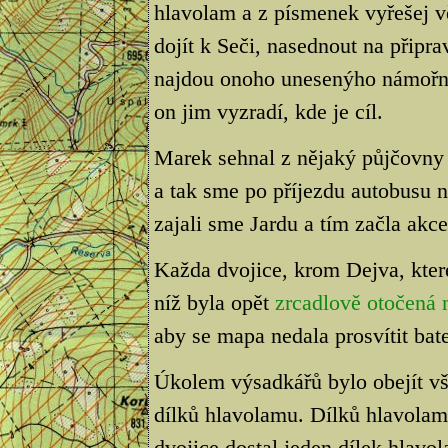
hlavolam a z písmenek vyřešej 
dojít k Seči, nasednout na připra
najdou onoho unesenýho námořní
on jim vyzradí, kde je cíl.
Marek sehnal z nějaký půjčovny 
a tak sme po příjezdu autobusu na
zajali sme Jardu a tím začla akce.
Každa dvojice, krom Dejva, kter
níž byla opět
zrcadlově otočená
aby se mapa nedala prosvítit bate
Úkolem výsadkářů bylo obejít vše
dílků hlavolamu. Dílků hlavolam
dvojice dostal jeden dílek hlav