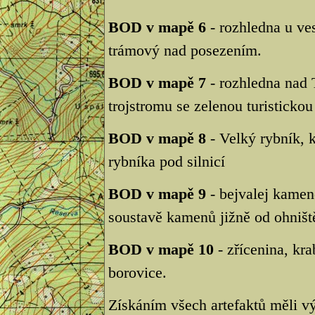
BOD v mapě 6
- rozhledna u ve
trámový nad posezením.
BOD v mapě 7
- rozhledna nad 
trojstromu se zelenou turisticko
BOD v mapě 8
- Velký rybník, 
rybníka pod silnicí
BOD v mapě 9
- bejvalej kamen
soustavě kamenů jižně od ohništ
BOD v mapě 10
- zřícenina, kr
borovice.
Získáním všech artefaktů měli vý