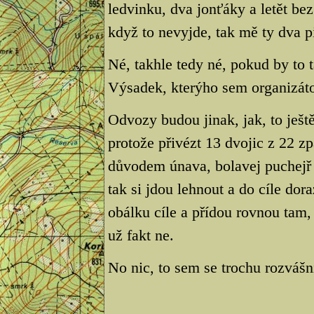
ledvinku, dva jonťáky a letět bez
když to nevyjde, tak mě ty dva p
Né, takhle tedy né, pokud by to t
Výsadek, kterýho sem organizátor
Odvozy budou jinak, jak, to ješt
protože přivézt 13 dvojic z 22 zp
důvodem únava, bolavej puchejř 
tak si jdou lehnout a do cíle dor
obálku cíle a přídou rovnou tam, 
už fakt ne.
No nic, to sem se trochu rozvášn