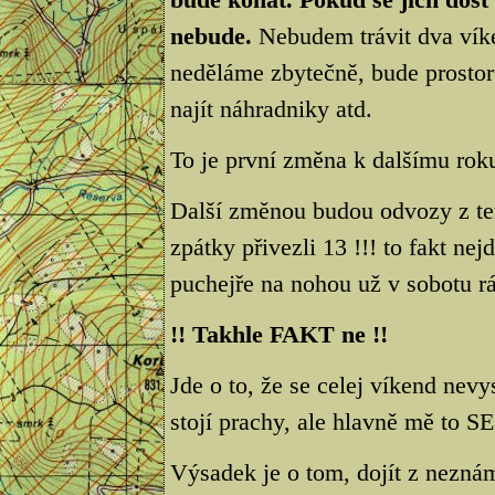
nebude.
Nebudem trávit dva víken
neděláme zbytečně, bude prostor
najít náhradniky atd.
To je první změna k dalšímu rok
Další změnou budou odvozy z ter
zpátky přivezli 13 !!! to fakt n
puchejře na nohou už v sobotu rá
!! Takhle FAKT ne !!
Jde o to, že se celej víkend nev
stojí prachy, ale hlavně mě to S
Výsadek je o tom, dojít z neznám