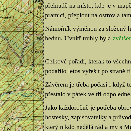
přehradě na místo, kde je v mapě
pramici, přeplout na ostrov a ta
Námořník výměnou za složený h
bednu. Uvnitř truhly byla
zvětše
Celkové pořadí, kterak to všech
podařilo letos vyřešit po straně f
Závěrem je třeba počasí i když t
přestalo v pátek ve tři odpoledne
Jako každoročně je potřeba obro
hostesky, zapisovatelky a průvod
který nikdo nedělá rád a my s M