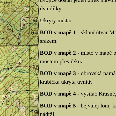
dva dílky.
Ukrytý místa:
BOD v mapě 1
- sklaní útvar Ma
srázem.
BOD v mapě 2
- místo v mapě p
mostem přes řeku.
BOD v mapě 3
- obrovská památ
krabička ukryta uvnitř.
BOD v mapě 4
- vysílač Krásné,
BOD v mapě 5
- bejvalej lom, k
nádrži