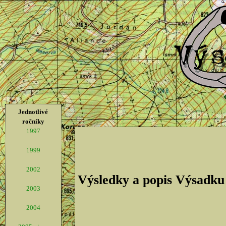
Jednotlivé
ročníky
1997
1999
2002
Výsledky a popis Výsadku
2003
2004