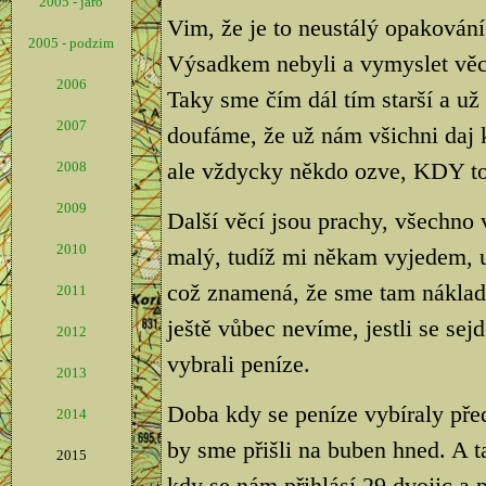
2005 - jaro
Vim, že je to neustálý opakování,
2005 - podzim
Výsadkem nebyli a vymyslet věci, 
2006
Taky sme čím dál tím starší a už
2007
doufáme, že už nám všichni daj 
ale vždycky někdo ozve, KDY to
2008
2009
Další věcí jsou prachy, všechno
2010
malý, tudíž mi někam vyjedem, 
což znamená, že sme tam náklad
2011
ještě vůbec nevíme, jestli se sej
2012
vybrali peníze.
2013
Doba kdy se peníze vybíraly před
2014
by sme přišli na buben hned. A 
2015
kdy se nám přihlásí 29 dvojic a p