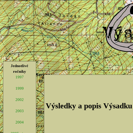
Jednotlivé
ročníky
1997
1999
2002
Výsledky a popis Výsadku
2003
2004