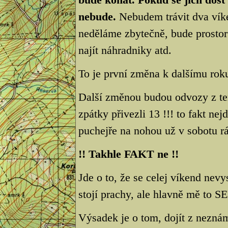
nebude.
Nebudem trávit dva víken
neděláme zbytečně, bude prostor
najít náhradniky atd.
To je první změna k dalšímu rok
Další změnou budou odvozy z ter
zpátky přivezli 13 !!! to fakt n
puchejře na nohou už v sobotu rá
!! Takhle FAKT ne !!
Jde o to, že se celej víkend nev
stojí prachy, ale hlavně mě to S
Výsadek je o tom, dojít z neznám