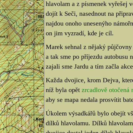
hlavolam a z písmenek vyřešej 
dojít k Seči, nasednout na připra
najdou onoho unesenýho námořní
on jim vyzradí, kde je cíl.
Marek sehnal z nějaký půjčovny 
a tak sme po příjezdu autobusu na
zajali sme Jardu a tím začla akce.
Každa dvojice, krom Dejva, kter
níž byla opět
zrcadlově otočená
aby se mapa nedala prosvítit bate
Úkolem výsadkářů bylo obejít vše
dílků hlavolamu. Dílků hlavolam
dvojice dostal jeden dílek hlav