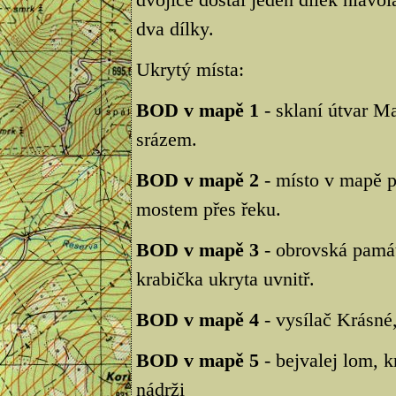
dva dílky.
Ukrytý místa:
BOD v mapě 1
- sklaní útvar Ma
srázem.
BOD v mapě 2
- místo v mapě p
mostem přes řeku.
BOD v mapě 3
- obrovská památ
krabička ukryta uvnitř.
BOD v mapě 4
- vysílač Krásné,
BOD v mapě 5
- bejvalej lom, k
nádrži