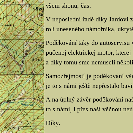
všem shonu, čas.
V neposlední řadě díky Jardovi
roli uneseného námořníka, ukryté
Poděkování taky do autoservisu 
pučenej elektrickej motor, kterej
a díky tomu sme nemuseli několik
Samozřejmostí je poděkování vš
je to s námi ještě nepřestalo bavi
A na úplný závěr poděkování na
to s námi, i přes naší věčnou neú
Díky.