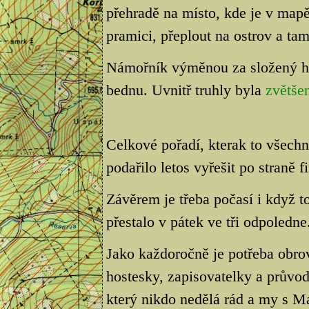
přehradě na místo, kde je v mapě
pramici, přeplout na ostrov a ta
Námořník výměnou za složený h
bednu. Uvnitř truhly byla
zvětše
Celkové pořadí, kterak to všech
podařilo letos vyřešit po straně f
Závěrem je třeba počasí i když t
přestalo v pátek ve tři odpoledne
Jako každoročně je potřeba obro
hostesky, zapisovatelky a průvod
který nikdo nedělá rád a my s M