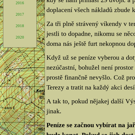
2016
doplacení všech nákladů zbude k
2017
Za tři plně strávený víkendy v te
2018
jestli to dopadne, nikomu se něco
2020
doma nás ještě furt nekopnou dop
Když už se peníze vyberou a dot
nezúčastní, bohužel není prostor
prostě finančně nevyšlo. Což pr
Terezy a tratit na každý akci desít
A tak to, pokud nějakej další Vý
jinak.
Peníze se začnou vybírat na jař
bude konat. Pokud se jich dost 