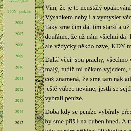
2005 - jaro
Vim, že je to neustálý opakování,
2005 - podzim
Výsadkem nebyli a vymyslet věci, 
2006
Taky sme čím dál tím starší a už
2007
doufáme, že už nám všichni daj 
ale vždycky někdo ozve, KDY to
2008
2009
Další věcí jsou prachy, všechno
2010
malý, tudíž mi někam vyjedem, 
což znamená, že sme tam náklad
2011
ještě vůbec nevíme, jestli se sej
2012
vybrali peníze.
2013
Doba kdy se peníze vybíraly před
2014
by sme přišli na buben hned. A 
2015
kdy se nám přihlásí 29 dvojic a p