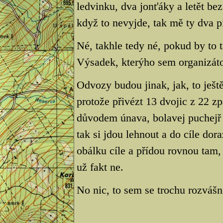
ledvinku, dva jonťáky a letět bez
když to nevyjde, tak mě ty dva p
Né, takhle tedy né, pokud by to t
Výsadek, kterýho sem organizátor
Odvozy budou jinak, jak, to ješt
protože přivézt 13 dvojic z 22 zp
důvodem únava, bolavej puchejř 
tak si jdou lehnout a do cíle dor
obálku cíle a přídou rovnou tam, 
už fakt ne.
No nic, to sem se trochu rozvášn