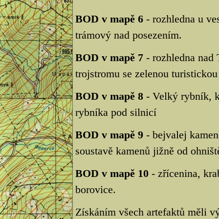
BOD v mapě 6
- rozhledna u ve
trámový nad posezením.
BOD v mapě 7
- rozhledna nad 
trojstromu se zelenou turisticko
BOD v mapě 8
- Velký rybník, 
rybníka pod silnicí
BOD v mapě 9
- bejvalej kamen
soustavě kamenů jižně od ohništ
BOD v mapě 10
- zřícenina, kr
borovice.
Získáním všech artefaktů měli vý