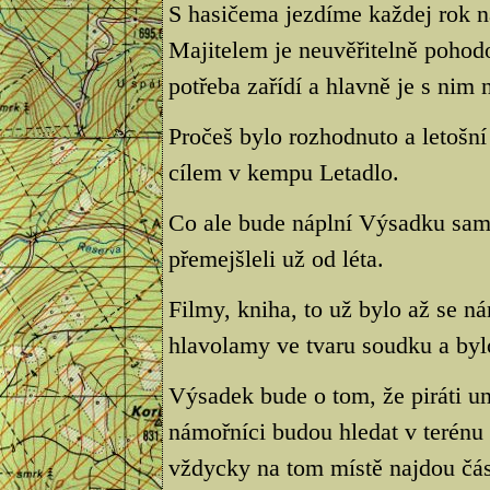
S hasičema jezdíme každej rok n
Majitelem je neuvěřitelně pohodo
potřeba zařídí a hlavně je s nim
Pročeš bylo rozhodnuto a letošn
cílem v kempu Letadlo.
Co ale bude náplní Výsadku samo
přemejšleli už od léta.
Filmy, kniha, to už bylo až se ná
hlavolamy ve tvaru soudku a byl
Výsadek bude o tom, že piráti u
námořníci budou hledat v terénu
vždycky na tom místě najdou čás