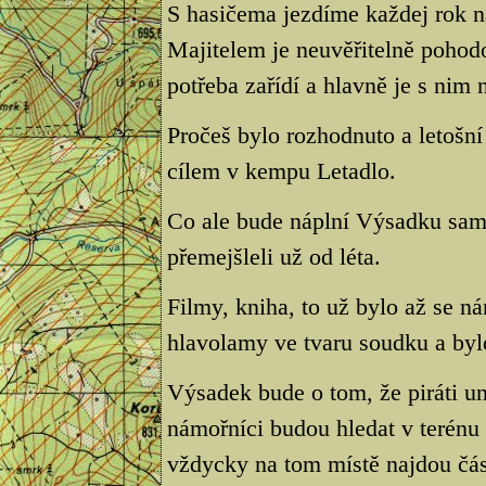
S hasičema jezdíme každej rok n
Majitelem je neuvěřitelně pohodo
potřeba zařídí a hlavně je s nim
Pročeš bylo rozhodnuto a letošn
cílem v kempu Letadlo.
Co ale bude náplní Výsadku samo
přemejšleli už od léta.
Filmy, kniha, to už bylo až se ná
hlavolamy ve tvaru soudku a byl
Výsadek bude o tom, že piráti u
námořníci budou hledat v terénu
vždycky na tom místě najdou čás