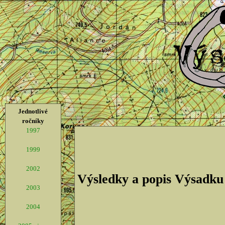
Jednotlivé
ročníky
1997
1999
2002
Výsledky a popis Výsadku
2003
2004