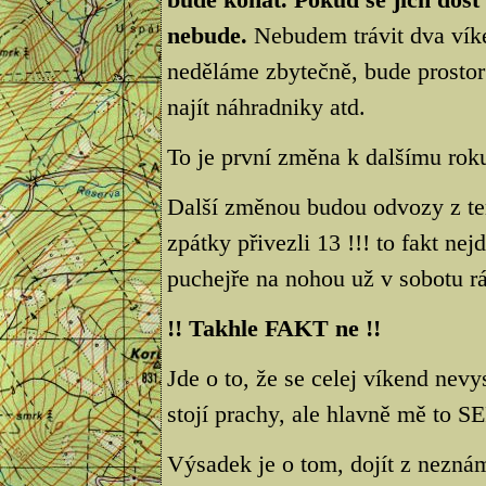
nebude.
Nebudem trávit dva víken
neděláme zbytečně, bude prostor
najít náhradniky atd.
To je první změna k dalšímu rok
Další změnou budou odvozy z ter
zpátky přivezli 13 !!! to fakt n
puchejře na nohou už v sobotu rá
!! Takhle FAKT ne !!
Jde o to, že se celej víkend nev
stojí prachy, ale hlavně mě to S
Výsadek je o tom, dojít z neznám