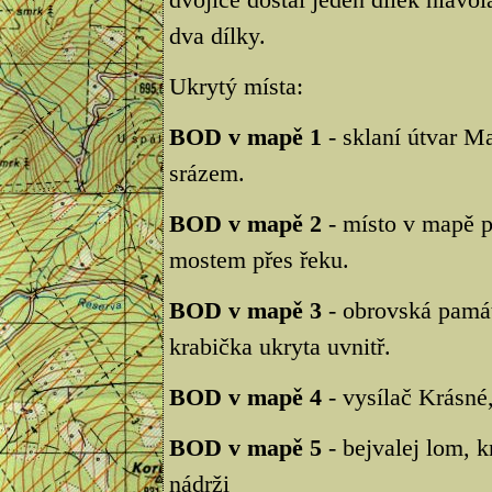
dva dílky.
Ukrytý místa:
BOD v mapě 1
- sklaní útvar Ma
srázem.
BOD v mapě 2
- místo v mapě p
mostem přes řeku.
BOD v mapě 3
- obrovská památ
krabička ukryta uvnitř.
BOD v mapě 4
- vysílač Krásné,
BOD v mapě 5
- bejvalej lom, k
nádrži