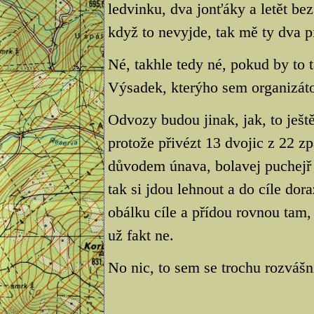
ledvinku, dva jonťáky a letět bez
když to nevyjde, tak mě ty dva p
Né, takhle tedy né, pokud by to t
Výsadek, kterýho sem organizátor
Odvozy budou jinak, jak, to ješt
protože přivézt 13 dvojic z 22 zp
důvodem únava, bolavej puchejř 
tak si jdou lehnout a do cíle dor
obálku cíle a přídou rovnou tam, 
už fakt ne.
No nic, to sem se trochu rozvášn