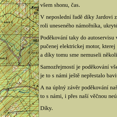
všem shonu, čas.
V neposlední řadě díky Jardovi
roli uneseného námořníka, ukryté
Poděkování taky do autoservisu 
pučenej elektrickej motor, kterej
a díky tomu sme nemuseli několik
Samozřejmostí je poděkování vš
je to s námi ještě nepřestalo bavi
A na úplný závěr poděkování na
to s námi, i přes naší věčnou neú
Díky.