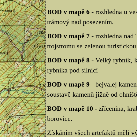
BOD v mapě 6
- rozhledna u ve
trámový nad posezením.
BOD v mapě 7
- rozhledna nad 
trojstromu se zelenou turisticko
BOD v mapě 8
- Velký rybník, 
rybníka pod silnicí
BOD v mapě 9
- bejvalej kamen
soustavě kamenů jižně od ohništ
BOD v mapě 10
- zřícenina, kr
borovice.
Získáním všech artefaktů měli vý