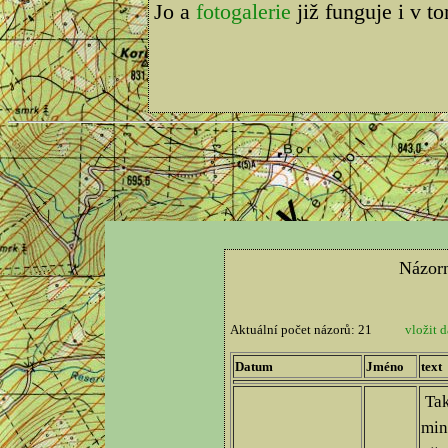
Jo a
fotogalerie
již funguje i v t