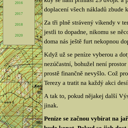
2016
doplacení všech nákladů zbude k
2017
Za tři plně strávený víkendy v te
2018
jestli to dopadne, nikomu se něco
2020
doma nás ještě furt nekopnou dop
Když už se peníze vyberou a dot
nezúčastní, bohužel není prostor
prostě finančně nevyšlo. Což pr
Terezy a tratit na každý akci desít
A tak to, pokud nějakej další Vý
jinak.
Peníze se začnou vybírat na jař
bude konat. Pokud se jich dost 