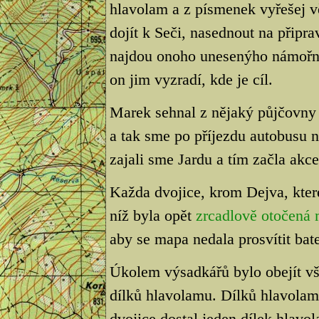
hlavolam a z písmenek vyřešej 
dojít k Seči, nasednout na připra
najdou onoho unesenýho námořní
on jim vyzradí, kde je cíl.
Marek sehnal z nějaký půjčovny 
a tak sme po příjezdu autobusu na
zajali sme Jardu a tím začla akce.
Každa dvojice, krom Dejva, kter
níž byla opět
zrcadlově otočená
aby se mapa nedala prosvítit bate
Úkolem výsadkářů bylo obejít vše
dílků hlavolamu. Dílků hlavolam
dvojice dostal jeden dílek hlav