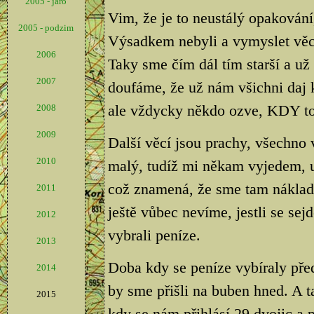
2005 - jaro
Vim, že je to neustálý opakování,
2005 - podzim
Výsadkem nebyli a vymyslet věci, 
2006
Taky sme čím dál tím starší a už
2007
doufáme, že už nám všichni daj 
ale vždycky někdo ozve, KDY to
2008
2009
Další věcí jsou prachy, všechno
2010
malý, tudíž mi někam vyjedem, 
což znamená, že sme tam náklad
2011
ještě vůbec nevíme, jestli se sej
2012
vybrali peníze.
2013
Doba kdy se peníze vybíraly před
2014
by sme přišli na buben hned. A 
2015
kdy se nám přihlásí 29 dvojic a p