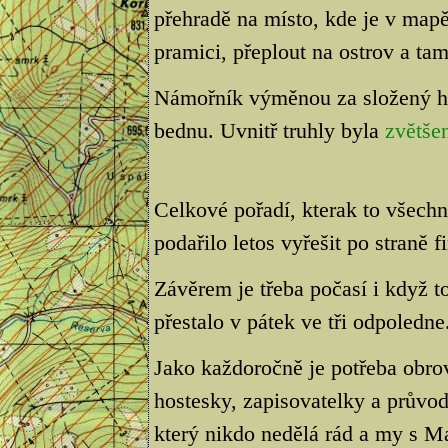
přehradě na místo, kde je v mapě
pramici, přeplout na ostrov a ta
Námořník výměnou za složený h
bednu. Uvnitř truhly byla
zvětše
Celkové pořadí, kterak to všech
podařilo letos vyřešit po straně f
Závěrem je třeba počasí i když t
přestalo v pátek ve tři odpoledne
Jako každoročně je potřeba obro
hostesky, zapisovatelky a průvod
který nikdo nedělá rád a my s M