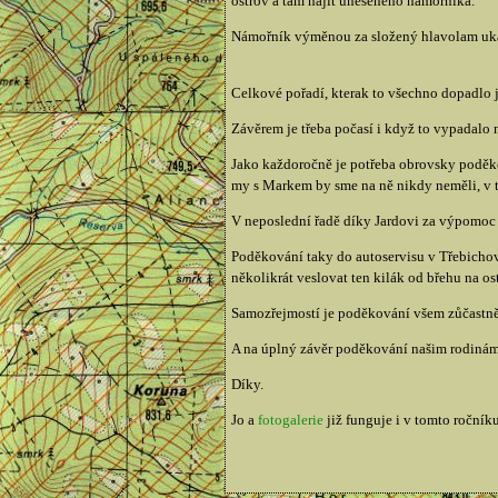
ostrov a tam najít uneseného námořníka.
Námořník výměnou za složený hlavolam uká
Celkové pořadí, kterak to všechno dopadlo 
Závěrem je třeba počasí i když to vypadalo n
Jako každoročně je potřeba obrovsky poděkov
my s Markem by sme na ně nikdy neměli, v 
V neposlední řadě díky Jardovi za výpomoc 
Poděkování taky do autoservisu v Třebichovi
několikrát veslovat ten kilák od břehu na os
Samozřejmostí je poděkování všem zůčastněný
A na úplný závěr poděkování našim rodinám, 
Díky.
Jo a
fotogalerie
již funguje i v tomto ročníku