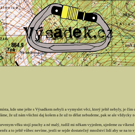
místa, kde sme ješte s Výsadkem nebyli a vymyslet věci, který ještě nebyly, je čím d
fáme, že už nám všichni daj košem a že už to dělat nebudeme, pak se ale vždycky 
kurvenym věku stojí prachy a né malý, tudíž mi někam vyjedem, ujedeme za víken
z a to ještě vůbec nevíme, jestli se sejde dostatečný množství lidí aby se na to v