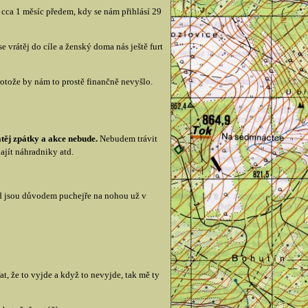
 cca 1 měsíc předem, kdy se nám přihlásí 29
e vrátěj do cíle a ženský doma nás ještě furt
otože by nám to prostě finančně nevyšlo.
átěj zpátky a akce nebude.
Nebudem trávit
ajít náhradniky atd.
kud jsou důvodem puchejře na nohou už v
at, že to vyjde a když to nevyjde, tak mě ty