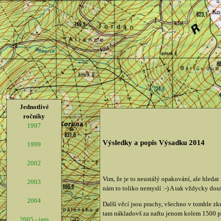
Jednotlivé
ročníky
1997
Výsledky a popis Výsadku 2014
1999
2002
Vim, že je to neustálý opakování, ale hledat 
2003
nám to toliko nemyslí :-) A tak vždycky dou
2004
Další věcí jsou prachy, všechno v tomhle z
tam nákladovš za naftu jenom kolem 1500 peně
2005 - jaro