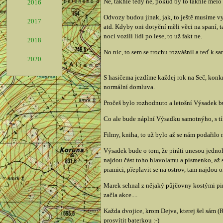
Né, takhle tedy né, pokud by to takhle mělo 
2016
Odvozy budou jinak, jak, to ještě musíme vy
2017
atd. Kdyby oni dotyční měli věci na spaní, t
noci vozili lidi po lese, to už fakt ne.
2018
No nic, to sem se trochu rozvášnil a teď k s
2020
S hasičema jezdíme každej rok na Seč, konkr
normální domluva.
Pročeš bylo rozhodnuto a letošní Výsadek b
Co ale bude náplní Výsadku samotnýho, s tím
Filmy, kniha, to už bylo až se nám podařilo
Výsadek bude o tom, že piráti unesou jedno
najdou část toho hlavolamu a písmenko, až 
pramici, přeplavit se na ostrov, tam najdou
Marek sehnal z nějaký půjčovny kostými pirát
začla akce....
Každa dvojice, krom Dejva, kterej šel sám 
prosvítit baterkou :-)