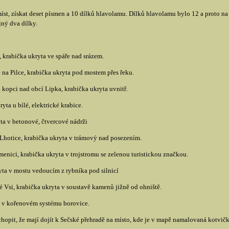
st, získat deset písmen a 10 dílků hlavolamu. Dílků hlavolamu bylo 12 a proto na 
ný dva dílky.
, krabička ukryta ve spáře nad srázem.
na Pilce, krabička ukryta pod mostem přes řeku.
 kopci nad obcí Lipka, krabička ukryta uvnitř.
yta u bílé, elektrické krabice.
yta v betonové, čtvercové nádrži
Lhotice, krabička ukryta v trámový nad posezením.
nici, krabička ukryta v trojstromu se zelenou turistickou značkou.
yta v mostu vedoucím z rybníka pod silnicí
Vsi, krabička ukryta v soustavě kamenů jižně od ohniště.
ta v kořenovém systému borovice.
hopit, že mají dojít k Sečské přehradě na místo, kde je v mapě namalovaná kotvička