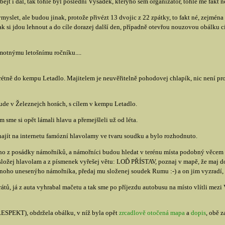
bejt i dál, tak tohle byl poslední Výsadek, kterýho sem organizátor, tohle mě fakt 
myslet, ale budou jinak, protože přivézt 13 dvojic z 22 zpátky, to fakt né, zejmé
ak si jdou lehnout a do cíle dorazej další den, případně otevřou nouzovou obálku c
amotnýmu letošnímu ročníku....
étně do kempu Letadlo. Majitelem je neuvěřitelně pohodovej chlapík, nic není prob
ude v Železnejch horách, s cílem v kempu Letadlo.
 sme si opět lámali hlavu a přemejšleli už od léta.
 najít na internetu famózní hlavolamy ve tvaru soudku a bylo rozhodnuto.
ho z posádky námořníků, a námořníci budou hledat v terénu místa podobný věcem 
složej hlavolam a z písmenek vyřešej větu: LOĎ PŘÍSTAV, poznaj v mapě, že maj do
 onoho unesenýho námořníka, předaj mu složenej soudek Rumu :-) a on jim vyzradí, k
ů, já z auta vyhrabal mačetu a tak sme po příjezdu autobusu na místo vlítli mezi V
(RESPEKT), obdržela obálku, v níž byla opět
zrcadlově otočená mapa
a
dopis
, obě 