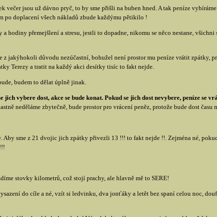
ek večer jsou už dávno pryč, to by sme přišli na buben hned. A tak peníze vybíráme
 nám po doplacení všech nákladů zbude každýmu pětikilo !
 a hodiny přemejšlení a stresu, jestli to dopadne, nikomu se něco nestane, všichni s
 z jakýhokoli důvodu nezúčastní, bohužel není prostor mu peníze vrátit zpátky, pr
y Terezy a tratit na každý akci desítky tisíc to fakt nejde.
bude, budem to dělat úplně jinak.
e jich vybere dost, akce se bude konat. Pokud se jich dost nevybere, peníze se vr
vlastně neděláme zbytečně, bude prostor pro vrácení peněz, protože bude dost času n
 Aby sme z 21 dvojic jich zpátky přivezli 13 !!! to fakt nejde !!. Zejména né, po
!!
zdíme stovky kilometrů, což stojí prachy, ale hlavně mě to SERE!
azení do cíle a né, vzít si ledvinku, dva jonťáky a letět bez spaní celou noc, douf