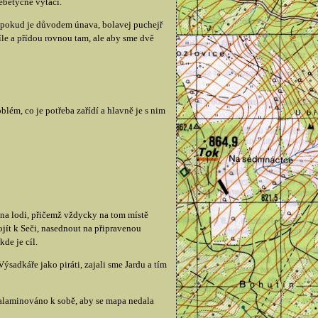
nebetyčně vytáčí.
na pokud je důvodem únava, bolavej puchejř
íle a přídou rovnou tam, ale aby sme dvě
lém, co je potřeba zařídí a hlavně je s nim
na lodi, přičemž vždycky na tom místě
jít k Seči, nasednout na připravenou
de je cíl.
ýsadkáře jako piráti, zajali sme Jardu a tím
zalaminováno k sobě, aby se mapa nedala