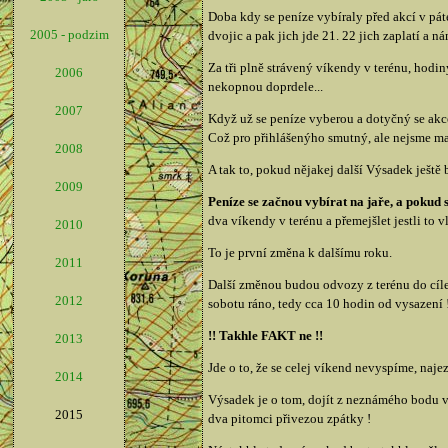
Doba kdy se peníze vybíraly před akcí v pát
2005 - podzim
dvojic a pak jich jde 21. 22 jich zaplatí a
Za tři plně strávený víkendy v terénu, hodiny
2006
nekopnou doprdele...
2007
Když už se peníze vyberou a dotyčný se akce
Což pro přihlášenýho smutný, ale nejsme matk
2008
A tak to, pokud nějakej další Výsadek ještě 
2009
Peníze se začnou vybírat na jaře, a pokud s
dva víkendy v terénu a přemejšlet jestli to 
2010
To je první změna k dalšímu roku.
2011
Další změnou budou odvozy z terénu do cíle.
2012
sobotu ráno, tedy cca 10 hodin od vysazení !
!! Takhle FAKT ne !!
2013
Jde o to, že se celej víkend nevyspíme, naje
2014
Výsadek je o tom, dojít z neznámého bodu vys
2015
dva pitomci přivezou zpátky !