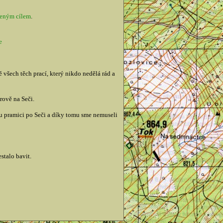
zeným cílem
.
e
všech těch prací, který nikdo nedělá rád a
rově na Seči.
ou pramici po Seči a díky tomu sme nemuseli
stalo bavit.