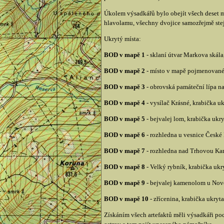
Úkolem výsadkářů bylo obejít všech deset mí
hlavolamu, všechny dvojice samozřejmě stej
Ukrytý místa:
BOD v mapě 1
- sklaní útvar Markova skála
BOD v mapě 2
- místo v mapě pojmenované 
BOD v mapě 3
- obrovská památeční lípa na
BOD v mapě 4
- vysílač Krásné, krabička ukr
BOD v mapě 5
- bejvalej lom, krabička ukr
BOD v mapě 6
- rozhledna u vesnice České 
BOD v mapě 7
- rozhledna nad Trhovou Kame
BOD v mapě 8
- Velký rybník, krabička ukr
BOD v mapě 9
- bejvalej kamenolom u Nové 
BOD v mapě 10
- zřícenina, krabička ukry
Získáním všech artefaktů měli výsadkáři poc