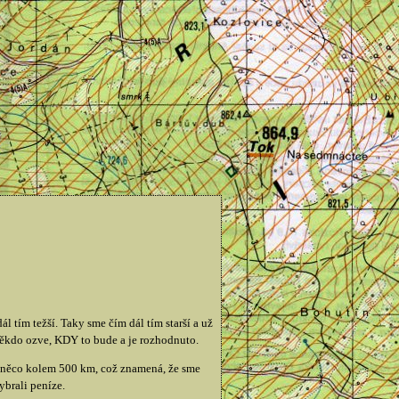
ál tím težší. Taky sme čím dál tím starší a už
někdo ozve, KDY to bude a je rozhodnuto.
d něco kolem 500 km, což znamená, že sme
ybrali peníze.