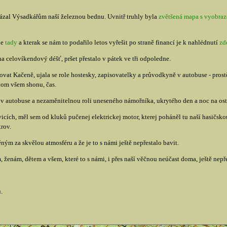
zal Výsadkářům naší železnou bednu. Uvnitř truhly byla
zvětšená mapa s vyobra
je
tady
a kterak se nám to podařilo letos vyřešit po straně financí je k nahlédnutí
zd
a celovíkendový déšť, pršet přestalo v pátek ve tři odpoledne.
at Kačeně, ujala se role hostesky, zapisovatelky a průvodkyně v autobuse - prostě 
tom všem shonu, čas.
v autobuse a nezaměnitelnou roli uneseného námořníka, ukrytého den a noc na ost
cích, měl sem od kluků pučenej elektrickej motor, kterej poháněl tu naší hasičsk
trov.
m za skvělou atmosféru a že je to s námi ještě nepřestalo bavit.
ženám, dětem a všem, které to s námi, i přes naší věčnou neúčast doma, ještě nepře
.