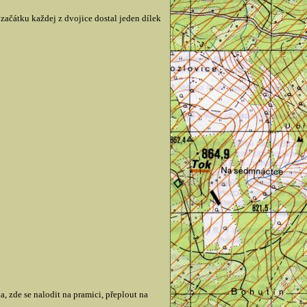
začátku každej z dvojice dostal jeden dílek
, zde se nalodit na pramici, přeplout na