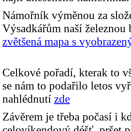
Námořník výměnou za slož
Výsadkářům naší železnou b
zvětšená mapa s vyobrazen
Celkové pořadí, kterak to 
se nám to podařilo letos vyře
nahlédnutí
zde
Závěrem je třeba počasí i k
celovíkendový déšť, pršet p