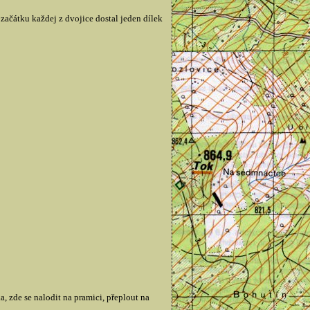
začátku každej z dvojice dostal jeden dílek
, zde se nalodit na pramici, přeplout na