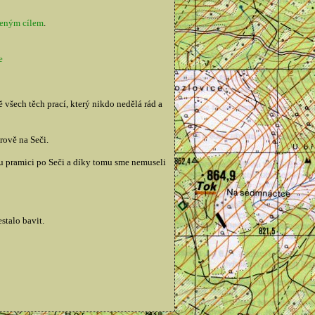
zeným cílem
.
e
všech těch prací, který nikdo nedělá rád a
rově na Seči.
ou pramici po Seči a díky tomu sme nemuseli
stalo bavit.