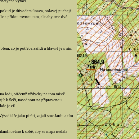
nebetyčně vytáčí.
na pokud je důvodem únava, bolavej puchejř
íle a přídou rovnou tam, ale aby sme dvě
lém, co je potřeba zařídí a hlavně je s nim
na lodi, přičemž vždycky na tom místě
jít k Seči, nasednout na připravenou
de je cíl.
ýsadkáře jako piráti, zajali sme Jardu a tím
zalaminováno k sobě, aby se mapa nedala