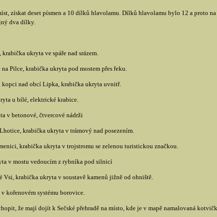
st, získat deset písmen a 10 dílků hlavolamu. Dílků hlavolamu bylo 12 a proto na 
ný dva dílky.
, krabička ukryta ve spáře nad srázem.
na Pilce, krabička ukryta pod mostem přes řeku.
 kopci nad obcí Lipka, krabička ukryta uvnitř.
yta u bílé, elektrické krabice.
yta v betonové, čtvercové nádrži
Lhotice, krabička ukryta v trámový nad posezením.
nici, krabička ukryta v trojstromu se zelenou turistickou značkou.
yta v mostu vedoucím z rybníka pod silnicí
Vsi, krabička ukryta v soustavě kamenů jižně od ohniště.
ta v kořenovém systému borovice.
hopit, že mají dojít k Sečské přehradě na místo, kde je v mapě namalovaná kotvička