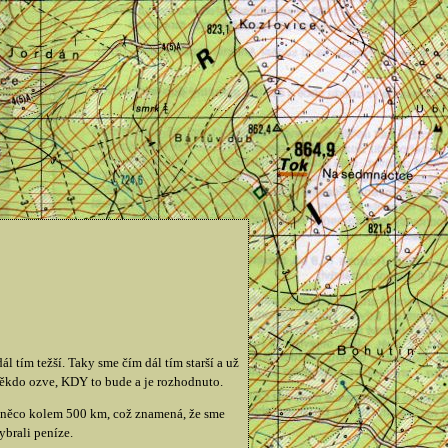
ál tím težší. Taky sme čím dál tím starší a už
někdo ozve, KDY to bude a je rozhodnuto.
d něco kolem 500 km, což znamená, že sme
ybrali peníze.