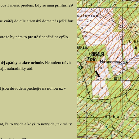
 cca 1 měsíc předem, kdy se nám přihlásí 29
e vrátěj do cíle a ženský doma nás ještě furt
otože by nám to prostě finančně nevyšlo.
átěj zpátky a akce nebude.
Nebudem trávit
ajít náhradniky atd.
kud jsou důvodem puchejře na nohou už v
at, že to vyjde a když to nevyjde, tak mě ty