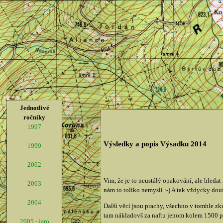
Jednotlivé
ročníky
1997
Výsledky a popis Výsadku 2014
1999
2002
Vim, že je to neustálý opakování, ale hledat 
2003
nám to toliko nemyslí :-) A tak vždycky dou
2004
Další věcí jsou prachy, všechno v tomhle z
tam nákladovš za naftu jenom kolem 1500 peně
2005 - jaro