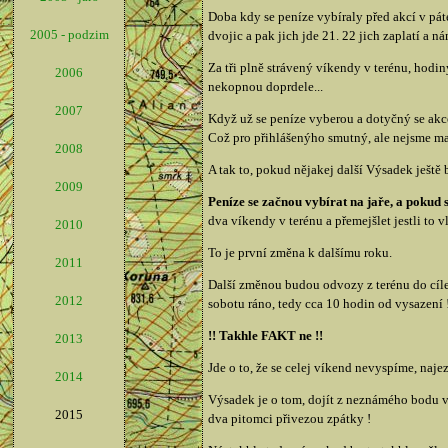
Doba kdy se peníze vybíraly před akcí v pát
2005 - podzim
dvojic a pak jich jde 21. 22 jich zaplatí a
Za tři plně strávený víkendy v terénu, hodiny
2006
nekopnou doprdele...
2007
Když už se peníze vyberou a dotyčný se akce
Což pro přihlášenýho smutný, ale nejsme matk
2008
A tak to, pokud nějakej další Výsadek ještě 
2009
Peníze se začnou vybírat na jaře, a pokud s
dva víkendy v terénu a přemejšlet jestli to 
2010
To je první změna k dalšímu roku.
2011
Další změnou budou odvozy z terénu do cíle.
2012
sobotu ráno, tedy cca 10 hodin od vysazení !
!! Takhle FAKT ne !!
2013
Jde o to, že se celej víkend nevyspíme, naje
2014
Výsadek je o tom, dojít z neznámého bodu vys
2015
dva pitomci přivezou zpátky !