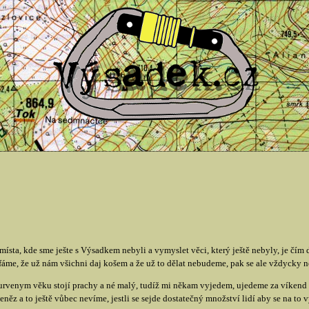
místa, kde sme ješte s Výsadkem nebyli a vymyslet věci, který ještě nebyly, je čím d
fáme, že už nám všichni daj košem a že už to dělat nebudeme, pak se ale vždycky 
kurvenym věku stojí prachy a né malý, tudíž mi někam vyjedem, ujedeme za víken
z a to ještě vůbec nevíme, jestli se sejde dostatečný množství lidí aby se na to v