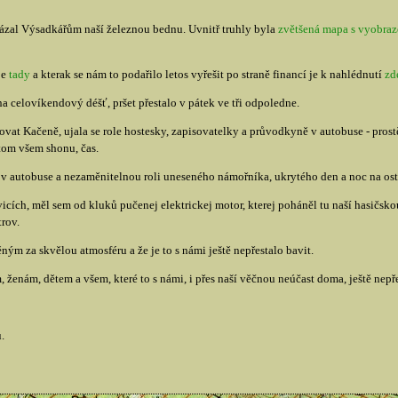
zal Výsadkářům naší železnou bednu. Uvnitř truhly byla
zvětšená mapa s vyobra
je
tady
a kterak se nám to podařilo letos vyřešit po straně financí je k nahlédnutí
zd
a celovíkendový déšť, pršet přestalo v pátek ve tři odpoledne.
at Kačeně, ujala se role hostesky, zapisovatelky a průvodkyně v autobuse - prostě 
tom všem shonu, čas.
v autobuse a nezaměnitelnou roli uneseného námořníka, ukrytého den a noc na ost
cích, měl sem od kluků pučenej elektrickej motor, kterej poháněl tu naší hasičsk
trov.
m za skvělou atmosféru a že je to s námi ještě nepřestalo bavit.
ženám, dětem a všem, které to s námi, i přes naší věčnou neúčast doma, ještě nepře
.