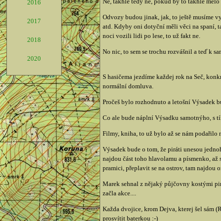
Né, takhle tedy né, pokud by to takhle mělo 
2016
Odvozy budou jinak, jak, to ještě musíme vy
2017
atd. Kdyby oni dotyční měli věci na spaní, t
noci vozili lidi po lese, to už fakt ne.
2018
No nic, to sem se trochu rozvášnil a teď k s
2020
S hasičema jezdíme každej rok na Seč, konkr
normální domluva.
Pročeš bylo rozhodnuto a letošní Výsadek b
Co ale bude náplní Výsadku samotnýho, s tím
Filmy, kniha, to už bylo až se nám podařilo
Výsadek bude o tom, že piráti unesou jedno
najdou část toho hlavolamu a písmenko, až 
pramici, přeplavit se na ostrov, tam najdou
Marek sehnal z nějaký půjčovny kostými pirát
začla akce....
Každa dvojice, krom Dejva, kterej šel sám 
prosvítit baterkou :-)