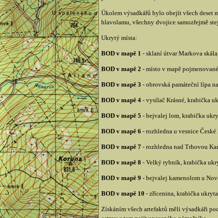
Úkolem výsadkářů bylo obejít všech deset mí
hlavolamu, všechny dvojice samozřejmě stej
Ukrytý místa:
BOD v mapě 1
- sklaní útvar Markova skála
BOD v mapě 2
- místo v mapě pojmenované 
BOD v mapě 3
- obrovská památeční lípa na
BOD v mapě 4
- vysílač Krásné, krabička ukr
BOD v mapě 5
- bejvalej lom, krabička ukr
BOD v mapě 6
- rozhledna u vesnice České 
BOD v mapě 7
- rozhledna nad Trhovou Kame
BOD v mapě 8
- Velký rybník, krabička ukr
BOD v mapě 9
- bejvalej kamenolom u Nové 
BOD v mapě 10
- zřícenina, krabička ukry
Získáním všech artefaktů měli výsadkáři poc