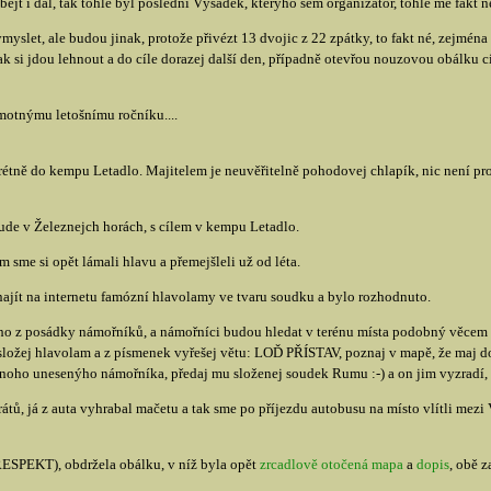
bejt i dál, tak tohle byl poslední Výsadek, kterýho sem organizátor, tohle mě fakt 
myslet, ale budou jinak, protože přivézt 13 dvojic z 22 zpátky, to fakt né, zejmé
ak si jdou lehnout a do cíle dorazej další den, případně otevřou nouzovou obálku c
amotnýmu letošnímu ročníku....
étně do kempu Letadlo. Majitelem je neuvěřitelně pohodovej chlapík, nic není prob
ude v Železnejch horách, s cílem v kempu Letadlo.
 sme si opět lámali hlavu a přemejšleli už od léta.
 najít na internetu famózní hlavolamy ve tvaru soudku a bylo rozhodnuto.
ho z posádky námořníků, a námořníci budou hledat v terénu místa podobný věcem 
složej hlavolam a z písmenek vyřešej větu: LOĎ PŘÍSTAV, poznaj v mapě, že maj do
 onoho unesenýho námořníka, předaj mu složenej soudek Rumu :-) a on jim vyzradí, k
ů, já z auta vyhrabal mačetu a tak sme po příjezdu autobusu na místo vlítli mezi V
(RESPEKT), obdržela obálku, v níž byla opět
zrcadlově otočená mapa
a
dopis
, obě 