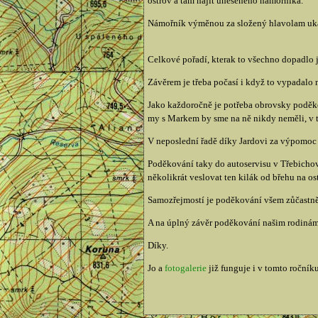
ostrov a tam najít uneseného námořníka.
Námořník výměnou za složený hlavolam uká
Celkové pořadí, kterak to všechno dopadlo 
Závěrem je třeba počasí i když to vypadalo n
Jako každoročně je potřeba obrovsky poděkov
my s Markem by sme na ně nikdy neměli, v 
V neposlední řadě díky Jardovi za výpomoc 
Poděkování taky do autoservisu v Třebichovi
několikrát veslovat ten kilák od břehu na os
Samozřejmostí je poděkování všem zůčastněný
A na úplný závěr poděkování našim rodinám, 
Díky.
Jo a
fotogalerie
již funguje i v tomto ročníku