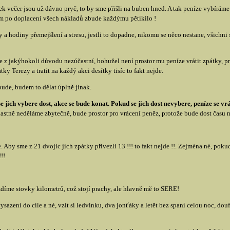
ek večer jsou už dávno pryč, to by sme přišli na buben hned. A tak peníze vybíráme
 nám po doplacení všech nákladů zbude každýmu pětikilo !
 a hodiny přemejšlení a stresu, jestli to dopadne, nikomu se něco nestane, všichni s
 z jakýhokoli důvodu nezúčastní, bohužel není prostor mu peníze vrátit zpátky, pr
y Terezy a tratit na každý akci desítky tisíc to fakt nejde.
bude, budem to dělat úplně jinak.
e jich vybere dost, akce se bude konat. Pokud se jich dost nevybere, peníze se vr
vlastně neděláme zbytečně, bude prostor pro vrácení peněz, protože bude dost času n
 Aby sme z 21 dvojic jich zpátky přivezli 13 !!! to fakt nejde !!. Zejména né, po
!!
zdíme stovky kilometrů, což stojí prachy, ale hlavně mě to SERE!
azení do cíle a né, vzít si ledvinku, dva jonťáky a letět bez spaní celou noc, douf