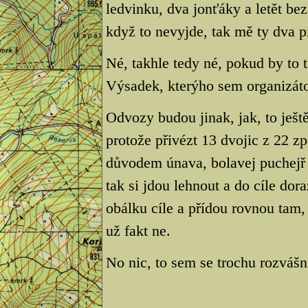
ledvinku, dva jonťáky a letět bez
když to nevyjde, tak mě ty dva p
Né, takhle tedy né, pokud by to t
Výsadek, kterýho sem organizátor
Odvozy budou jinak, jak, to ješt
protože přivézt 13 dvojic z 22 zp
důvodem únava, bolavej puchejř 
tak si jdou lehnout a do cíle dor
obálku cíle a přídou rovnou tam, 
už fakt ne.
No nic, to sem se trochu rozvášn