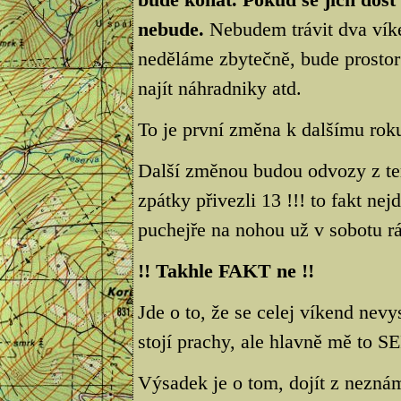
nebude.
Nebudem trávit dva víken
neděláme zbytečně, bude prostor
najít náhradniky atd.
To je první změna k dalšímu rok
Další změnou budou odvozy z ter
zpátky přivezli 13 !!! to fakt n
puchejře na nohou už v sobotu rá
!! Takhle FAKT ne !!
Jde o to, že se celej víkend nev
stojí prachy, ale hlavně mě to S
Výsadek je o tom, dojít z neznám