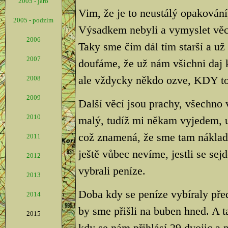
2005 - jaro
Vim, že je to neustálý opakování,
2005 - podzim
Výsadkem nebyli a vymyslet věci, 
2006
Taky sme čím dál tím starší a už
2007
doufáme, že už nám všichni daj 
ale vždycky někdo ozve, KDY to
2008
2009
Další věcí jsou prachy, všechno
2010
malý, tudíž mi někam vyjedem, 
což znamená, že sme tam náklad
2011
ještě vůbec nevíme, jestli se sej
2012
vybrali peníze.
2013
Doba kdy se peníze vybíraly před
2014
by sme přišli na buben hned. A 
2015
kdy se nám přihlásí 29 dvojic a p