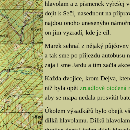
hlavolam a z písmenek vyřešej 
dojít k Seči, nasednout na připra
najdou onoho unesenýho námořní
on jim vyzradí, kde je cíl.
Marek sehnal z nějaký půjčovny 
a tak sme po příjezdu autobusu na
zajali sme Jardu a tím začla akce.
Každa dvojice, krom Dejva, kter
níž byla opět
zrcadlově otočená
aby se mapa nedala prosvítit bate
Úkolem výsadkářů bylo obejít vše
dílků hlavolamu. Dílků hlavolam
dvojice dostal jeden dílek hlav