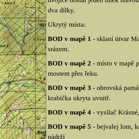
dva dílky.
Ukrytý místa:
BOD v mapě 1
- sklaní útvar Ma
srázem.
BOD v mapě 2
- místo v mapě p
mostem přes řeku.
BOD v mapě 3
- obrovská památ
krabička ukryta uvnitř.
BOD v mapě 4
- vysílač Krásné,
BOD v mapě 5
- bejvalej lom, k
nádrži