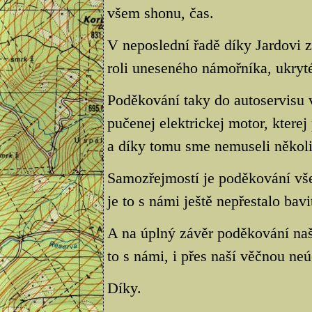
všem shonu, čas.
V neposlední řadě díky Jardovi
roli uneseného námořníka, ukryté
Poděkování taky do autoservisu 
pučenej elektrickej motor, kterej
a díky tomu sme nemuseli několik
Samozřejmostí je poděkování vš
je to s námi ještě nepřestalo bavi
A na úplný závěr poděkování na
to s námi, i přes naší věčnou neú
Díky.