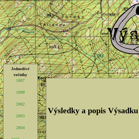
Jednotlivé
ročníky
1997
1999
2002
Výsledky a popis Výsadku
2003
2004