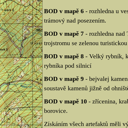
BOD v mapě 6
- rozhledna u ve
trámový nad posezením.
BOD v mapě 7
- rozhledna nad 
trojstromu se zelenou turisticko
BOD v mapě 8
- Velký rybník, 
rybníka pod silnicí
BOD v mapě 9
- bejvalej kamen
soustavě kamenů jižně od ohništ
BOD v mapě 10
- zřícenina, kr
borovice.
Získáním všech artefaktů měli vý