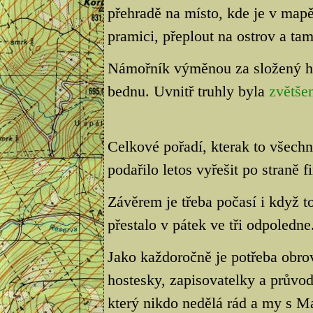
přehradě na místo, kde je v mapě
pramici, přeplout na ostrov a ta
Námořník výměnou za složený h
bednu. Uvnitř truhly byla
zvětše
Celkové pořadí, kterak to všech
podařilo letos vyřešit po straně f
Závěrem je třeba počasí i když t
přestalo v pátek ve tři odpoledne
Jako každoročně je potřeba obro
hostesky, zapisovatelky a průvod
který nikdo nedělá rád a my s M