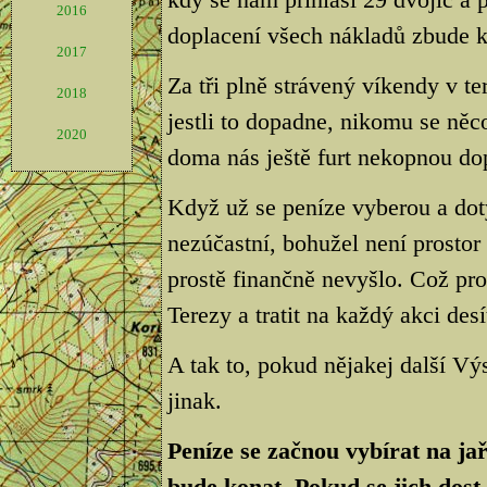
2016
doplacení všech nákladů zbude k
2017
Za tři plně strávený víkendy v te
2018
jestli to dopadne, nikomu se něco
2020
doma nás ještě furt nekopnou dop
Když už se peníze vyberou a dot
nezúčastní, bohužel není prostor
prostě finančně nevyšlo. Což pr
Terezy a tratit na každý akci desít
A tak to, pokud nějakej další Vý
jinak.
Peníze se začnou vybírat na jař
bude konat. Pokud se jich dost 