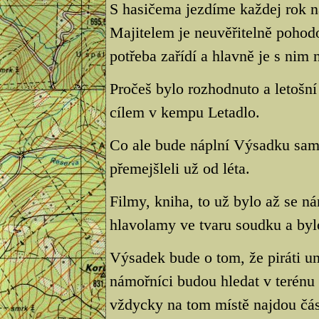
S hasičema jezdíme každej rok n
Majitelem je neuvěřitelně pohodo
potřeba zařídí a hlavně je s nim
Pročeš bylo rozhodnuto a letošn
cílem v kempu Letadlo.
Co ale bude náplní Výsadku samo
přemejšleli už od léta.
Filmy, kniha, to už bylo až se ná
hlavolamy ve tvaru soudku a byl
Výsadek bude o tom, že piráti u
námořníci budou hledat v terénu
vždycky na tom místě najdou čás