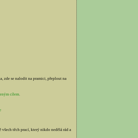
, zde se nalodit na pramici, přeplout na
zeným cílem
.
e
všech těch prací, který nikdo nedělá rád a