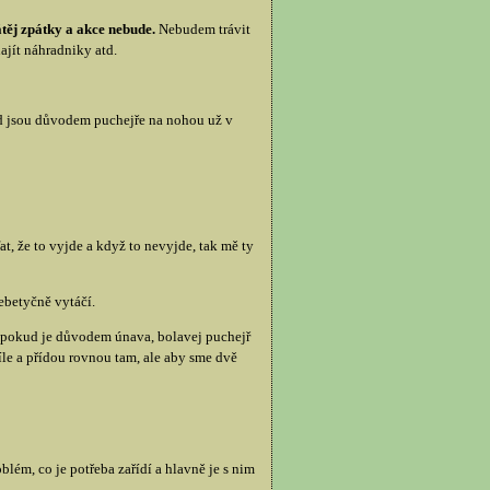
átěj zpátky a akce nebude.
Nebudem trávit
ajít náhradniky atd.
kud jsou důvodem puchejře na nohou už v
at, že to vyjde a když to nevyjde, tak mě ty
nebetyčně vytáčí.
na pokud je důvodem únava, bolavej puchejř
íle a přídou rovnou tam, ale aby sme dvě
lém, co je potřeba zařídí a hlavně je s nim