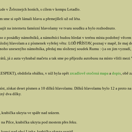
ude v Železnejch horách, s cílem v kempu Letadlo.
 sme si opět lámali hlavu a přemejšleli už od léta.
 najít na internetu famózní hlavolamy ve tvaru soudku a bylo rozhodnuto.
ho z posádky námořníků, a námořníci budou hledat v terénu místa podobný věcem 
složej hlavolam a z písmenek vyřešej větu: LOĎ PŘÍSTAV, poznaj v mapě, že maj do
 onoho unesenýho námořníka, předaj mu složenej soudek Rumu :-) a on jim vyzradí, k
ů, já z auta vyhrabal mačetu a tak sme po příjezdu autobusu na místo vlítli mezi V
(RESPEKT), obdržela obálku, v níž byla opět
zrcadlově otočená mapa
a
dopis
, obě 
st, získat deset písmen a 10 dílků hlavolamu. Dílků hlavolamu bylo 12 a proto na 
ný dva dílky.
, krabička ukryta ve spáře nad srázem.
na Pilce, krabička ukryta pod mostem přes řeku.
 kopci nad obcí Lipka, krabička ukryta uvnitř.