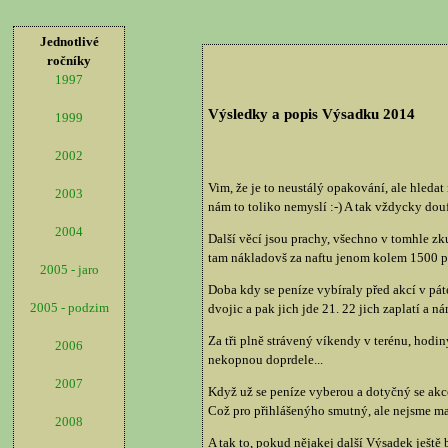
Jednotlivé
ročníky
1997
Výsledky a popis Výsadku 2014
1999
2002
Vim, že je to neustálý opakování, ale hledat 
2003
nám to toliko nemyslí :-) A tak vždycky dou
2004
Další věcí jsou prachy, všechno v tomhle z
tam nákladovš za naftu jenom kolem 1500 peně
2005 - jaro
Doba kdy se peníze vybíraly před akcí v pát
2005 - podzim
dvojic a pak jich jde 21. 22 jich zaplatí a
Za tři plně strávený víkendy v terénu, hodiny
2006
nekopnou doprdele...
2007
Když už se peníze vyberou a dotyčný se akce
Což pro přihlášenýho smutný, ale nejsme matk
2008
A tak to, pokud nějakej další Výsadek ještě 