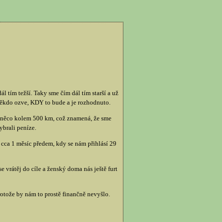
ál tím težší. Taky sme čím dál tím starší a už
někdo ozve, KDY to bude a je rozhodnuto.
d něco kolem 500 km, což znamená, že sme
ybrali peníze.
 cca 1 měsíc předem, kdy se nám přihlásí 29
e vrátěj do cíle a ženský doma nás ještě furt
otože by nám to prostě finančně nevyšlo.