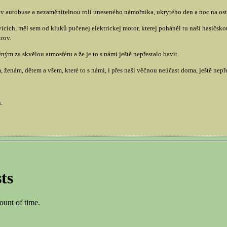
v autobuse a nezaměnitelnou roli uneseného námořníka, ukrytého den a noc na ost
cích, měl sem od kluků pučenej elektrickej motor, kterej poháněl tu naší hasičsk
trov.
m za skvělou atmosféru a že je to s námi ještě nepřestalo bavit.
ženám, dětem a všem, které to s námi, i přes naší věčnou neúčast doma, ještě nepře
.