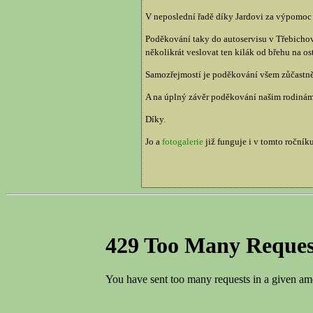
V neposlední řadě díky Jardovi za výpomoc 
Poděkování taky do autoservisu v Třebichovi
několikrát veslovat ten kilák od břehu na os
Samozřejmostí je poděkování všem zůčastněný
A na úplný závěr poděkování našim rodinám, 
Díky.
Jo a
fotogalerie
již funguje i v tomto ročníku