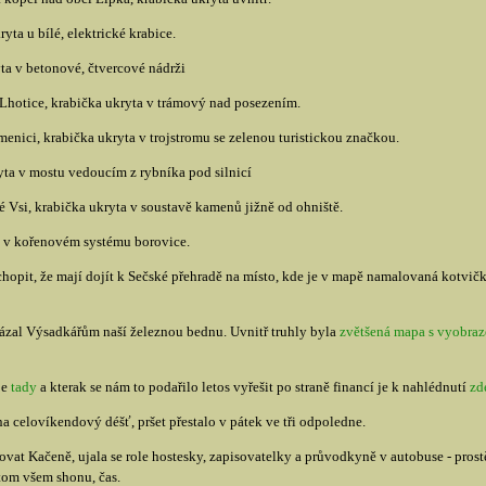
yta u bílé, elektrické krabice.
yta v betonové, čtvercové nádrži
Lhotice, krabička ukryta v trámový nad posezením.
nici, krabička ukryta v trojstromu se zelenou turistickou značkou.
yta v mostu vedoucím z rybníka pod silnicí
Vsi, krabička ukryta v soustavě kamenů jižně od ohniště.
ta v kořenovém systému borovice.
hopit, že mají dojít k Sečské přehradě na místo, kde je v mapě namalovaná kotvička
zal Výsadkářům naší železnou bednu. Uvnitř truhly byla
zvětšená mapa s vyobra
je
tady
a kterak se nám to podařilo letos vyřešit po straně financí je k nahlédnutí
zd
a celovíkendový déšť, pršet přestalo v pátek ve tři odpoledne.
at Kačeně, ujala se role hostesky, zapisovatelky a průvodkyně v autobuse - prostě 
tom všem shonu, čas.