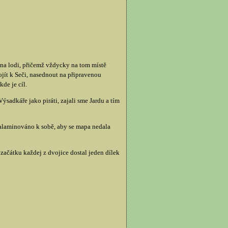
na lodi, přičemž vždycky na tom místě
jít k Seči, nasednout na připravenou
de je cíl.
ýsadkáře jako piráti, zajali sme Jardu a tím
zalaminováno k sobě, aby se mapa nedala
začátku každej z dvojice dostal jeden dílek