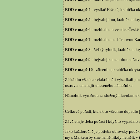
BOD v mapě 4
- vysílač Krásné, krabička ukr
BOD v mapě 5
- bejvalej lom, krabička ukr
BOD v mapě 6
- rozhledna u vesnice České 
BOD v mapě 7
- rozhledna nad Trhovou Kame
BOD v mapě 8
- Velký rybník, krabička ukr
BOD v mapě 9
- bejvalej kamenolom u Nové 
BOD v mapě 10
- zřícenina, krabička ukry
Získáním všech artefaktů měli výsadkáři poc
ostrov a tam najít uneseného námořníka.
Námořník výměnou za složený hlavolam uká
Celkové pořadí, kterak to všechno dopadlo 
Závěrem je třeba počasí i když to vypadalo n
Jako každoročně je potřeba obrovsky poděkov
my s Markem by sme na ně nikdy neměli, v 