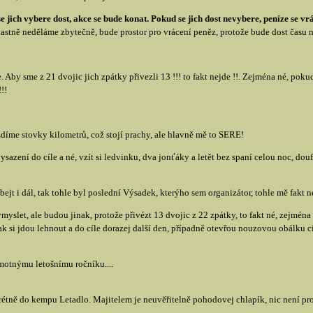
e jich vybere dost, akce se bude konat. Pokud se jich dost nevybere, peníze se vr
vlastně neděláme zbytečně, bude prostor pro vrácení peněz, protože bude dost času n
 Aby sme z 21 dvojic jich zpátky přivezli 13 !!! to fakt nejde !!. Zejména né, po
!!
zdíme stovky kilometrů, což stojí prachy, ale hlavně mě to SERE!
azení do cíle a né, vzít si ledvinku, dva jonťáky a letět bez spaní celou noc, douf
bejt i dál, tak tohle byl poslední Výsadek, kterýho sem organizátor, tohle mě fakt 
myslet, ale budou jinak, protože přivézt 13 dvojic z 22 zpátky, to fakt né, zejmé
ak si jdou lehnout a do cíle dorazej další den, případně otevřou nouzovou obálku c
amotnýmu letošnímu ročníku....
étně do kempu Letadlo. Majitelem je neuvěřitelně pohodovej chlapík, nic není prob