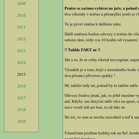
2009
Peníze se začnou vybírat na jaře, a pokud s
dva víkendy v terénu a přemejšlet jestli to 
2010
To je první změna k dalšímu roku.
2011
Další změnou budou odvozy z terénu do cíle.
2012
sobotu ráno, tedy cca 10 hodin od vysazení !
!! Takhle FAKT ne !!
2013
Jde o to, že se celej víkend nevyspíme, naje
2014
Výsadek je o tom, dojít z neznámého bodu vys
2015
dva pitomci přivezou zpátky !
Né, takhle tedy né, pokud by to takhle mělo 
2016
Odvozy budou jinak, jak, to ještě musíme vy
2017
atd. Kdyby oni dotyční měli věci na spaní, t
noci vozili lidi po lese, to už fakt ne.
2018
No nic, to sem se trochu rozvášnil a teď k s
2020
S hasičema jezdíme každej rok na Seč, konkr
normální domluva.