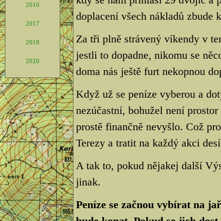
2016
doplacení všech nákladů zbude k
2017
Za tři plně strávený víkendy v te
2018
jestli to dopadne, nikomu se něco
2020
doma nás ještě furt nekopnou dop
Když už se peníze vyberou a dot
nezúčastní, bohužel není prostor
prostě finančně nevyšlo. Což pr
Terezy a tratit na každý akci desít
A tak to, pokud nějakej další Vý
jinak.
Peníze se začnou vybírat na jař
bude konat. Pokud se jich dost 