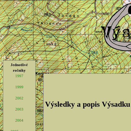
Jednotlivé
ročníky
1997
1999
2002
Výsledky a popis Výsadku
2003
2004