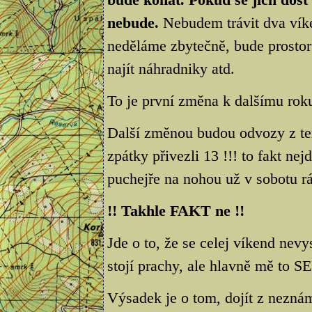
nebude.
Nebudem trávit dva víken
neděláme zbytečně, bude prostor
najít náhradniky atd.
To je první změna k dalšímu rok
Další změnou budou odvozy z ter
zpátky přivezli 13 !!! to fakt n
puchejře na nohou už v sobotu rá
!! Takhle FAKT ne !!
Jde o to, že se celej víkend nev
stojí prachy, ale hlavně mě to S
Výsadek je o tom, dojít z neznám