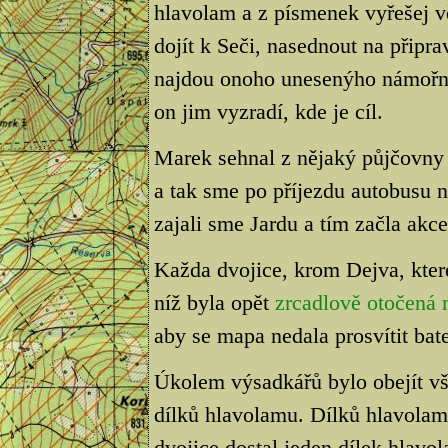
hlavolam a z písmenek vyřešej 
dojít k Seči, nasednout na připra
najdou onoho unesenýho námořní
on jim vyzradí, kde je cíl.
Marek sehnal z nějaký půjčovny 
a tak sme po příjezdu autobusu na
zajali sme Jardu a tím začla akce.
Každa dvojice, krom Dejva, kter
níž byla opět
zrcadlově otočená
aby se mapa nedala prosvítit bate
Úkolem výsadkářů bylo obejít vše
dílků hlavolamu. Dílků hlavolam
dvojice dostal jeden dílek hlav