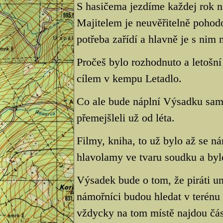
S hasičema jezdíme každej rok n
Majitelem je neuvěřitelně pohodo
potřeba zařídí a hlavně je s nim
Pročeš bylo rozhodnuto a letošn
cílem v kempu Letadlo.
Co ale bude náplní Výsadku samo
přemejšleli už od léta.
Filmy, kniha, to už bylo až se ná
hlavolamy ve tvaru soudku a byl
Výsadek bude o tom, že piráti u
námořníci budou hledat v terénu
vždycky na tom místě najdou čás