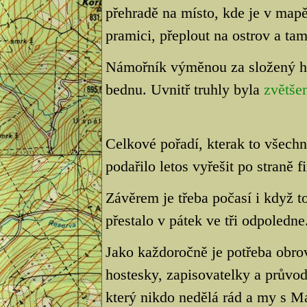
přehradě na místo, kde je v mapě
pramici, přeplout na ostrov a ta
Námořník výměnou za složený h
bednu. Uvnitř truhly byla
zvětše
Celkové pořadí, kterak to všech
podařilo letos vyřešit po straně f
Závěrem je třeba počasí i když t
přestalo v pátek ve tři odpoledne
Jako každoročně je potřeba obro
hostesky, zapisovatelky a průvod
který nikdo nedělá rád a my s M