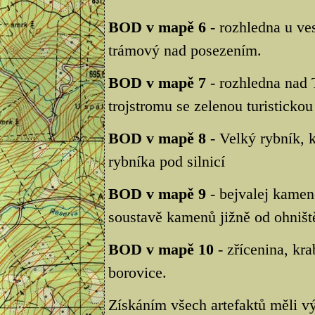
BOD v mapě 6
- rozhledna u ve
trámový nad posezením.
BOD v mapě 7
- rozhledna nad 
trojstromu se zelenou turisticko
BOD v mapě 8
- Velký rybník, 
rybníka pod silnicí
BOD v mapě 9
- bejvalej kamen
soustavě kamenů jižně od ohništ
BOD v mapě 10
- zřícenina, kr
borovice.
Získáním všech artefaktů měli vý