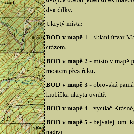
dva dílky.
Ukrytý místa:
BOD v mapě 1
- sklaní útvar Ma
srázem.
BOD v mapě 2
- místo v mapě p
mostem přes řeku.
BOD v mapě 3
- obrovská památ
krabička ukryta uvnitř.
BOD v mapě 4
- vysílač Krásné,
BOD v mapě 5
- bejvalej lom, k
nádrži