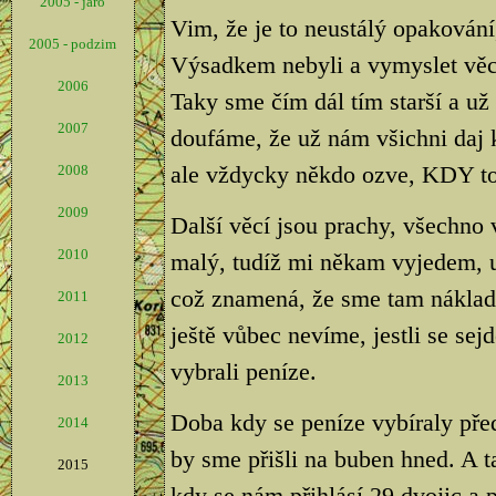
2005 - jaro
Vim, že je to neustálý opakování,
2005 - podzim
Výsadkem nebyli a vymyslet věci, 
2006
Taky sme čím dál tím starší a už
2007
doufáme, že už nám všichni daj 
ale vždycky někdo ozve, KDY to
2008
2009
Další věcí jsou prachy, všechno
2010
malý, tudíž mi někam vyjedem, 
což znamená, že sme tam náklad
2011
ještě vůbec nevíme, jestli se sej
2012
vybrali peníze.
2013
Doba kdy se peníze vybíraly před
2014
by sme přišli na buben hned. A 
2015
kdy se nám přihlásí 29 dvojic a p