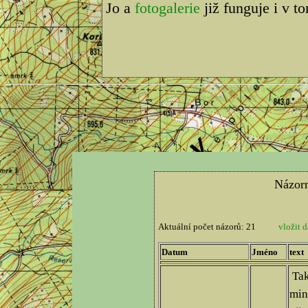
Jo a
fotogalerie
již funguje i v t