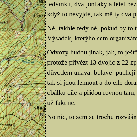
ledvinku, dva jonťáky a letět bez
když to nevyjde, tak mě ty dva p
Né, takhle tedy né, pokud by to t
Výsadek, kterýho sem organizátor
Odvozy budou jinak, jak, to ješt
protože přivézt 13 dvojic z 22 zp
důvodem únava, bolavej puchejř 
tak si jdou lehnout a do cíle dor
obálku cíle a přídou rovnou tam, 
už fakt ne.
No nic, to sem se trochu rozvášn