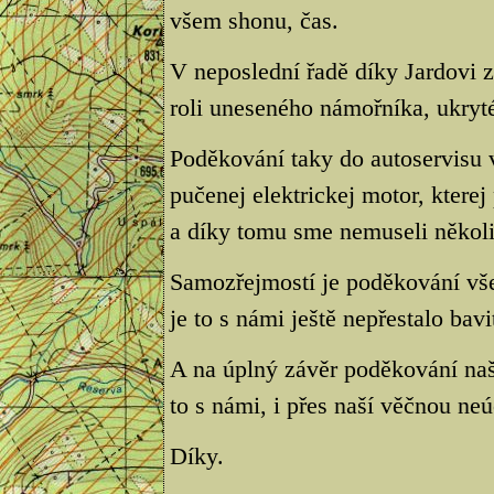
všem shonu, čas.
V neposlední řadě díky Jardovi
roli uneseného námořníka, ukryté
Poděkování taky do autoservisu 
pučenej elektrickej motor, kterej
a díky tomu sme nemuseli několik
Samozřejmostí je poděkování vš
je to s námi ještě nepřestalo bavi
A na úplný závěr poděkování na
to s námi, i přes naší věčnou neú
Díky.