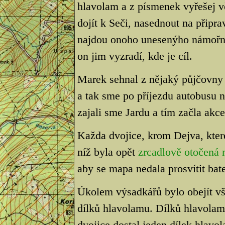
hlavolam a z písmenek vyřešej 
dojít k Seči, nasednout na připra
najdou onoho unesenýho námořní
on jim vyzradí, kde je cíl.
Marek sehnal z nějaký půjčovny 
a tak sme po příjezdu autobusu na
zajali sme Jardu a tím začla akce.
Každa dvojice, krom Dejva, kter
níž byla opět
zrcadlově otočená
aby se mapa nedala prosvítit bate
Úkolem výsadkářů bylo obejít vše
dílků hlavolamu. Dílků hlavolam
dvojice dostal jeden dílek hlav