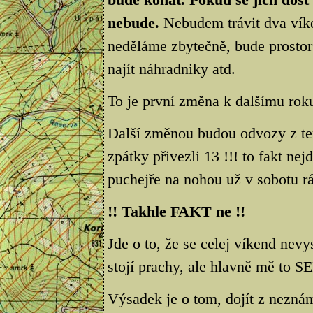
nebude.
Nebudem trávit dva víken
neděláme zbytečně, bude prostor
najít náhradniky atd.
To je první změna k dalšímu rok
Další změnou budou odvozy z ter
zpátky přivezli 13 !!! to fakt n
puchejře na nohou už v sobotu rá
!! Takhle FAKT ne !!
Jde o to, že se celej víkend nev
stojí prachy, ale hlavně mě to S
Výsadek je o tom, dojít z neznám