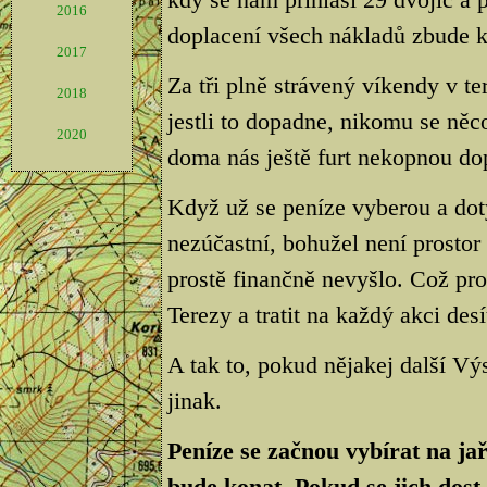
2016
doplacení všech nákladů zbude k
2017
Za tři plně strávený víkendy v te
2018
jestli to dopadne, nikomu se něco
2020
doma nás ještě furt nekopnou dop
Když už se peníze vyberou a dot
nezúčastní, bohužel není prostor
prostě finančně nevyšlo. Což pr
Terezy a tratit na každý akci desít
A tak to, pokud nějakej další Vý
jinak.
Peníze se začnou vybírat na jař
bude konat. Pokud se jich dost 