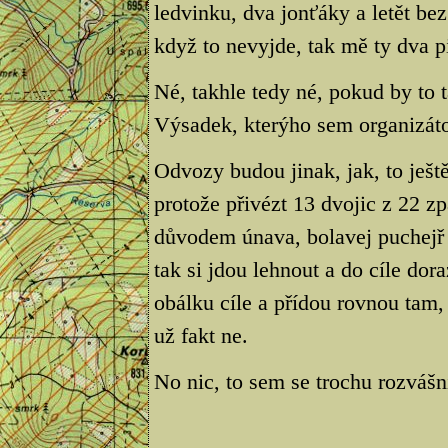
ledvinku, dva jonťáky a letět bez
když to nevyjde, tak mě ty dva p
Né, takhle tedy né, pokud by to t
Výsadek, kterýho sem organizátor
Odvozy budou jinak, jak, to ješt
protože přivézt 13 dvojic z 22 zp
důvodem únava, bolavej puchejř 
tak si jdou lehnout a do cíle dor
obálku cíle a přídou rovnou tam, 
už fakt ne.
No nic, to sem se trochu rozvášn