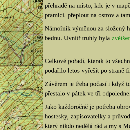
přehradě na místo, kde je v mapě
pramici, přeplout na ostrov a ta
Námořník výměnou za složený h
bednu. Uvnitř truhly byla
zvětše
Celkové pořadí, kterak to všech
podařilo letos vyřešit po straně f
Závěrem je třeba počasí i když t
přestalo v pátek ve tři odpoledne
Jako každoročně je potřeba obro
hostesky, zapisovatelky a průvod
který nikdo nedělá rád a my s M