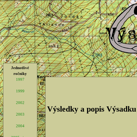
Jednotlivé
ročníky
1997
1999
2002
Výsledky a popis Výsadku
2003
2004