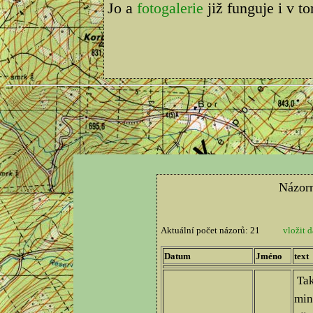
Jo a
fotogalerie
již funguje i v t