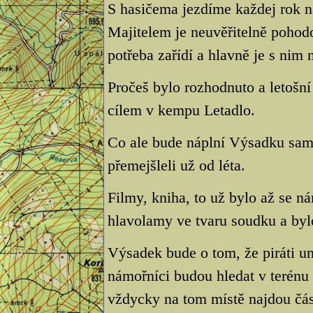
S hasičema jezdíme každej rok n
Majitelem je neuvěřitelně pohodo
potřeba zařídí a hlavně je s nim
Pročeš bylo rozhodnuto a letošn
cílem v kempu Letadlo.
Co ale bude náplní Výsadku samo
přemejšleli už od léta.
Filmy, kniha, to už bylo až se ná
hlavolamy ve tvaru soudku a byl
Výsadek bude o tom, že piráti u
námořníci budou hledat v terénu
vždycky na tom místě najdou čás