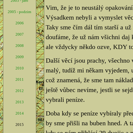
2005 - jaro
Vim, že je to neustálý opakování,
2005 - podzim
Výsadkem nebyli a vymyslet věci, 
2006
Taky sme čím dál tím starší a už
2007
doufáme, že už nám všichni daj 
ale vždycky někdo ozve, KDY to
2008
2009
Další věcí jsou prachy, všechno
2010
malý, tudíž mi někam vyjedem, 
což znamená, že sme tam náklad
2011
ještě vůbec nevíme, jestli se sej
2012
vybrali peníze.
2013
Doba kdy se peníze vybíraly před
2014
by sme přišli na buben hned. A 
2015
kdy se nám přihlásí 29 dvojic a p