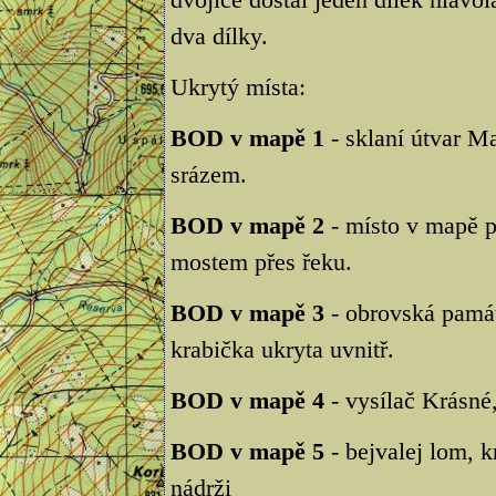
dva dílky.
Ukrytý místa:
BOD v mapě 1
- sklaní útvar Ma
srázem.
BOD v mapě 2
- místo v mapě p
mostem přes řeku.
BOD v mapě 3
- obrovská památ
krabička ukryta uvnitř.
BOD v mapě 4
- vysílač Krásné,
BOD v mapě 5
- bejvalej lom, k
nádrži