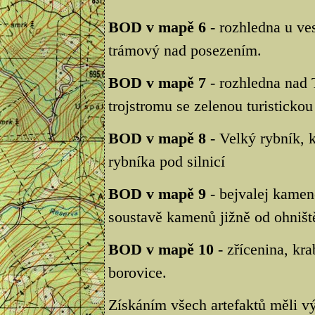
BOD v mapě 6
- rozhledna u ve
trámový nad posezením.
BOD v mapě 7
- rozhledna nad 
trojstromu se zelenou turisticko
BOD v mapě 8
- Velký rybník, 
rybníka pod silnicí
BOD v mapě 9
- bejvalej kamen
soustavě kamenů jižně od ohništ
BOD v mapě 10
- zřícenina, kr
borovice.
Získáním všech artefaktů měli vý