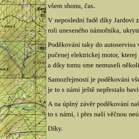
všem shonu, čas.
V neposlední řadě díky Jardovi
roli uneseného námořníka, ukryté
Poděkování taky do autoservisu 
pučenej elektrickej motor, kterej
a díky tomu sme nemuseli několik
Samozřejmostí je poděkování vš
je to s námi ještě nepřestalo bavi
A na úplný závěr poděkování na
to s námi, i přes naší věčnou neú
Díky.