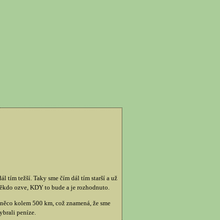
ál tím težší. Taky sme čím dál tím starší a už
někdo ozve, KDY to bude a je rozhodnuto.
d něco kolem 500 km, což znamená, že sme
ybrali peníze.