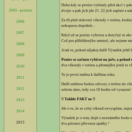
Doba kdy se peníze vybíraly před akcí v pát
2005 - podzim
dvojic a pak jich jde 21. 22 jich zaplatí a
Za tři plně strávený víkendy v terénu, hodiny
2006
nekopnou doprdele...
2007
Když už se peníze vyberou a dotyčný se akce
Což pro přihlášenýho smutný, ale nejsme matk
2008
A tak to, pokud nějakej další Výsadek ještě 
2009
Peníze se začnou vybírat na jaře, a pokud s
dva víkendy v terénu a přemejšlet jestli to 
2010
To je první změna k dalšímu roku.
2011
Další změnou budou odvozy z terénu do cíle.
2012
sobotu ráno, tedy cca 10 hodin od vysazení !
!! Takhle FAKT ne !!
2013
Jde o to, že se celej víkend nevyspíme, naje
2014
Výsadek je o tom, dojít z neznámého bodu vys
2015
dva pitomci přivezou zpátky !