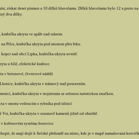
st, získat deset písmen a 10 dílků hlavolamu. Dílků hlavolamu bylo 12 a proto na 
ný dva dílky.
, krabička ukryta ve spáře nad srázem.
na Pilce, krabička ukryta pod mostem přes řeku.
 kopci nad obcí Lipka, krabička ukryta uvnitř.
yta u bílé, elektrické krabice.
yta v betonové, čtvercové nádrži
Lhotice, krabička ukryta v trámový nad posezením.
nici, krabička ukryta v trojstromu se zelenou turistickou značkou.
yta v mostu vedoucím z rybníka pod silnicí
Vsi, krabička ukryta v soustavě kamenů jižně od ohniště.
ta v kořenovém systému borovice.
hopit, že mají dojít k Sečské přehradě na místo, kde je v mapě namalovaná kotvička