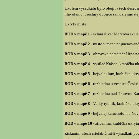
Úkolem výsadkářů bylo obejít všech deset mí
hlavolamu, všechny dvojice samozřejmě stej
Ukrytý místa:
BOD v mapě 1
- sklaní útvar Markova skála
BOD v mapě 2
- místo v mapě pojmenované 
BOD v mapě 3
- obrovská památeční lípa na
BOD v mapě 4
- vysílač Krásné, krabička ukr
BOD v mapě 5
- bejvalej lom, krabička ukr
BOD v mapě 6
- rozhledna u vesnice České 
BOD v mapě 7
- rozhledna nad Trhovou Kame
BOD v mapě 8
- Velký rybník, krabička ukr
BOD v mapě 9
- bejvalej kamenolom u Nové 
BOD v mapě 10
- zřícenina, krabička ukry
Získáním všech artefaktů měli výsadkáři poc