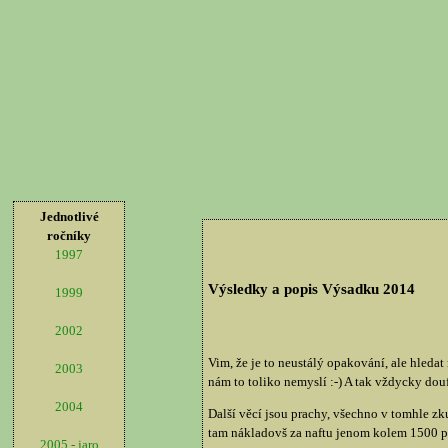
Jednotlivé
ročníky
1997
Výsledky a popis Výsadku 2014
1999
2002
Vim, že je to neustálý opakování, ale hledat 
2003
nám to toliko nemyslí :-) A tak vždycky dou
2004
Další věcí jsou prachy, všechno v tomhle z
tam nákladovš za naftu jenom kolem 1500 peně
2005 - jaro