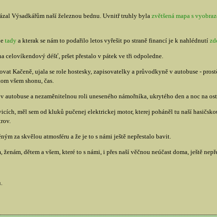
zal Výsadkářům naší železnou bednu. Uvnitř truhly byla
zvětšená mapa s vyobra
je
tady
a kterak se nám to podařilo letos vyřešit po straně financí je k nahlédnutí
zd
a celovíkendový déšť, pršet přestalo v pátek ve tři odpoledne.
at Kačeně, ujala se role hostesky, zapisovatelky a průvodkyně v autobuse - prostě 
tom všem shonu, čas.
v autobuse a nezaměnitelnou roli uneseného námořníka, ukrytého den a noc na ost
cích, měl sem od kluků pučenej elektrickej motor, kterej poháněl tu naší hasičsk
trov.
m za skvělou atmosféru a že je to s námi ještě nepřestalo bavit.
ženám, dětem a všem, které to s námi, i přes naší věčnou neúčast doma, ještě nepře
.