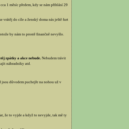
 cca 1 měsíc předem, kdy se nám přihlásí 29
e vrátěj do cíle a ženský doma nás ještě furt
otože by nám to prostě finančně nevyšlo.
átěj zpátky a akce nebude.
Nebudem trávit
ajít náhradniky atd.
kud jsou důvodem puchejře na nohou už v
at, že to vyjde a když to nevyjde, tak mě ty