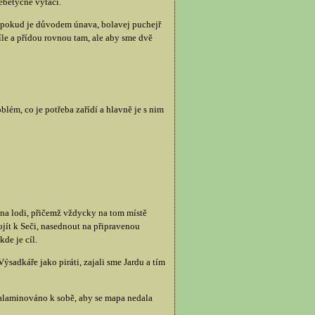
nebetyčně vytáčí.
na pokud je důvodem únava, bolavej puchejř
íle a přídou rovnou tam, ale aby sme dvě
lém, co je potřeba zařídí a hlavně je s nim
na lodi, přičemž vždycky na tom místě
jít k Seči, nasednout na připravenou
de je cíl.
ýsadkáře jako piráti, zajali sme Jardu a tím
zalaminováno k sobě, aby se mapa nedala