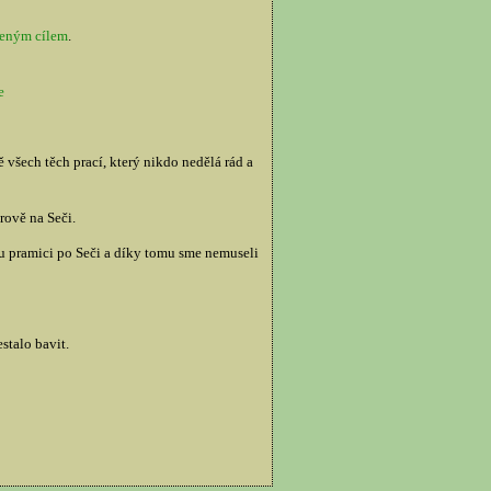
zeným cílem
.
e
všech těch prací, který nikdo nedělá rád a
rově na Seči.
ou pramici po Seči a díky tomu sme nemuseli
stalo bavit.