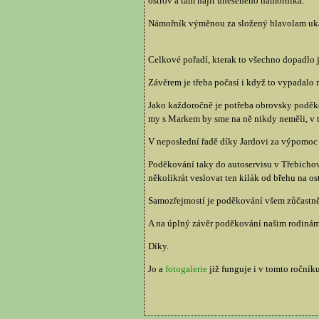
ostrov a tam najít uneseného námořníka.
Námořník výměnou za složený hlavolam uká
Celkové pořadí, kterak to všechno dopadlo 
Závěrem je třeba počasí i když to vypadalo n
Jako každoročně je potřeba obrovsky poděkov
my s Markem by sme na ně nikdy neměli, v 
V neposlední řadě díky Jardovi za výpomoc 
Poděkování taky do autoservisu v Třebichovi
několikrát veslovat ten kilák od břehu na os
Samozřejmostí je poděkování všem zůčastněný
A na úplný závěr poděkování našim rodinám, 
Díky.
Jo a
fotogalerie
již funguje i v tomto ročníku