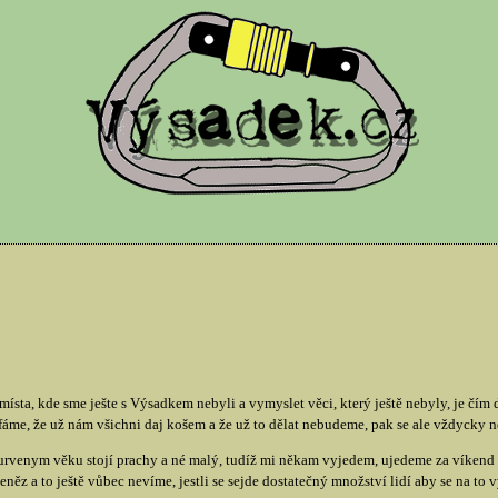
místa, kde sme ješte s Výsadkem nebyli a vymyslet věci, který ještě nebyly, je čím d
fáme, že už nám všichni daj košem a že už to dělat nebudeme, pak se ale vždycky 
kurvenym věku stojí prachy a né malý, tudíž mi někam vyjedem, ujedeme za víken
z a to ještě vůbec nevíme, jestli se sejde dostatečný množství lidí aby se na to v