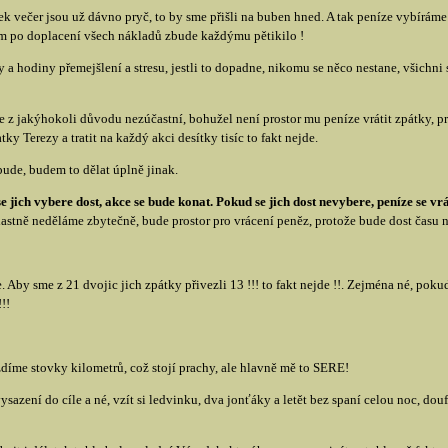
ek večer jsou už dávno pryč, to by sme přišli na buben hned. A tak peníze vybíráme
 nám po doplacení všech nákladů zbude každýmu pětikilo !
 a hodiny přemejšlení a stresu, jestli to dopadne, nikomu se něco nestane, všichni s
 z jakýhokoli důvodu nezúčastní, bohužel není prostor mu peníze vrátit zpátky, pr
y Terezy a tratit na každý akci desítky tisíc to fakt nejde.
bude, budem to dělat úplně jinak.
e jich vybere dost, akce se bude konat. Pokud se jich dost nevybere, peníze se vr
vlastně neděláme zbytečně, bude prostor pro vrácení peněz, protože bude dost času n
 Aby sme z 21 dvojic jich zpátky přivezli 13 !!! to fakt nejde !!. Zejména né, po
!!
zdíme stovky kilometrů, což stojí prachy, ale hlavně mě to SERE!
azení do cíle a né, vzít si ledvinku, dva jonťáky a letět bez spaní celou noc, douf