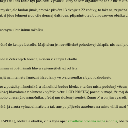
bejt i dál, tak tohle byl poslední Výsadek, kterýho sem organizátor, tohle mě fakt 
myslet, ale budou jinak, protože přivézt 13 dvojic z 22 zpátky, to fakt né, zejmé
ak si jdou lehnout a do cíle dorazej další den, případně otevřou nouzovou obálku c
amotnýmu letošnímu ročníku....
étně do kempu Letadlo. Majitelem je neuvěřitelně pohodovej chlapík, nic není prob
ude v Železnejch horách, s cílem v kempu Letadlo.
 sme si opět lámali hlavu a přemejšleli už od léta.
 najít na internetu famózní hlavolamy ve tvaru soudku a bylo rozhodnuto.
ho z posádky námořníků, a námořníci budou hledat v terénu místa podobný věcem 
složej hlavolam a z písmenek vyřešej větu: LOĎ PŘÍSTAV, poznaj v mapě, že maj do
 onoho unesenýho námořníka, předaj mu složenej soudek Rumu :-) a on jim vyzradí, k
ů, já z auta vyhrabal mačetu a tak sme po příjezdu autobusu na místo vlítli mezi V
(RESPEKT), obdržela obálku, v níž byla opět
zrcadlově otočená mapa
a
dopis
, obě 