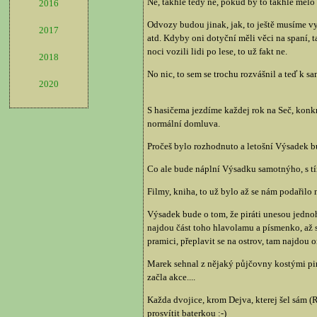
Né, takhle tedy né, pokud by to takhle mělo 
2016
Odvozy budou jinak, jak, to ještě musíme vy
2017
atd. Kdyby oni dotyční měli věci na spaní, t
noci vozili lidi po lese, to už fakt ne.
2018
No nic, to sem se trochu rozvášnil a teď k s
2020
S hasičema jezdíme každej rok na Seč, konkr
normální domluva.
Pročeš bylo rozhodnuto a letošní Výsadek b
Co ale bude náplní Výsadku samotnýho, s tím
Filmy, kniha, to už bylo až se nám podařilo
Výsadek bude o tom, že piráti unesou jedno
najdou část toho hlavolamu a písmenko, až 
pramici, přeplavit se na ostrov, tam najdou
Marek sehnal z nějaký půjčovny kostými pirát
začla akce....
Každa dvojice, krom Dejva, kterej šel sám 
prosvítit baterkou :-)