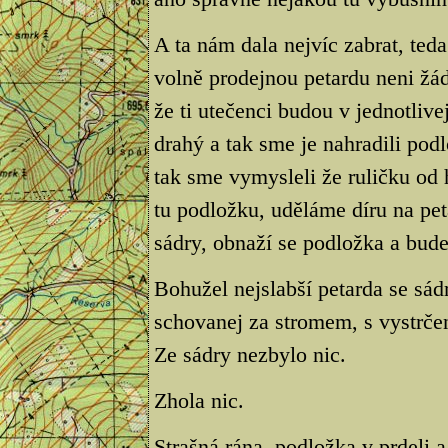
A ta nám dala nejvíc zabrat, ted
volně prodejnou petardu neni žád
že ti utečenci budou v jednotlive
drahý a tak sme je nahradili podl
tak sme vymysleli že ruličku od 
tu podložku, uděláme díru na pe
sádry, obnaží se podložka a bude
Bohužel nejslabší petarda se sád
schovanej za stromem, s vystrče
Ze sádry nezbylo nic.
Zhola nic.
Strašná rána, podložka v prdeli 