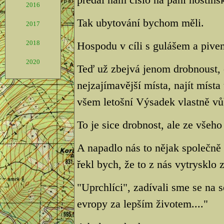
2016
Tak ubytování bychom měli.
2017
2018
Hospodu v cíli s gulášem a pive
2020
Teď už zbejvá jenom drobnoust, 
nejzajímavější místa, najít místa
všem letošní Výsadek vlastně vů
To je sice drobnost, ale ze všeho 
A napadlo nás to nějak společně s
řekl bych, že to z nás vytrysklo 
"Uprchlíci", zadívali sme se na 
evropy za lepším životem...."