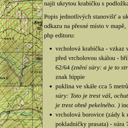
najít ukrytou krabičku s podložka
Popis jednotlivých stanovišť a uk
odkazu na přesné místo v mapě, 
php editoru:
vrcholová krabička - vzkaz v 
před vrcholovou skálou - bří
62/64
(znění súry: a je to st
znak hippie
puklina ve skále cca 5 metr
súry: Toto je trest váš, ochu
je trest ohně pekelného. )
ind
vrcholová borovice (zády k 
pokladničky prasata) - súra 