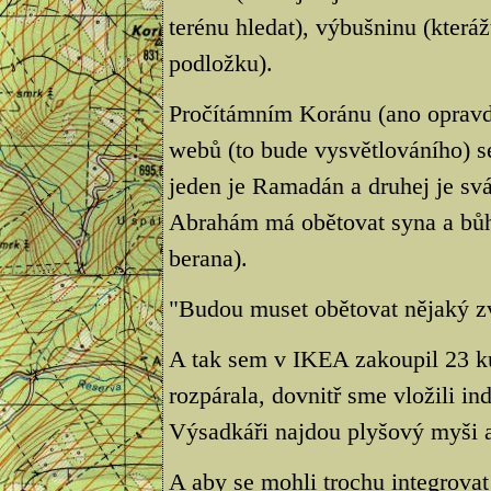
terénu hledat), výbušninu (kteráž
podložku).
Pročítámním Koránu (ano opravd
webů (to bude vysvětlováního) se
jeden je Ramadán a druhej je svá
Abrahám má obětovat syna a bůh
berana).
"Budou muset obětovat nějaký zv
A tak sem v IKEA zakoupil 23 ku
rozpárala, dovnitř sme vložili ind
Výsadkáři najdou plyšový myši a
A aby se mohli trochu integrovat