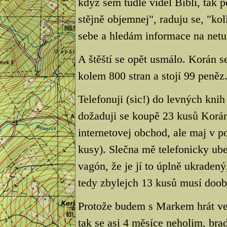
když sem tudle viděl Bibli, tak 
stějně objemnej", raduju se, "ko
sebe a hledám informace na netu
A štěští se opět usmálo. Korán 
kolem 800 stran a stojí 99 peněz
Telefonuji (sic!) do levných kni
dožaduji se koupě 23 kusů Korán
internetovej obchod, ale maj v 
kusy). Slečna mě telefonicky ub
vagón, že je jí to úplně ukraden
tedy zbylejch 13 kusů musí doob
Protože budem s Markem hrát v
tak se asi 4 měsíce neholim, b