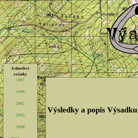
Jednotlivé
ročníky
1997
1999
2002
Výsledky a popis Výsadku
2003
2004