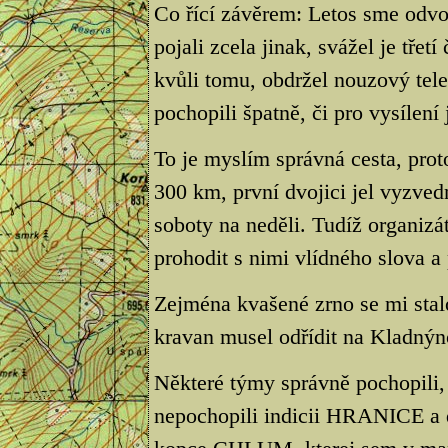
Co řící závěrem: Letos sme odvo
pojali zcela jinak, svážel je třet
kvůli tomu, obdržel nouzový telef
pochopili špatně, či pro vysílení 
To je myslím správná cesta, prot
300 km, první dvojici jel vyzved
soboty na neděli. Tudíž organiz
prohodit s nimi vlídného slova a
Zejména kvašené zrno se mi stal
kravan musel odřídit na Kladnýn
Některé týmy správně pochopili, 
nepochopili indicii HRANICE a d