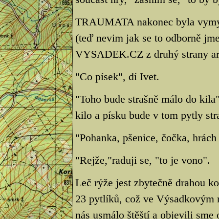
TRAUMATA nakonec byla vymyšle
(teď nevim jak se to odborně jme
VYSADEK.CZ z druhý strany a
"Co písek", dí Ivet.
"Toho bude strašně málo do kila"
kilo a písku bude v tom pytly st
"Pohanka, pšenice, čočka, hrách r
"Rejže,"raduji se, "to je vono".
Leč rýže jest zbytečně drahou k
23 pytlíků, což ve Výsadkovým r
nás usmálo štěští a objevili sme