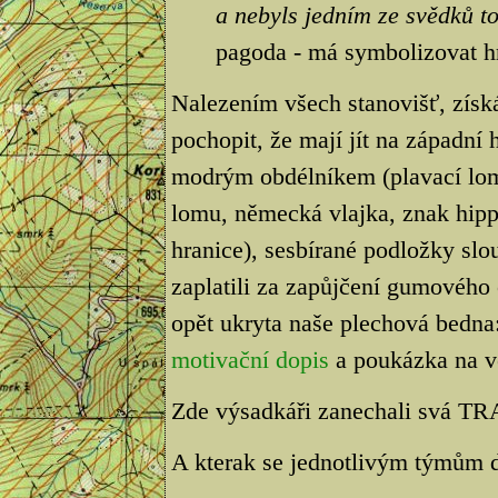
a nebyls jedním ze svědků t
pagoda - má symbolizovat h
Nalezením všech stanovišť, získ
pochopit, že mají jít na západní 
modrým obdélníkem (plavací lom)
lomu, německá vlajka, znak hip
hranice), sesbírané podložky slo
zaplatili za zapůjčení gumového
opět ukryta naše plechová bedna
motivační dopis
a poukázka na v
Zde výsadkáři zanechali svá TR
A kterak se jednotlivým týmům d