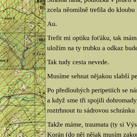
zcela něomilně trefila do kloubu
Au.
Trefit mi optiku foťáku, tak mám
uložím na ty trubku a odkaz bud
Tak tudy cesta nevede.
Musíme sehnat nějakou slabší pe
Po předlouhých peripetiích se ná
a když sme tři spojili dohromady,
roztrhnout tu sádrovou schránku 
Takže máme, traumata (ty si Výs
Korán (do něj nějak musím zakom