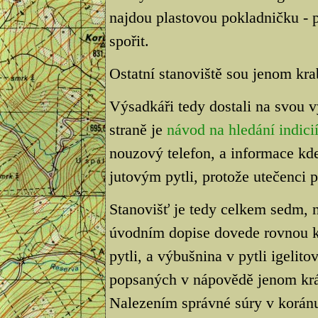
najdou plastovou pokladničku - p
spořit.
Ostatní stanoviště sou jenom kra
Výsadkáři tedy dostali na svou 
straně je
návod na hledání indici
nouzový telefon, a informace kde 
jutovým pytli, protože utečenci 
Stanovišť je tedy celkem sedm,
úvodním dopise dovede rovnou k
pytli, a výbušnina v pytli igelito
popsaných v nápovědě jenom krá
Nalezením správné súry v korán