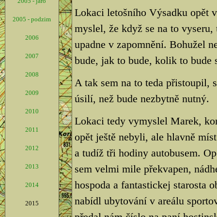
2005 - jaro
Lokaci letošního Výsadku opět v
2005 - podzim
myslel, že když se na to vyseru,
2006
upadne v zapomnění. Bohužel nesta
2007
bude, jak to bude, kolik to bude s
2008
A tak sem na to teda přistoupil,
2009
úsilí, než bude nezbytně nutný.
2010
Lokaci tedy vymyslel Marek, kon
2011
opět ještě nebyli, ale hlavně mí
2012
a tudíž tři hodiny autobusem. Op
2013
sem velmi mile překvapen, nádhe
hospoda a fantastickej starosta 
2014
nabídl ubytování v areálu sporto
2015
předal nám číslo na paní hostins