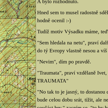
A bylo rozhodnuto.
Hned sem to musel radostně sděl
hodně ocenil :-)
Tudíž motiv Výsadku máme, teď 
"Sem hledala na netu", praví dalš
do tý Evropy vlastně nesou a víš
"Nevim", dím po pravdě.
"Traumata", praví vzdělaně Ivet,
TRAUMATA"
"No tak to je jasný, to dostanou 
bude celou dobu srát, tížit, ale 
součást hry," zasním se, "to by b