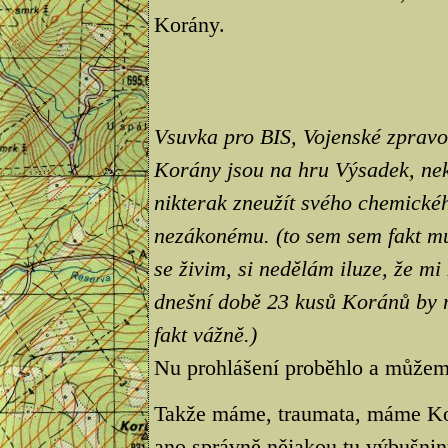
Korány.
Vsuvka pro BIS, Vojenské zpravoda
Korány jsou na hru Výsadek, nek
nikterak zneužít svého chemickéh
nezákonému. (to sem sem fakt mu
se živim, si nedělám iluze, že m
dnešní době 23 kusů Koránů by m
fakt vážně.)
Nu prohlášení proběhlo a může
Takže máme, traumata, máme Korá
ano správně nějakou tu výbušnin