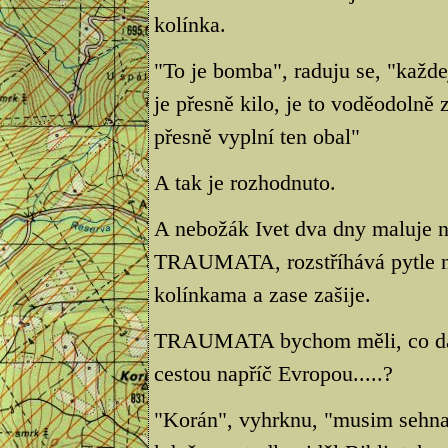
kolínka.
"To je bomba", raduju se, "každe
je přesně kilo, je to voděodolně 
přesně vyplní ten obal"
A tak je rozhodnuto.
A nebožák Ivet dva dny maluje
TRAUMATA, rozstříhává pytle na 
kolínkama a zase zašije.
TRAUMATA bychom měli, co dalš
cestou napříč Evropou.....?
"Korán", vyhrknu, "musim sehnat