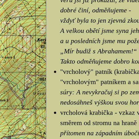
dobré činí, odměňujeme -
vždyť byla to jen zjevná zko
A velkou obětí jsme syna jeh
a u posledních jsme mu pože
„Mír budiž s Abrahamem!“
Takto odměňujeme dobro kon
"vrcholový" patník (krabička
"vrcholovým" patníkem a sa
súry: A nevykračuj si po zem
nedosáhneš výškou svou hor
vrcholová krabička - vzkaz 
směrem od stromu na hraně s
přítomen na západním úbočí 