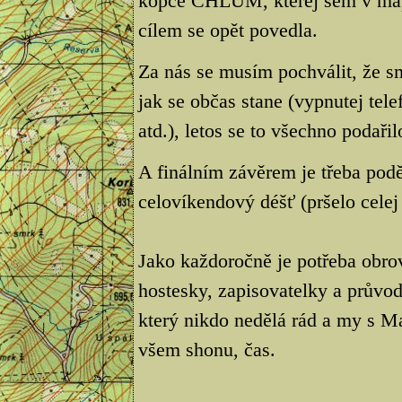
kopce CHLUM, kterej sem v mapě 
cílem se opět povedla.
Za nás se musím pochválit, že sm
jak se občas stane (vypnutej te
atd.), letos se to všechno podařil
A finálním závěrem je třeba podě
celovíkendový déšť (pršelo celej 
Jako každoročně je potřeba obro
hostesky, zapisovatelky a průvod
který nikdo nedělá rád a my s M
všem shonu, čas.