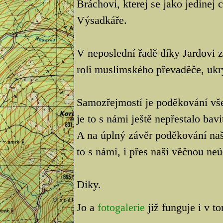
Bráchovi, kterej se jako jedinej
Výsadkáře.
V neposlední řadě díky Jardovi
roli muslimského převaděče, ukr
Samozřejmostí je poděkování vš
je to s námi ještě nepřestalo bavi
A na úplný závěr poděkování na
to s námi, i přes naší věčnou neú
Díky.
Jo a
fotogalerie
již funguje i v t