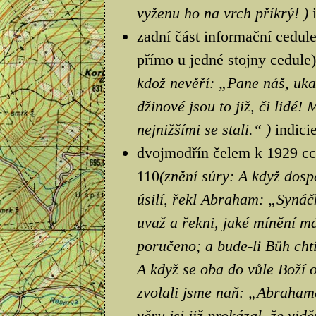
vyženu ho na vrch příkrý! )
zadní část informační cedule
přímo u jedné stojny cedule)
kdož nevěří: „Pane náš, uka
džinové jsou to již, či lidé!
nejnižšími se stali.“ )
indici
dvojmodřín čelem k 1929 cca
110
(znění súry: A když dosp
úsilí, řekl Abraham: „Synáč
uvaž a řekni, jaké mínění má
poručeno; a bude-li Bůh cht
A když se oba do vůle Boží o
zvolali jsme naň: „Abraham
věru jsi již prokázal, že vidě