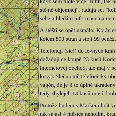
když sem tudle viděl Bibli, tak 
stějně objemnej", raduju se, "ko
sebe a hledám informace na netu
A štěští se opět usmálo. Korán 
kolem 800 stran a stojí 99 peněz
Telefonuji (sic!) do levných kni
dožaduji se koupě 23 kusů Korán
internetovej obchod, ale maj v 
kusy). Slečna mě telefonicky ub
vagón, že je jí to úplně ukraden
tedy zbylejch 13 kusů musí doob
Protože budem s Markem hrát v
tak se asi 4 měsíce neholim, b