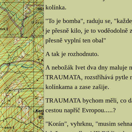
kolínka.
"To je bomba", raduju se, "každe
je přesně kilo, je to voděodolně 
přesně vyplní ten obal"
A tak je rozhodnuto.
A nebožák Ivet dva dny maluje
TRAUMATA, rozstříhává pytle na 
kolínkama a zase zašije.
TRAUMATA bychom měli, co dalš
cestou napříč Evropou.....?
"Korán", vyhrknu, "musim sehnat