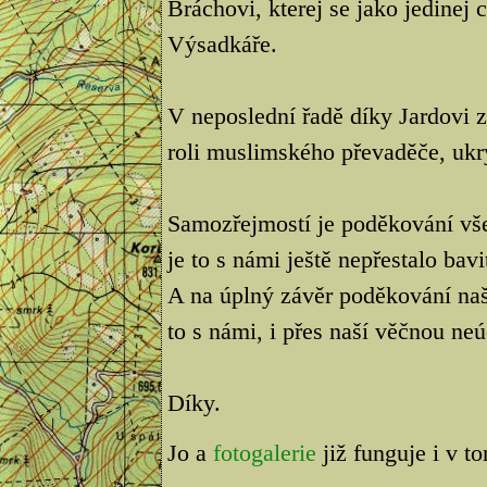
Bráchovi, kterej se jako jedinej
Výsadkáře.
V neposlední řadě díky Jardovi
roli muslimského převaděče, ukr
Samozřejmostí je poděkování vš
je to s námi ještě nepřestalo bavi
A na úplný závěr poděkování na
to s námi, i přes naší věčnou neú
Díky.
Jo a
fotogalerie
již funguje i v t