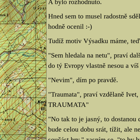
A bylo rozhodnuto.
Hned sem to musel radostně sděl
hodně ocenil :-)
Tudíž motiv Výsadku máme, teď 
"Sem hledala na netu", praví dalš
do tý Evropy vlastně nesou a víš
"Nevim", dím po pravdě.
"Traumata", praví vzdělaně Ivet,
TRAUMATA"
"No tak to je jasný, to dostanou 
bude celou dobu srát, tížit, ale 
součást hry," zasním se, "to by b