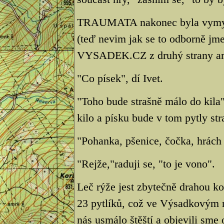
TRAUMATA nakonec byla vymyšle
(teď nevim jak se to odborně jme
VYSADEK.CZ z druhý strany a
"Co písek", dí Ivet.
"Toho bude strašně málo do kila"
kilo a písku bude v tom pytly st
"Pohanka, pšenice, čočka, hrách r
"Rejže,"raduji se, "to je vono".
Leč rýže jest zbytečně drahou k
23 pytlíků, což ve Výsadkovým r
nás usmálo štěští a objevili sme