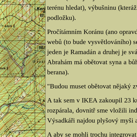
terénu hledat), výbušninu (kteráž
podložku).
Pročítámním Koránu (ano opravd
webů (to bude vysvětlováního) se
jeden je Ramadán a druhej je svá
Abrahám má obětovat syna a bůh
berana).
"Budou muset obětovat nějaký zv
A tak sem v IKEA zakoupil 23 ku
rozpárala, dovnitř sme vložili ind
Výsadkáři najdou plyšový myši a
A aby se mohli trochu integrovat