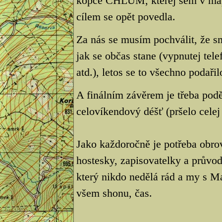
kopce CHLUM, kterej sem v mapě 
cílem se opět povedla.
Za nás se musím pochválit, že sm
jak se občas stane (vypnutej te
atd.), letos se to všechno podařil
A finálním závěrem je třeba podě
celovíkendový déšť (pršelo celej 
Jako každoročně je potřeba obro
hostesky, zapisovatelky a průvod
který nikdo nedělá rád a my s M
všem shonu, čas.