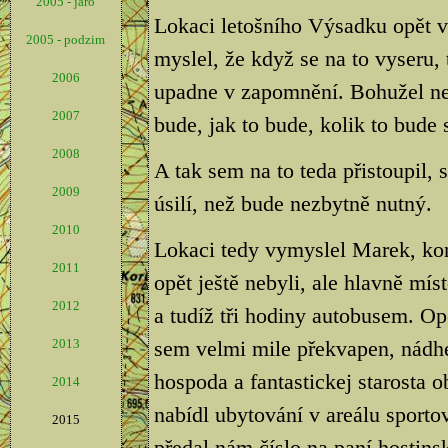
2005 - jaro
Lokaci letošního Výsadku opět v
2005 - podzim
myslel, že když se na to vyseru,
2006
upadne v zapomnění. Bohužel nesta
2007
bude, jak to bude, kolik to bude s
2008
A tak sem na to teda přistoupil,
2009
úsilí, než bude nezbytně nutný.
2010
Lokaci tedy vymyslel Marek, kon
2011
opět ještě nebyli, ale hlavně mí
2012
a tudíž tři hodiny autobusem. Op
2013
sem velmi mile překvapen, nádhe
hospoda a fantastickej starosta 
2014
nabídl ubytování v areálu sporto
2015
předal nám číslo na paní hostins