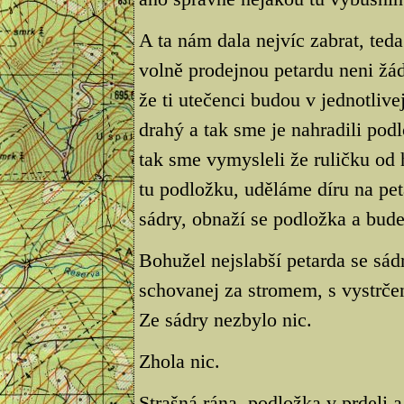
A ta nám dala nejvíc zabrat, ted
volně prodejnou petardu neni žád
že ti utečenci budou v jednotlive
drahý a tak sme je nahradili podl
tak sme vymysleli že ruličku od 
tu podložku, uděláme díru na pe
sádry, obnaží se podložka a bude
Bohužel nejslabší petarda se sád
schovanej za stromem, s vystrče
Ze sádry nezbylo nic.
Zhola nic.
Strašná rána, podložka v prdeli 