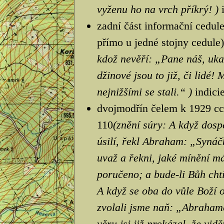
vyženu ho na vrch příkrý! )
zadní část informační cedule
přímo u jedné stojny cedule)
kdož nevěří: „Pane náš, uka
džinové jsou to již, či lidé!
nejnižšími se stali.“ )
indici
dvojmodřín čelem k 1929 cca
110
(znění súry: A když dosp
úsilí, řekl Abraham: „Synáč
uvaž a řekni, jaké mínění má
poručeno; a bude-li Bůh cht
A když se oba do vůle Boží o
zvolali jsme naň: „Abraham
věru jsi již prokázal, že vidě