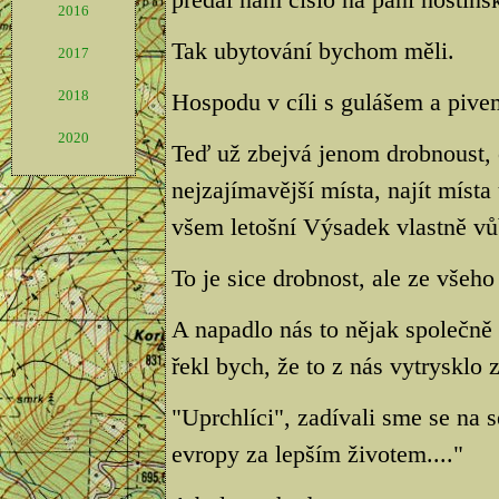
2016
Tak ubytování bychom měli.
2017
2018
Hospodu v cíli s gulášem a pive
2020
Teď už zbejvá jenom drobnoust, 
nejzajímavější místa, najít místa
všem letošní Výsadek vlastně vů
To je sice drobnost, ale ze všeho 
A napadlo nás to nějak společně s
řekl bych, že to z nás vytrysklo 
"Uprchlíci", zadívali sme se na 
evropy za lepším životem...."