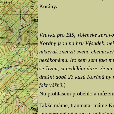
Korány.
Vsuvka pro BIS, Vojenské zpravoda
Korány jsou na hru Výsadek, nek
nikterak zneužít svého chemickéh
nezákonému. (to sem sem fakt mu
se živim, si nedělám iluze, že m
dnešní době 23 kusů Koránů by m
fakt vážně.)
Nu prohlášení proběhlo a může
Takže máme, traumata, máme Korá
ano správně nějakou tu výbušnin