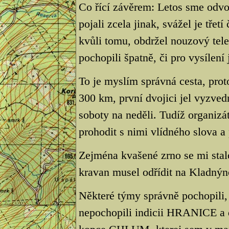
Co řící závěrem: Letos sme odvo
pojali zcela jinak, svážel je třet
kvůli tomu, obdržel nouzový telef
pochopili špatně, či pro vysílení 
To je myslím správná cesta, prot
300 km, první dvojici jel vyzved
soboty na neděli. Tudíž organiz
prohodit s nimi vlídného slova a
Zejména kvašené zrno se mi stal
kravan musel odřídit na Kladnýn
Některé týmy správně pochopili, 
nepochopili indicii HRANICE a d