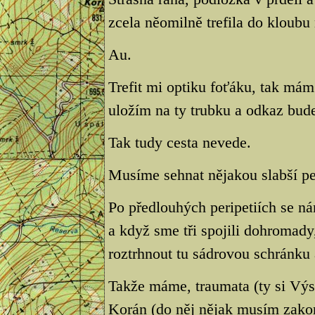
zcela něomilně trefila do kloubu
Au.
Trefit mi optiku foťáku, tak mám
uložím na ty trubku a odkaz bud
Tak tudy cesta nevede.
Musíme sehnat nějakou slabší pe
Po předlouhých peripetiích se ná
a když sme tři spojili dohromady,
roztrhnout tu sádrovou schránku 
Takže máme, traumata (ty si Výs
Korán (do něj nějak musím zakom