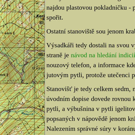
najdou plastovou pokladničku - p
spořit.
Ostatní stanoviště sou jenom kra
Výsadkáři tedy dostali na svou 
straně je
návod na hledání indici
nouzový telefon, a informace kde 
jutovým pytli, protože utečenci 
Stanovišť je tedy celkem sedm,
úvodním dopise dovede rovnou k
pytli, a výbušnina v pytli igelito
popsaných v nápovědě jenom krá
Nalezením správné súry v korán