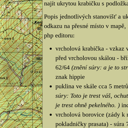
najít ukrytou krabičku s podložka
Popis jednotlivých stanovišť a uk
odkazu na přesné místo v mapě, 
php editoru:
vrcholová krabička - vzkaz v 
před vrcholovou skálou - bří
62/64
(znění súry: a je to st
znak hippie
puklina ve skále cca 5 metr
súry: Toto je trest váš, ochu
je trest ohně pekelného. )
ind
vrcholová borovice (zády k 
pokladničky prasata) - súra 