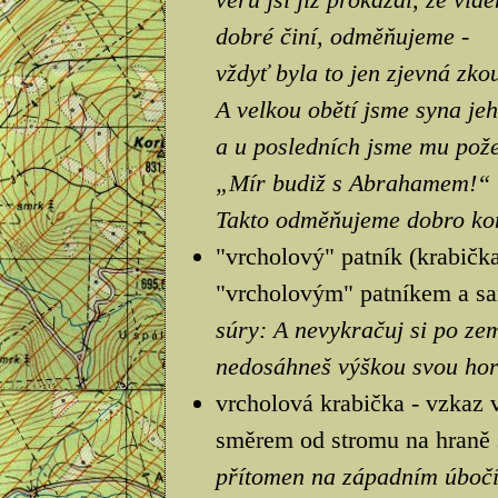
dobré činí, odměňujeme -
vždyť byla to jen zjevná zko
A velkou obětí jsme syna jeh
a u posledních jsme mu pože
„Mír budiž s Abrahamem!“
Takto odměňujeme dobro kon
"vrcholový" patník (krabička
"vrcholovým" patníkem a sa
súry: A nevykračuj si po zem
nedosáhneš výškou svou hor
vrcholová krabička - vzkaz 
směrem od stromu na hraně s
přítomen na západním úbočí 