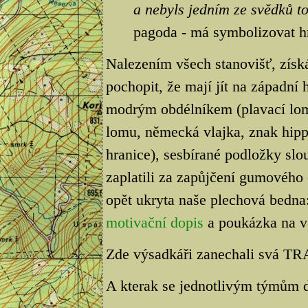
a nebyls jedním ze svědků t
pagoda - má symbolizovat h
Nalezením všech stanovišť, získ
pochopit, že mají jít na západní 
modrým obdélníkem (plavací lom)
lomu, německá vlajka, znak hip
hranice), sesbírané podložky slo
zaplatili za zapůjčení gumového
opět ukryta naše plechová bedna
motivační dopis
a poukázka na v
Zde výsadkáři zanechali svá TR
A kterak se jednotlivým týmům d