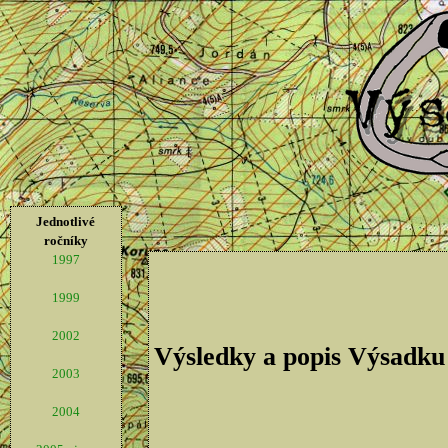
Jednotlivé
ročníky
1997
1999
2002
Výsledky a popis Výsadku
2003
2004