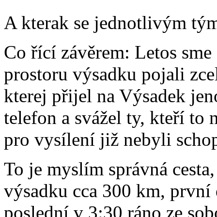
A kterak se jednotlivým tým
Co řící závěrem: Letos sme
prostoru výsadku pojali zcela
kterej přijel na Výsadek j
telefon a svážel ty, kteří to
pro vysílení již nebyli scho
To je myslím správná cesta, 
výsadku cca 300 km, první 
poslední v 3:30 ráno ze sob