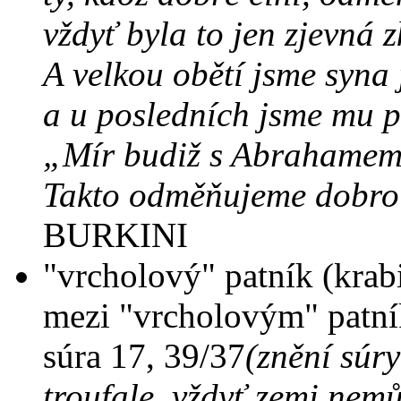
vždyť byla to jen zjevná 
A velkou obětí jsme syna 
a u posledních jsme mu p
„Mír budiž s Abrahame
Takto odměňujeme dobro 
BURKINI
"vrcholový" patník (krabi
mezi "vrcholovým" patn
súra 17, 39/37
(znění súry
troufale, vždyť zemi nem