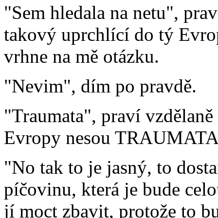
"Sem hledala na netu", praví
takový uprchlící do tý Evro
vrhne na mě otázku.
"Nevim", dím po pravdě.
"Traumata", praví vzdělaně I
Evropy nesou TRAUMATA
"No tak to je jasný, to dos
píčovinu, která je bude celo
jí moct zbavit, protože to b