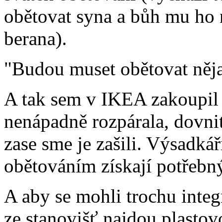
obětovat syna a bůh mu ho 
berana).
"Budou muset obětovat něja
A tak sem v IKEA zakoupil 
nenápadně rozpárala, dovnit
zase sme je zašili. Výsadká
obětováním získají potřebný
A aby se mohli trochu integ
ze stanovišť najdou plastov