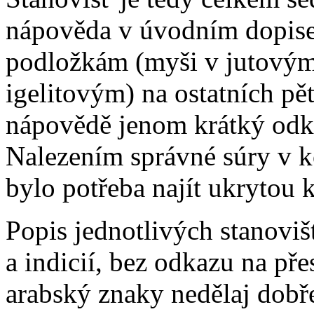
nápověda v úvodním dopise
podložkám (myši v jutovým 
igelitovým) na ostatních pě
nápovědě jenom krátký odk
Nalezením správné súry v 
bylo potřeba najít ukrytou 
Popis jednotlivých stanoviš
a indicií, bez odkazu na př
arabský znaky nedělaj dobře