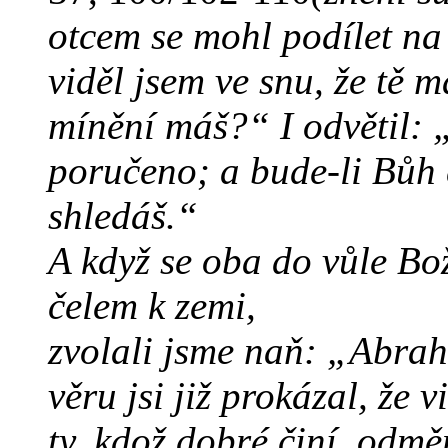
otcem se mohl podílet na
viděl jsem ve snu, že tě 
mínění máš?“ I odvětil: „
poručeno; a bude-li Bůh 
shledáš.“
A když se oba do vůle Bož
čelem k zemi,
zvolali jsme naň: „Abra
věru jsi již prokázal, že 
ty, kdož dobré činí, odm