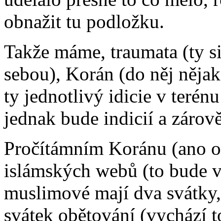
obnažit tu podložku.
Takže máme, traumata (ty s
sebou), Korán (do něj něj
ty jednotlivý idicie v terén
jednak bude indicií a zárov
Pročítámním Koránu (ano op
islámských webů (to bude vy
muslimové mají dva svátky,
svátek obětování (vychází t