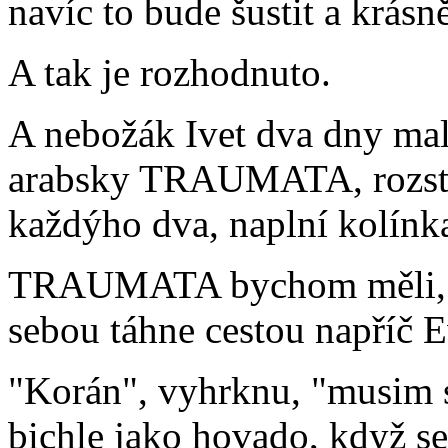
navíc to bude šustit a krásn
A tak je rozhodnuto.
A nebožák Ivet dva dny m
arabsky TRAUMATA, rozstříh
každýho dva, naplní kolínka
TRAUMATA bychom měli, co
sebou táhne cestou napříč E
"Korán", vyhrknu, "musim s
bichle jako hovado, když se