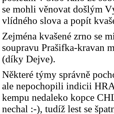
se mohli věnovat došlým V
vlídného slova a popít kvaš
Zejména kvašené zrno se mi 
soupravu Prašifka-kravan m
(díky Dejve).
Některé týmy správně pochop
ale nepochopili indicii HRA
kempu nedaleko kopce CHL
nechal :-), tudíž lest se šp