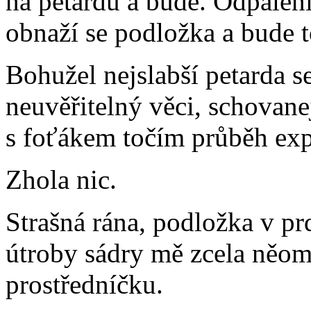
na petardu a bude. Odpálení
obnaží se podložka a bude t
Bohužel nejslabší petarda 
neuvěřitelný věci, schovane
s foťákem točím průběh exp
Zhola nic.
Strašná rána, podložka v pr
útroby sádry mě zcela něomi
prostředníčku.