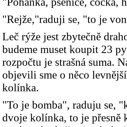
"Pohanka, pšenice, čočka, hr
"Rejže,"raduji se, "to je von
Leč rýže jest zbytečně drah
budeme muset koupit 23 py
rozpočtu je strašná suma. N
objevili sme o něco levněj
kolínka.
"To je bomba", raduju se, "
dvoje kolínka, to je přesně 