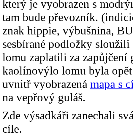
který je vyobrazen s modrý
tam bude převozník. (indic
znak hippie, výbušnina, BU
sesbírané podložky sloužili
lomu zaplatili za zapůjčen
kaolínovýlo lomu byla opět
uvnitř vyobrazená
mapa s c
na vepřový guláš.
Zde výsadkáři zanechali 
cíle.