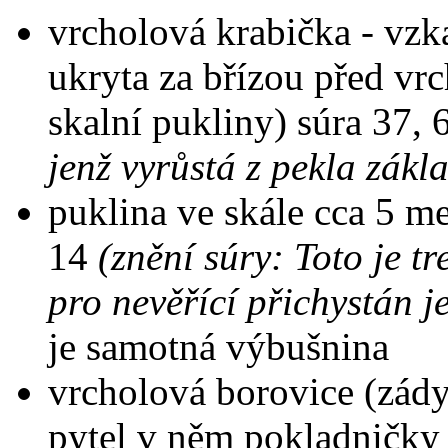
vrcholová krabička - vzka
ukryta za břízou před vrc
skalní pukliny) súra 37,
jenž vyrůstá z pekla zákla
puklina ve skále cca 5 me
14
(znění súry: Toto je tr
pro nevěřící přichystán j
je samotná výbušnina
vrcholová borovice (zády
pytel v něm pokladničky 