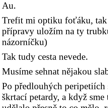
Au.
Trefit mi optiku foťáku, ta
přípravy uložím na ty trubk
názorníčku)
Tak tudy cesta nevede.
Musíme sehnat nějakou slab
Po předlouhých peripetiích 
škrtací petardy, a když sme 
udělalo přesně to co mělo, 