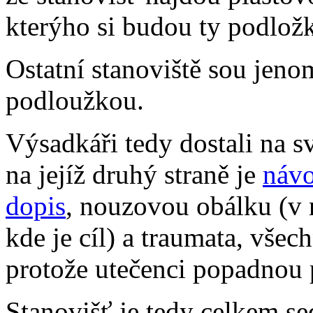
kterýho si budou ty podložk
Ostatní stanoviště sou jenom
podloužkou.
Výsadkáři tedy dostali na 
na jejíž druhý straně je
návo
dopis
, nouzovou obálku (v 
kde je cíl) a traumata, všec
protože utečenci popadnou p
Stanovišť je tedy celkem s