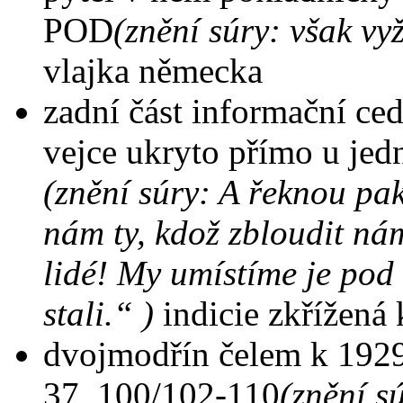
POD
(znění súry: však vy
vlajka německa
zadní část informační ced
vejce ukryto přímo u jedn
(znění súry: A řeknou pak
nám ty, kdož zbloudit nám 
lidé! My umístíme je pod 
stali.“ )
indicie zkřížená 
dvojmodřín čelem k 1929 
37, 100/102-110
(znění s