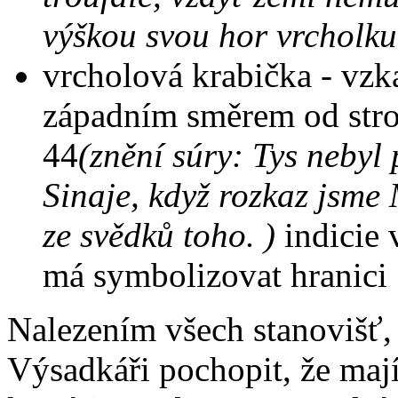
výškou svou hor vrcholku
vrcholová krabička - vzk
západním směrem od strom
44
(znění súry: Tys neby
Sinaje, když rozkaz jsme 
ze svědků toho. )
indicie
má symbolizovat hranici
Nalezením všech stanovišť, 
Výsadkáři pochopit, že mají