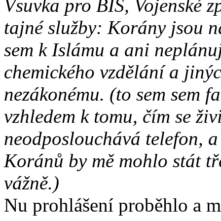
Vsuvka pro BIS, Vojenské zp
tajné služby: Korány jsou 
sem k Islámu a ani neplánuj
chemického vzdělání a jiný
nezákonému. (to sem sem fa
vzhledem k tomu, čím se živ
neodposlouchává telefon, a
Koránů by mě mohlo stát tře
vážně.)
Nu prohlášení proběhlo a 