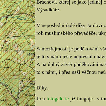
Bráchovi, kterej se jako jedinej
Výsadkáře.
V neposlední řadě díky Jardovi
roli muslimského převaděče, ukr
Samozřejmostí je poděkování vš
je to s námi ještě nepřestalo bavi
A na úplný závěr poděkování na
to s námi, i přes naší věčnou neú
Díky.
Jo a
fotogalerie
již funguje i v t