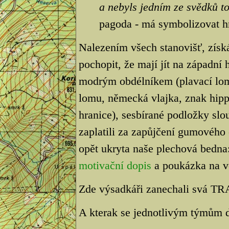
a nebyls jedním ze svědků t
pagoda - má symbolizovat h
Nalezením všech stanovišť, získ
pochopit, že mají jít na západní 
modrým obdélníkem (plavací lom)
lomu, německá vlajka, znak hip
hranice), sesbírané podložky slo
zaplatili za zapůjčení gumového
opět ukryta naše plechová bedna
motivační dopis
a poukázka na v
Zde výsadkáři zanechali svá TR
A kterak se jednotlivým týmům d