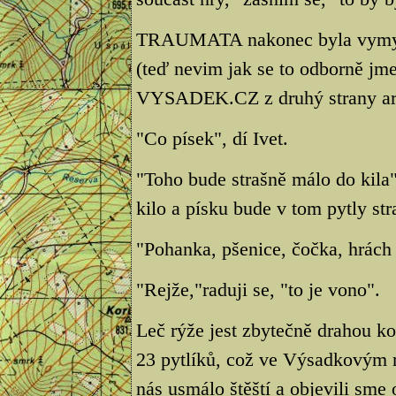
TRAUMATA nakonec byla vymyšle
(teď nevim jak se to odborně jme
VYSADEK.CZ z druhý strany a
"Co písek", dí Ivet.
"Toho bude strašně málo do kila"
kilo a písku bude v tom pytly st
"Pohanka, pšenice, čočka, hrách r
"Rejže,"raduji se, "to je vono".
Leč rýže jest zbytečně drahou k
23 pytlíků, což ve Výsadkovým r
nás usmálo štěští a objevili sme