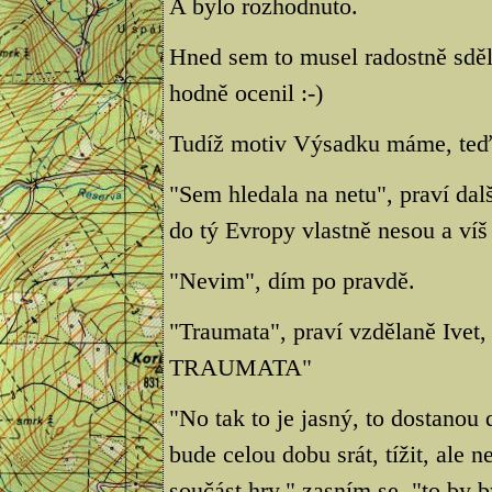
A bylo rozhodnuto.
Hned sem to musel radostně sděl
hodně ocenil :-)
Tudíž motiv Výsadku máme, teď 
"Sem hledala na netu", praví dalš
do tý Evropy vlastně nesou a víš
"Nevim", dím po pravdě.
"Traumata", praví vzdělaně Ivet,
TRAUMATA"
"No tak to je jasný, to dostanou 
bude celou dobu srát, tížit, ale 
součást hry," zasním se, "to by b