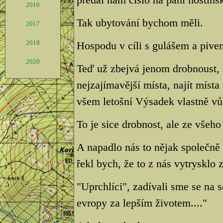
2016
Tak ubytování bychom měli.
2017
2018
Hospodu v cíli s gulášem a pive
2020
Teď už zbejvá jenom drobnoust, 
nejzajímavější místa, najít místa
všem letošní Výsadek vlastně vů
To je sice drobnost, ale ze všeho 
A napadlo nás to nějak společně s
řekl bych, že to z nás vytrysklo 
"Uprchlíci", zadívali sme se na 
evropy za lepším životem...."