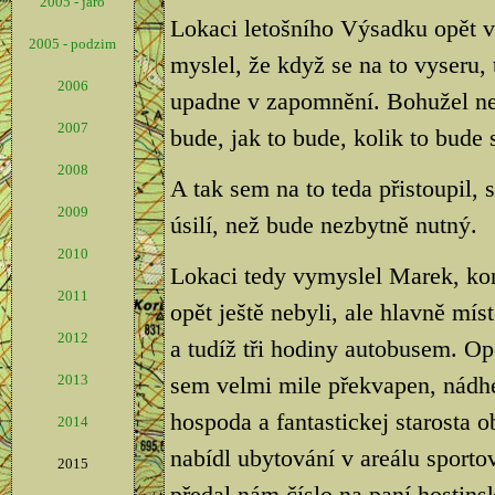
2005 - jaro
Lokaci letošního Výsadku opět v
2005 - podzim
myslel, že když se na to vyseru,
2006
upadne v zapomnění. Bohužel nesta
2007
bude, jak to bude, kolik to bude s
2008
A tak sem na to teda přistoupil,
2009
úsilí, než bude nezbytně nutný.
2010
Lokaci tedy vymyslel Marek, kon
2011
opět ještě nebyli, ale hlavně mí
2012
a tudíž tři hodiny autobusem. Op
2013
sem velmi mile překvapen, nádhe
hospoda a fantastickej starosta 
2014
nabídl ubytování v areálu sporto
2015
předal nám číslo na paní hostins