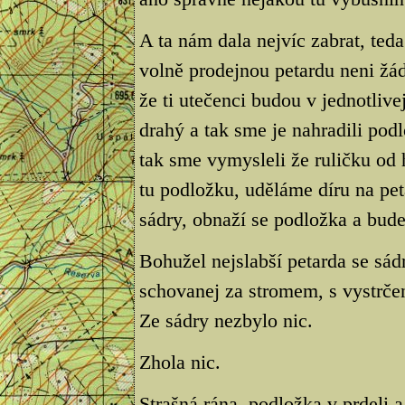
A ta nám dala nejvíc zabrat, ted
volně prodejnou petardu neni žád
že ti utečenci budou v jednotlive
drahý a tak sme je nahradili podl
tak sme vymysleli že ruličku od 
tu podložku, uděláme díru na pe
sádry, obnaží se podložka a bude
Bohužel nejslabší petarda se sád
schovanej za stromem, s vystrče
Ze sádry nezbylo nic.
Zhola nic.
Strašná rána, podložka v prdeli 