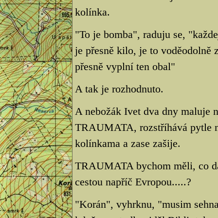
kolínka.
"To je bomba", raduju se, "každe
je přesně kilo, je to voděodolně 
přesně vyplní ten obal"
A tak je rozhodnuto.
A nebožák Ivet dva dny maluje
TRAUMATA, rozstříhává pytle na 
kolínkama a zase zašije.
TRAUMATA bychom měli, co dalš
cestou napříč Evropou.....?
"Korán", vyhrknu, "musim sehnat