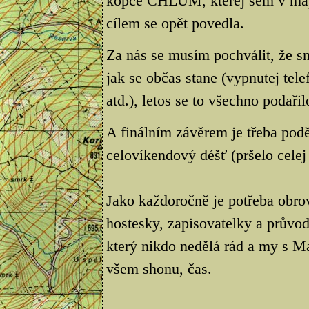
kopce CHLUM, kterej sem v mapě 
cílem se opět povedla.
Za nás se musím pochválit, že sm
jak se občas stane (vypnutej te
atd.), letos se to všechno podařil
A finálním závěrem je třeba podě
celovíkendový déšť (pršelo celej 
Jako každoročně je potřeba obro
hostesky, zapisovatelky a průvod
který nikdo nedělá rád a my s M
všem shonu, čas.