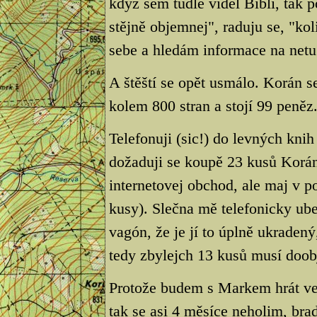
když sem tudle viděl Bibli, tak 
stějně objemnej", raduju se, "ko
sebe a hledám informace na netu
A štěští se opět usmálo. Korán 
kolem 800 stran a stojí 99 peněz
Telefonuji (sic!) do levných kni
dožaduji se koupě 23 kusů Korán
internetovej obchod, ale maj v 
kusy). Slečna mě telefonicky ub
vagón, že je jí to úplně ukraden
tedy zbylejch 13 kusů musí doob
Protože budem s Markem hrát v
tak se asi 4 měsíce neholim, b