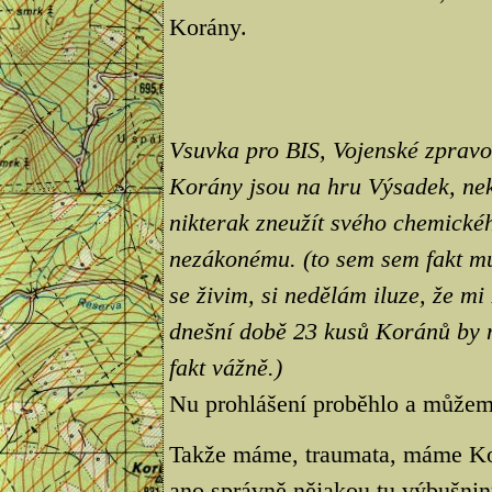
Korány.
Vsuvka pro BIS, Vojenské zpravoda
Korány jsou na hru Výsadek, nek
nikterak zneužít svého chemickéh
nezákonému. (to sem sem fakt mu
se živim, si nedělám iluze, že m
dnešní době 23 kusů Koránů by m
fakt vážně.)
Nu prohlášení proběhlo a může
Takže máme, traumata, máme Korá
ano správně nějakou tu výbušnin