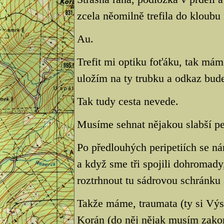
zcela něomilně trefila do kloubu
Au.
Trefit mi optiku foťáku, tak mám
uložím na ty trubku a odkaz bud
Tak tudy cesta nevede.
Musíme sehnat nějakou slabší pe
Po předlouhých peripetiích se ná
a když sme tři spojili dohromady,
roztrhnout tu sádrovou schránku 
Takže máme, traumata (ty si Výs
Korán (do něj nějak musím zakom