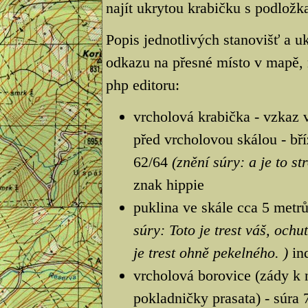
najít ukrytou krabičku s podložka
Popis jednotlivých stanovišť a uk
odkazu na přesné místo v mapě, 
php editoru:
vrcholová krabička - vzkaz v 
před vrcholovou skálou - bří
62/64
(znění súry: a je to st
znak hippie
puklina ve skále cca 5 metr
súry: Toto je trest váš, ochu
je trest ohně pekelného. )
ind
vrcholová borovice (zády k 
pokladničky prasata) - súra 