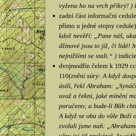
vyženu ho na vrch příkrý! )
zadní část informační cedule
přímo u jedné stojny cedule)
kdož nevěří: „Pane náš, uka
džinové jsou to již, či lidé!
nejnižšími se stali.“ )
indici
dvojmodřín čelem k 1929 cca
110
(znění súry: A když dosp
úsilí, řekl Abraham: „Synáč
uvaž a řekni, jaké mínění má
poručeno; a bude-li Bůh cht
A když se oba do vůle Boží o
zvolali jsme naň: „Abraham
věru jsi již prokázal, že vidě