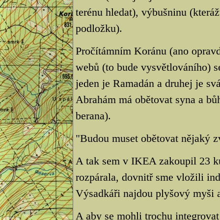
terénu hledat), výbušninu (kteráž
podložku).
Pročítámním Koránu (ano opravd
webů (to bude vysvětlováního) se
jeden je Ramadán a druhej je svá
Abrahám má obětovat syna a bůh
berana).
"Budou muset obětovat nějaký zv
A tak sem v IKEA zakoupil 23 ku
rozpárala, dovnitř sme vložili ind
Výsadkáři najdou plyšový myši a
A aby se mohli trochu integrovat