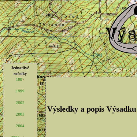
Jednotlivé
ročníky
1997
1999
2002
Výsledky a popis Výsadku
2003
2004