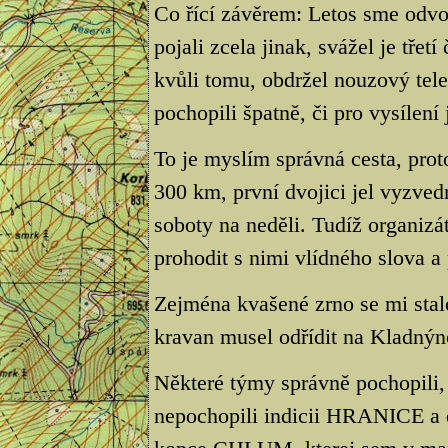
Co řící závěrem: Letos sme odvo
pojali zcela jinak, svážel je třet
kvůli tomu, obdržel nouzový telef
pochopili špatně, či pro vysílení 
To je myslím správná cesta, prot
300 km, první dvojici jel vyzved
soboty na neděli. Tudíž organiz
prohodit s nimi vlídného slova a
Zejména kvašené zrno se mi stal
kravan musel odřídit na Kladnýn
Některé týmy správně pochopili, 
nepochopili indicii HRANICE a d