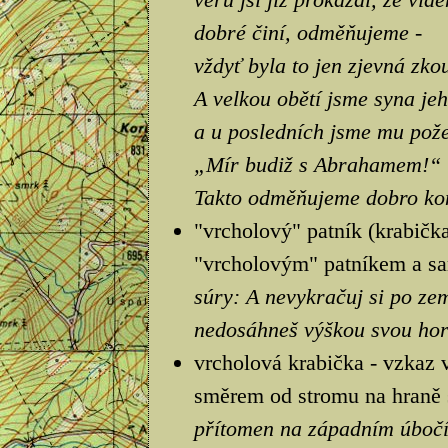
dobré činí, odměňujeme -
vždyť byla to jen zjevná zko
A velkou obětí jsme syna jeh
a u posledních jsme mu pože
„Mír budiž s Abrahamem!“
Takto odměňujeme dobro kon
"vrcholový" patník (krabička
"vrcholovým" patníkem a sa
súry: A nevykračuj si po zem
nedosáhneš výškou svou hor
vrcholová krabička - vzkaz 
směrem od stromu na hraně s
přítomen na západním úbočí 