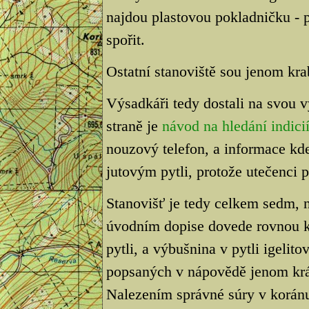
najdou plastovou pokladničku - p
spořit.
Ostatní stanoviště sou jenom kra
Výsadkáři tedy dostali na svou 
straně je
návod na hledání indici
nouzový telefon, a informace kde 
jutovým pytli, protože utečenci 
Stanovišť je tedy celkem sedm,
úvodním dopise dovede rovnou k
pytli, a výbušnina v pytli igelito
popsaných v nápovědě jenom krá
Nalezením správné súry v korán