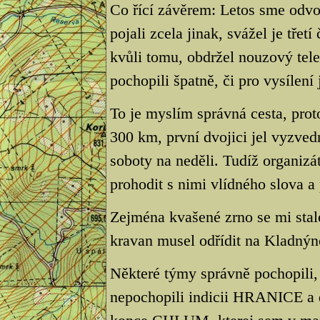
Co řící závěrem: Letos sme odvo
pojali zcela jinak, svážel je třet
kvůli tomu, obdržel nouzový telef
pochopili špatně, či pro vysílení 
To je myslím správná cesta, prot
300 km, první dvojici jel vyzved
soboty na neděli. Tudíž organiz
prohodit s nimi vlídného slova a
Zejména kvašené zrno se mi stal
kravan musel odřídit na Kladnýn
Některé týmy správně pochopili, 
nepochopili indicii HRANICE a d