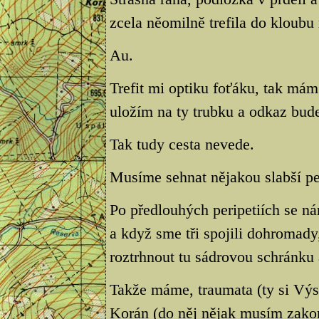
zcela něomilně trefila do kloubu
Au.
Trefit mi optiku foťáku, tak mám
uložím na ty trubku a odkaz bud
Tak tudy cesta nevede.
Musíme sehnat nějakou slabší pe
Po předlouhých peripetiích se ná
a když sme tři spojili dohromady,
roztrhnout tu sádrovou schránku 
Takže máme, traumata (ty si Výs
Korán (do něj nějak musím zakom