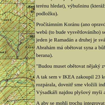
terénu hledat), výbušninu (kteráž
podložku).
Pročítámním Koránu (ano opravd
webů (to bude vysvětlováního) se
jeden je Ramadán a druhej je svá
Abrahám má obětovat syna a bůh
berana).
"Budou muset obětovat nějaký zv
A tak sem v IKEA zakoupil 23 ku
rozpárala, dovnitř sme vložili ind
Výsadkáři najdou plyšový myši a
A aby se mohli trochu integrovat