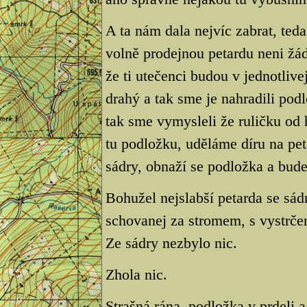
A ta nám dala nejvíc zabrat, ted
volně prodejnou petardu neni žád
že ti utečenci budou v jednotlive
drahý a tak sme je nahradili podl
tak sme vymysleli že ruličku od 
tu podložku, uděláme díru na pe
sádry, obnaží se podložka a bude
Bohužel nejslabší petarda se sád
schovanej za stromem, s vystrče
Ze sádry nezbylo nic.
Zhola nic.
Strašná rána, podložka v prdeli 