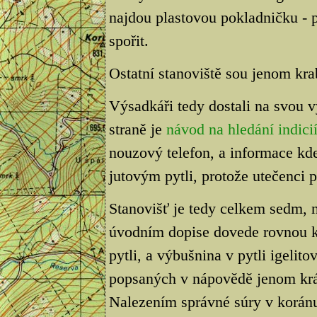
najdou plastovou pokladničku - p
spořit.
Ostatní stanoviště sou jenom kra
Výsadkáři tedy dostali na svou 
straně je
návod na hledání indici
nouzový telefon, a informace kde 
jutovým pytli, protože utečenci 
Stanovišť je tedy celkem sedm,
úvodním dopise dovede rovnou k
pytli, a výbušnina v pytli igelito
popsaných v nápovědě jenom krá
Nalezením správné súry v korán