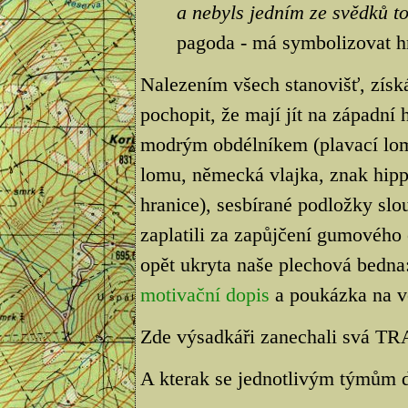
a nebyls jedním ze svědků t
pagoda - má symbolizovat h
Nalezením všech stanovišť, získ
pochopit, že mají jít na západní 
modrým obdélníkem (plavací lom)
lomu, německá vlajka, znak hip
hranice), sesbírané podložky slo
zaplatili za zapůjčení gumového
opět ukryta naše plechová bedna
motivační dopis
a poukázka na v
Zde výsadkáři zanechali svá TR
A kterak se jednotlivým týmům d