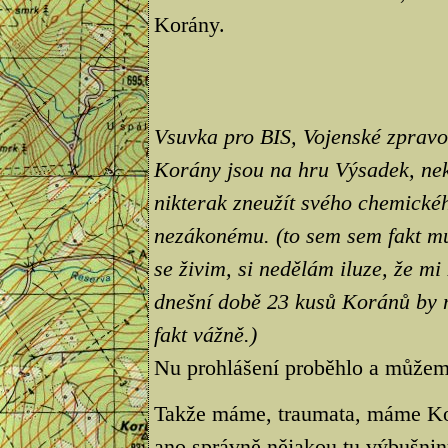
Korány.
Vsuvka pro BIS, Vojenské zpravoda
Korány jsou na hru Výsadek, nek
nikterak zneužít svého chemickéh
nezákonému. (to sem sem fakt mu
se živim, si nedělám iluze, že m
dnešní době 23 kusů Koránů by m
fakt vážně.)
Nu prohlášení proběhlo a může
Takže máme, traumata, máme Korá
ano správně nějakou tu výbušnin