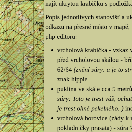
najít ukrytou krabičku s podložka
Popis jednotlivých stanovišť a uk
odkazu na přesné místo v mapě, 
php editoru:
vrcholová krabička - vzkaz v 
před vrcholovou skálou - bří
62/64
(znění súry: a je to st
znak hippie
puklina ve skále cca 5 metr
súry: Toto je trest váš, ochu
je trest ohně pekelného. )
ind
vrcholová borovice (zády k 
pokladničky prasata) - súra 