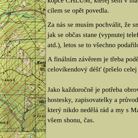
kopce CHLUM, kterej sem v mapě 
cílem se opět povedla.
Za nás se musím pochválit, že sm
jak se občas stane (vypnutej te
atd.), letos se to všechno podařil
A finálním závěrem je třeba podě
celovíkendový déšť (pršelo celej 
Jako každoročně je potřeba obro
hostesky, zapisovatelky a průvod
který nikdo nedělá rád a my s M
všem shonu, čas.