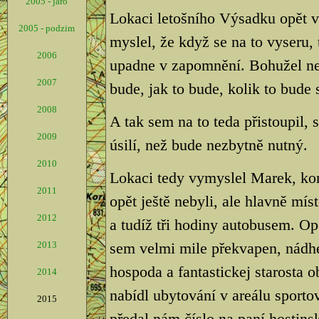
2005 - jaro
Lokaci letošního Výsadku opět v
2005 - podzim
myslel, že když se na to vyseru,
2006
upadne v zapomnění. Bohužel nesta
2007
bude, jak to bude, kolik to bude s
2008
A tak sem na to teda přistoupil,
2009
úsilí, než bude nezbytně nutný.
2010
Lokaci tedy vymyslel Marek, kon
2011
opět ještě nebyli, ale hlavně mí
2012
a tudíž tři hodiny autobusem. Op
2013
sem velmi mile překvapen, nádhe
hospoda a fantastickej starosta 
2014
nabídl ubytování v areálu sporto
2015
předal nám číslo na paní hostins