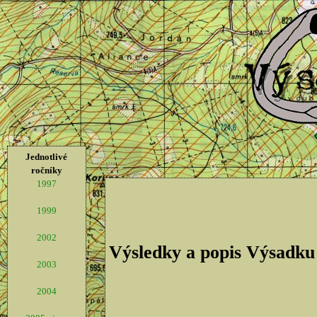
Jednotlivé
ročníky
1997
1999
2002
Výsledky a popis Výsadku
2003
2004