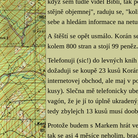
když sem tudle viděl Bibli, tak 
stějně objemnej", raduju se, "ko
sebe a hledám informace na netu
A štěští se opět usmálo. Korán 
kolem 800 stran a stojí 99 peněz
Telefonuji (sic!) do levných kni
dožaduji se koupě 23 kusů Korán
internetovej obchod, ale maj v 
kusy). Slečna mě telefonicky ub
vagón, že je jí to úplně ukraden
tedy zbylejch 13 kusů musí doob
Protože budem s Markem hrát v
tak se asi 4 měsíce neholim, b