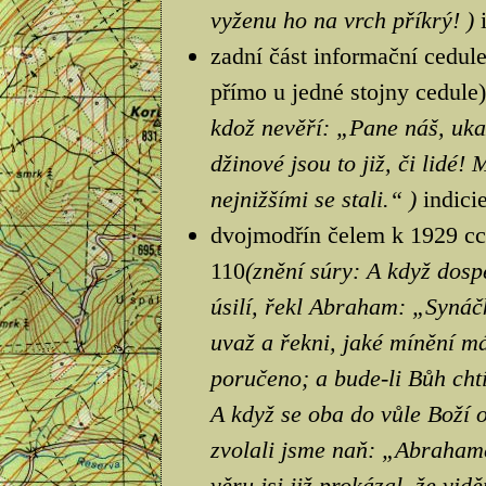
vyženu ho na vrch příkrý! )
zadní část informační cedule
přímo u jedné stojny cedule)
kdož nevěří: „Pane náš, uka
džinové jsou to již, či lidé!
nejnižšími se stali.“ )
indici
dvojmodřín čelem k 1929 cca
110
(znění súry: A když dosp
úsilí, řekl Abraham: „Synáč
uvaž a řekni, jaké mínění má
poručeno; a bude-li Bůh cht
A když se oba do vůle Boží o
zvolali jsme naň: „Abraham
věru jsi již prokázal, že vidě