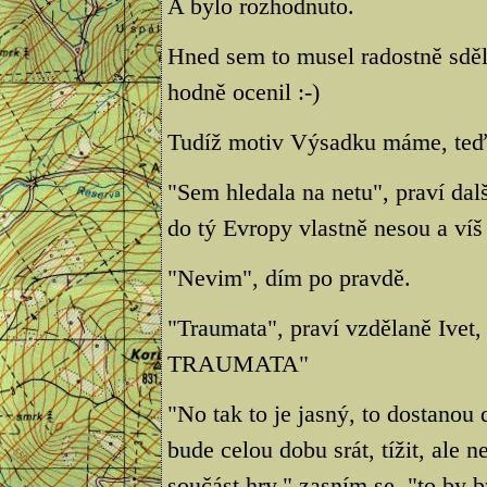
A bylo rozhodnuto.
Hned sem to musel radostně sděl
hodně ocenil :-)
Tudíž motiv Výsadku máme, teď 
"Sem hledala na netu", praví dalš
do tý Evropy vlastně nesou a víš
"Nevim", dím po pravdě.
"Traumata", praví vzdělaně Ivet,
TRAUMATA"
"No tak to je jasný, to dostanou 
bude celou dobu srát, tížit, ale 
součást hry," zasním se, "to by b