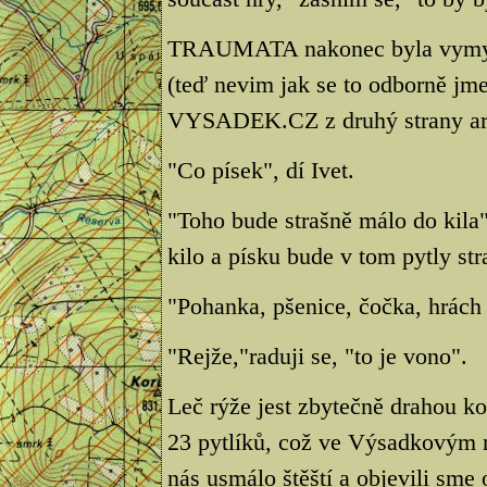
TRAUMATA nakonec byla vymyšle
(teď nevim jak se to odborně jme
VYSADEK.CZ z druhý strany a
"Co písek", dí Ivet.
"Toho bude strašně málo do kila"
kilo a písku bude v tom pytly st
"Pohanka, pšenice, čočka, hrách r
"Rejže,"raduji se, "to je vono".
Leč rýže jest zbytečně drahou k
23 pytlíků, což ve Výsadkovým r
nás usmálo štěští a objevili sme