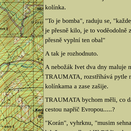
kolínka.
"To je bomba", raduju se, "každe
je přesně kilo, je to voděodolně 
přesně vyplní ten obal"
A tak je rozhodnuto.
A nebožák Ivet dva dny maluje
TRAUMATA, rozstříhává pytle na 
kolínkama a zase zašije.
TRAUMATA bychom měli, co dalš
cestou napříč Evropou.....?
"Korán", vyhrknu, "musim sehnat