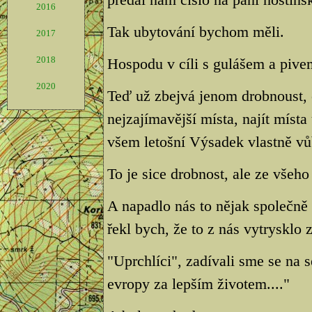
2016
Tak ubytování bychom měli.
2017
2018
Hospodu v cíli s gulášem a pive
2020
Teď už zbejvá jenom drobnoust, 
nejzajímavější místa, najít místa
všem letošní Výsadek vlastně vů
To je sice drobnost, ale ze všeho 
A napadlo nás to nějak společně s
řekl bych, že to z nás vytrysklo 
"Uprchlíci", zadívali sme se na 
evropy za lepším životem...."