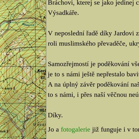
Bráchovi, kterej se jako jedinej
Výsadkáře.
V neposlední řadě díky Jardovi
roli muslimského převaděče, ukr
Samozřejmostí je poděkování vš
je to s námi ještě nepřestalo bavi
A na úplný závěr poděkování na
to s námi, i přes naší věčnou neú
Díky.
Jo a
fotogalerie
již funguje i v t