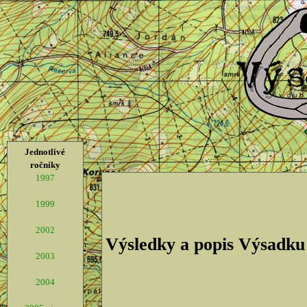
Jednotlivé
ročníky
1997
1999
2002
Výsledky a popis Výsadku
2003
2004