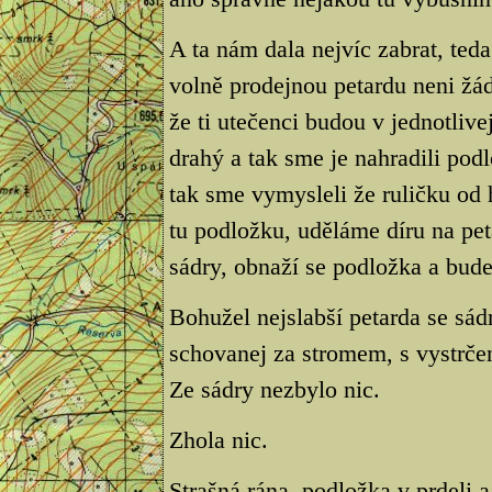
A ta nám dala nejvíc zabrat, ted
volně prodejnou petardu neni žád
že ti utečenci budou v jednotlive
drahý a tak sme je nahradili podl
tak sme vymysleli že ruličku od 
tu podložku, uděláme díru na pe
sádry, obnaží se podložka a bude
Bohužel nejslabší petarda se sád
schovanej za stromem, s vystrče
Ze sádry nezbylo nic.
Zhola nic.
Strašná rána, podložka v prdeli 