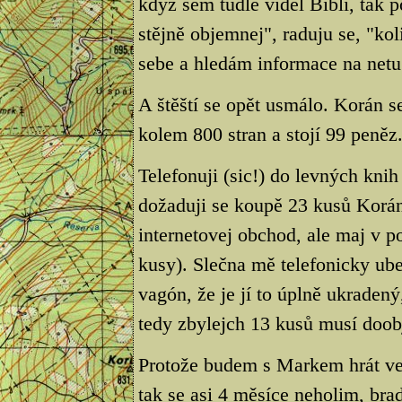
když sem tudle viděl Bibli, tak 
stějně objemnej", raduju se, "ko
sebe a hledám informace na netu
A štěští se opět usmálo. Korán 
kolem 800 stran a stojí 99 peněz
Telefonuji (sic!) do levných kni
dožaduji se koupě 23 kusů Korán
internetovej obchod, ale maj v 
kusy). Slečna mě telefonicky ub
vagón, že je jí to úplně ukraden
tedy zbylejch 13 kusů musí doob
Protože budem s Markem hrát v
tak se asi 4 měsíce neholim, b