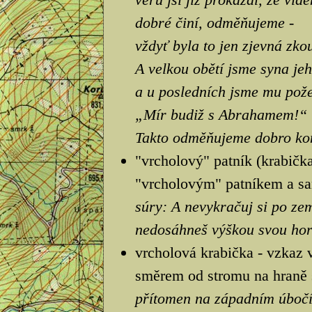
dobré činí, odměňujeme -
vždyť byla to jen zjevná zko
A velkou obětí jsme syna jeh
a u posledních jsme mu pože
„Mír budiž s Abrahamem!“
Takto odměňujeme dobro kon
"vrcholový" patník (krabička
"vrcholovým" patníkem a sa
súry: A nevykračuj si po zem
nedosáhneš výškou svou hor
vrcholová krabička - vzkaz 
směrem od stromu na hraně s
přítomen na západním úbočí 