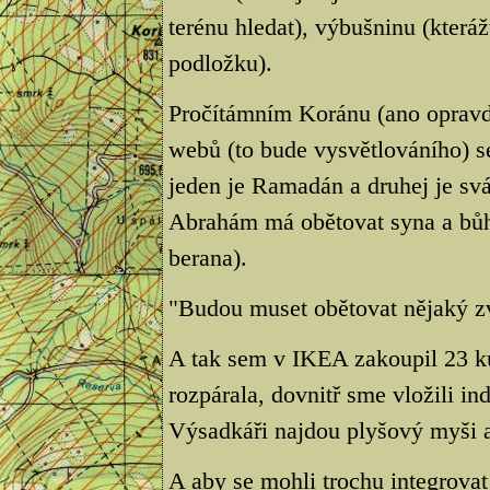
terénu hledat), výbušninu (kteráž
podložku).
Pročítámním Koránu (ano opravd
webů (to bude vysvětlováního) se
jeden je Ramadán a druhej je svá
Abrahám má obětovat syna a bůh
berana).
"Budou muset obětovat nějaký zv
A tak sem v IKEA zakoupil 23 ku
rozpárala, dovnitř sme vložili ind
Výsadkáři najdou plyšový myši a
A aby se mohli trochu integrovat