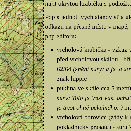
najít ukrytou krabičku s podložka
Popis jednotlivých stanovišť a uk
odkazu na přesné místo v mapě, 
php editoru:
vrcholová krabička - vzkaz v 
před vrcholovou skálou - bří
62/64
(znění súry: a je to st
znak hippie
puklina ve skále cca 5 metr
súry: Toto je trest váš, ochu
je trest ohně pekelného. )
ind
vrcholová borovice (zády k 
pokladničky prasata) - súra 