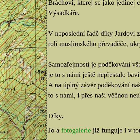
Bráchovi, kterej se jako jedinej
Výsadkáře.
V neposlední řadě díky Jardovi
roli muslimského převaděče, ukr
Samozřejmostí je poděkování vš
je to s námi ještě nepřestalo bavi
A na úplný závěr poděkování na
to s námi, i přes naší věčnou neú
Díky.
Jo a
fotogalerie
již funguje i v t