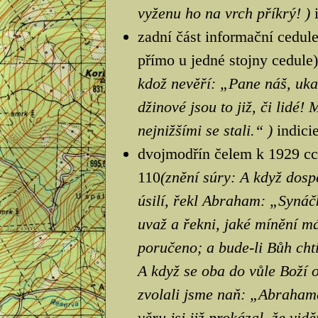
vyženu ho na vrch příkrý! )
zadní část informační cedule
přímo u jedné stojny cedule)
kdož nevěří: „Pane náš, uka
džinové jsou to již, či lidé!
nejnižšími se stali.“ )
indici
dvojmodřín čelem k 1929 cca
110
(znění súry: A když dosp
úsilí, řekl Abraham: „Synáč
uvaž a řekni, jaké mínění má
poručeno; a bude-li Bůh cht
A když se oba do vůle Boží o
zvolali jsme naň: „Abraham
věru jsi již prokázal, že vidě