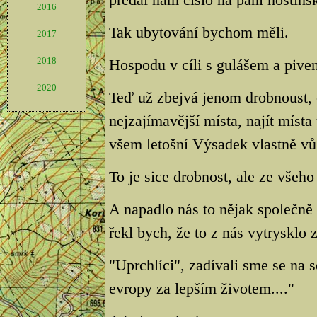
2016
Tak ubytování bychom měli.
2017
2018
Hospodu v cíli s gulášem a pive
2020
Teď už zbejvá jenom drobnoust, 
nejzajímavější místa, najít místa
všem letošní Výsadek vlastně vů
To je sice drobnost, ale ze všeho 
A napadlo nás to nějak společně s
řekl bych, že to z nás vytrysklo 
"Uprchlíci", zadívali sme se na 
evropy za lepším životem...."