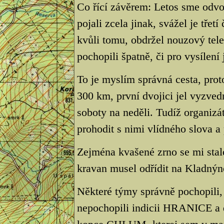
Co řící závěrem: Letos sme odvo
pojali zcela jinak, svážel je třet
kvůli tomu, obdržel nouzový telef
pochopili špatně, či pro vysílení 
To je myslím správná cesta, prot
300 km, první dvojici jel vyzved
soboty na neděli. Tudíž organiz
prohodit s nimi vlídného slova a
Zejména kvašené zrno se mi stal
kravan musel odřídit na Kladnýn
Některé týmy správně pochopili, 
nepochopili indicii HRANICE a d