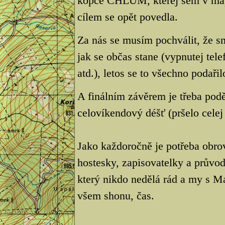
kopce CHLUM, kterej sem v mapě 
cílem se opět povedla.
Za nás se musím pochválit, že sm
jak se občas stane (vypnutej te
atd.), letos se to všechno podařil
A finálním závěrem je třeba podě
celovíkendový déšť (pršelo celej 
Jako každoročně je potřeba obro
hostesky, zapisovatelky a průvod
který nikdo nedělá rád a my s M
všem shonu, čas.