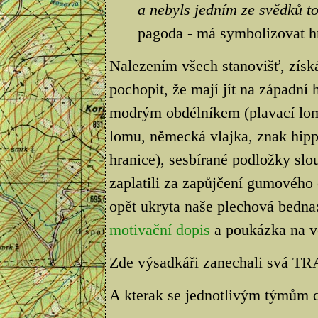
a nebyls jedním ze svědků t
pagoda - má symbolizovat h
Nalezením všech stanovišť, získ
pochopit, že mají jít na západní 
modrým obdélníkem (plavací lom)
lomu, německá vlajka, znak hip
hranice), sesbírané podložky slo
zaplatili za zapůjčení gumového
opět ukryta naše plechová bedna
motivační dopis
a poukázka na v
Zde výsadkáři zanechali svá TR
A kterak se jednotlivým týmům d