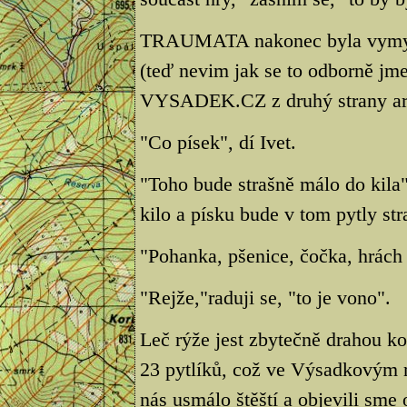
TRAUMATA nakonec byla vymyšle
(teď nevim jak se to odborně jme
VYSADEK.CZ z druhý strany a
"Co písek", dí Ivet.
"Toho bude strašně málo do kila"
kilo a písku bude v tom pytly st
"Pohanka, pšenice, čočka, hrách r
"Rejže,"raduji se, "to je vono".
Leč rýže jest zbytečně drahou k
23 pytlíků, což ve Výsadkovým r
nás usmálo štěští a objevili sme