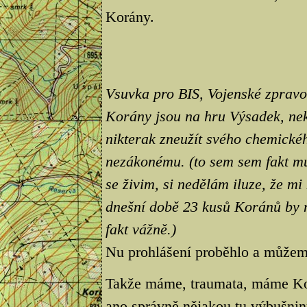
Korány.
Vsuvka pro BIS, Vojenské zpravoda
Korány jsou na hru Výsadek, nek
nikterak zneužít svého chemickéh
nezákonému. (to sem sem fakt mu
se živim, si nedělám iluze, že m
dnešní době 23 kusů Koránů by m
fakt vážně.)
Nu prohlášení proběhlo a může
Takže máme, traumata, máme Korá
ano správně nějakou tu výbušnin