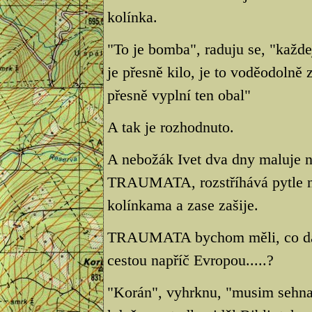
kolínka.
"To je bomba", raduju se, "každe
je přesně kilo, je to voděodolně 
přesně vyplní ten obal"
A tak je rozhodnuto.
A nebožák Ivet dva dny maluje
TRAUMATA, rozstříhává pytle na 
kolínkama a zase zašije.
TRAUMATA bychom měli, co dalš
cestou napříč Evropou.....?
"Korán", vyhrknu, "musim sehnat