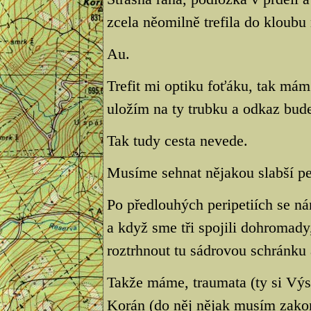
zcela něomilně trefila do kloubu
Au.
Trefit mi optiku foťáku, tak mám
uložím na ty trubku a odkaz bud
Tak tudy cesta nevede.
Musíme sehnat nějakou slabší pe
Po předlouhých peripetiích se ná
a když sme tři spojili dohromady,
roztrhnout tu sádrovou schránku 
Takže máme, traumata (ty si Výs
Korán (do něj nějak musím zakom