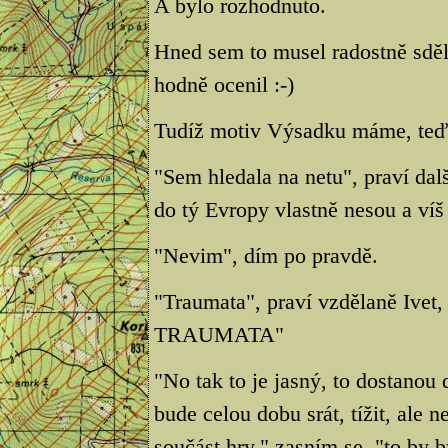
A bylo rozhodnuto.
Hned sem to musel radostně sděl
hodně ocenil :-)
Tudíž motiv Výsadku máme, teď 
"Sem hledala na netu", praví dalš
do tý Evropy vlastně nesou a víš
"Nevim", dím po pravdě.
"Traumata", praví vzdělaně Ivet,
TRAUMATA"
"No tak to je jasný, to dostanou 
bude celou dobu srát, tížit, ale 
součást hry," zasním se, "to by b