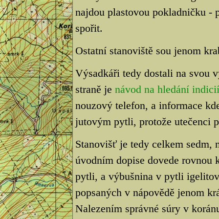
najdou plastovou pokladničku - p
spořit.
Ostatní stanoviště sou jenom kra
Výsadkáři tedy dostali na svou 
straně je
návod na hledání indici
nouzový telefon, a informace kde 
jutovým pytli, protože utečenci 
Stanovišť je tedy celkem sedm,
úvodním dopise dovede rovnou k
pytli, a výbušnina v pytli igelito
popsaných v nápovědě jenom krá
Nalezením správné súry v korán