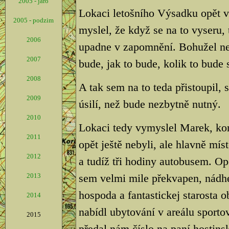
2005 - jaro
Lokaci letošního Výsadku opět v
2005 - podzim
myslel, že když se na to vyseru,
2006
upadne v zapomnění. Bohužel nesta
2007
bude, jak to bude, kolik to bude s
2008
A tak sem na to teda přistoupil,
2009
úsilí, než bude nezbytně nutný.
2010
Lokaci tedy vymyslel Marek, kon
2011
opět ještě nebyli, ale hlavně mí
2012
a tudíž tři hodiny autobusem. Op
2013
sem velmi mile překvapen, nádhe
hospoda a fantastickej starosta 
2014
nabídl ubytování v areálu sporto
2015
předal nám číslo na paní hostins