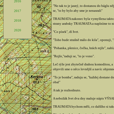
2016
"No tak to je jasný, to dostanou do báglu ně
se, "to by bylo aby sme je nenasrali"
2017
TRAUMATA nakonec byla vymyšlena takto, za
2018
strany arabsky TRAUMATA a naplníme to n
2020
"Co písek", dí Ivet.
"Toho bude strašně málo do kila", oponuji, "
"Pohanka, pšenice, čočka, hrách rejže", nabíz
"Rejže,"raduji se, "to je vono".
Leč rýže jest zbytečně drahou komoditou, a 
objevili sme o něco levnější a navíc objem
"To je bomba", raduju se, "každej dostane do
obal"
A tak je rozhodnuto.
A nebožák Ivet dva dny maluje nápis VÝSAD
TRAUMATA bychom měli, co dalšího si takov