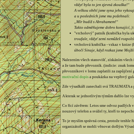
vždyť byla to jen zjevná zkouška!“
A velkou obětí jsme syna jeho vykoup
a u posledních jsme mu požehnali:
„Mír budiž s Abrahamem!“
Takto odměňujeme dobro konající, )
"vrcholový" patník (krabička byla u
troufale, vždyť zemi nemůžeš rozpolt
vrcholová krabička - vzkaz v knize (
úbočí Sinaje, když rozkaz jsme Mojžíš
Nalezením všech stanovišť, získáním všech i
a že tam bude převozník. (indicie: znak lom
převozníkovi v lomu zaplatili za zapůjčení
motivační dopis
a poukázka na vepřový gulá
Zde výsadkáři zanechali svá TRAUMATA a p
A kterak se jednotlivým týmům dařilo lze vy
Co řící závěrem: Letos sme odvoz padlých výs
nouzový telefon a svážel ty, kteří to nepocho
To je myslím správná cesta, protože tenhle ř
organizátoři se mohli věnovat došlým Výsad