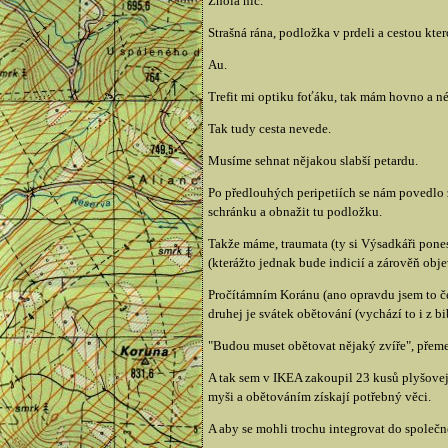
Zhola nic.
Strašná rána, podložka v prdeli a cestou kte
Au.
Trefit mi optiku foťáku, tak mám hovno a né
Tak tudy cesta nevede.
Musíme sehnat nějakou slabší petardu.
Po předlouhých peripetiích se nám povedlo zí
schránku a obnažit tu podložku.
Takže máme, traumata (ty si Výsadkáři pone
(kterážto jednak bude indicií a zárověň obj
Pročítámním Koránu (ano opravdu jsem to če
druhej je svátek obětování (vychází to i z 
"Budou muset obětovat nějaký zvíře", přeme
A tak sem v IKEA zakoupil 23 kusů plyšovejc
myši a obětováním získají potřebný věci.
A aby se mohli trochu integrovat do společn