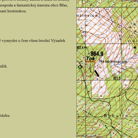
spoda a fantastickej starosta obce Břas,
paní hostinskou.
vně vymyslet o čem všem letošní Výsadek
mžik.
otázku.