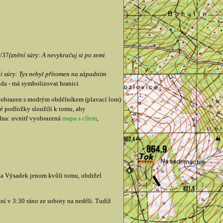
9/37
(znění súry: A nevykračuj si po zemi
í súry: Tys nebyl přítomen na západním
da - má symbolizovat hranici
 vyobrazen s modrým obdélníkem (plavací lom)
é podložky sloužili k tomu, aby
dna: uvnitř vyobrazená
mapa s cílem
,
l na Výsadek jenom kvůli tomu, obdržel
ní v 3:30 ráno ze soboty na neděli. Tudíž