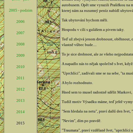
autobusem. Opět sme vyrazili Prašifkou na m
2005 - podzim
kterej nám za rozumný peníz nabídl ubytován
Tak ubytování bychom měli.
2006
Hospodu v cíli s gulášem a pivem taky.
2007
Teď už zbejvá jenom drobnoust, oběhnout, ob
2008
vlastně vůbec bude....
To je sice drobnost, ale ze všeho nejpodstatně
2009
A napadlo nás to nějak společně s Ivet, když 
2010
"Uprchlíci", zadívali sme se na sebe, "ta mus
2011
A bylo rozhodnuto.
2012
Hned sem to musel radostně sdělit Markovi, 
2013
Tudíž motiv Výsadku máme, teď ještě vymys
"Sem hledala na netu", praví další den Ivet,
2014
"Nevim", dím po pravdě.
2015
"Traumata", praví vzdělaně Ivet, "uprchlí