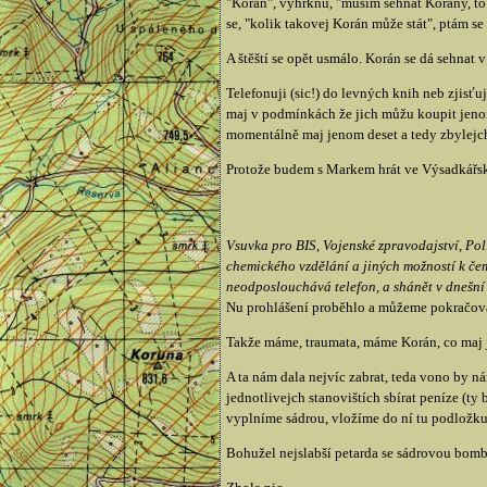
"Korán", vyhrknu, "musim sehnat Korány, to 
se, "kolik takovej Korán může stát", ptám s
A štěští se opět usmálo. Korán se dá sehnat 
Telefonuji (sic!) do levných knih neb zjisť
maj v podmínkách že jich můžu koupit jenom 
momentálně maj jenom deset a tedy zbylejc
Protože budem s Markem hrát ve Výsadkářsk
Vsuvka pro BIS, Vojenské zpravodajství, Pol
chemického vzdělání a jiných možností k čem
neodposlouchává telefon, a shánět v dnešní 
Nu prohlášení proběhlo a můžeme pokračov
Takže máme, traumata, máme Korán, co maj je
A ta nám dala nejvíc zabrat, teda vono by ná
jednotlivejch stanovištích sbírat peníze (ty
vyplníme sádrou, vložíme do ní tu podložku,
Bohužel nejslabší petarda se sádrovou bomb