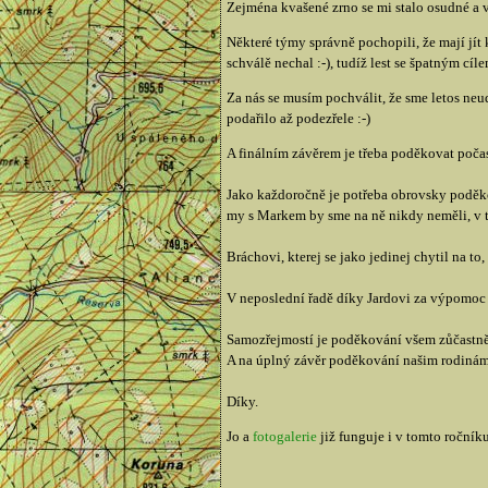
Zejména kvašené zrno se mi stalo osudné a v
Některé týmy správně pochopili, že mají jí
schválě nechal :-), tudíž lest se špatným cíl
Za nás se musím pochválit, že sme letos neu
podařilo až podezřele :-)
A finálním závěrem je třeba poděkovat počasí
Jako každoročně je potřeba obrovsky poděkov
my s Markem by sme na ně nikdy neměli, v 
Bráchovi, kterej se jako jedinej chytil na t
V neposlední řadě díky Jardovi za výpomoc 
Samozřejmostí je poděkování všem zůčastněný
A na úplný závěr poděkování našim rodinám, 
Díky.
Jo a
fotogalerie
již funguje i v tomto ročníku