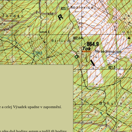
ne a celej Výsadek upadne v zapomnění.
e přes dvě hodiny autem a tudíž tři hodiny