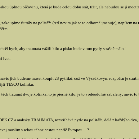
jakou úplnou píčovinu, která je bude celou dobu srát, tížit, ale nebudou se jí moct 
koupíme futrály na polštáře (teď nevim jak se to odborně jmenuje), napíšem na
ěčím.
chtěl bych, aby traumata vážili kilo a písku bude v tom pytly strašně málo."
í Ivet.
navíc jich budeme muset koupit 23 pytlíků, což ve Výsadkovým rozpočtu je strašná
nější TESCO kolínka.
 těch traumat dvoje kolínka, to je přesně kilo, je to voděodolně zabalený, navíc to 
EK.CZ a arabsky TRAUMATA, rozstříhává pytle na polštáře, dělá z každýho dva, n
ej muslim s sebou táhne cestou napříč Evropou.....?