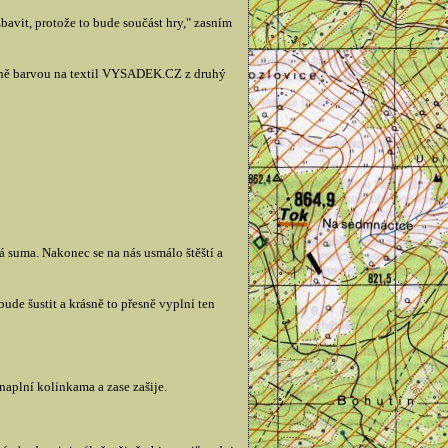
zbavit, protože to bude součást hry," zasním
 ně barvou na textil VYSADEK.CZ z druhý
 suma. Nakonec se na nás usmálo štěští a
bude šustit a krásně to přesně vyplní ten
aplní kolínkama a zase zašije.