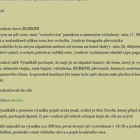
ili
indicie slovo BURKINI
kryta na půl cesty mezi "vrcholovým" patníkem a samotným vrcholem) - súra 17, 3
it a nedosáhneš výškou svou hor vrcholku. )
indicie fotografie převozníka
krabička byla ukryta západním směrem od stromu na hraně skály) - súra 28, 44
(zněn
ovi vydali; a nebyls jedním ze svědků toho. )
indicie vyobrazené ohniště typu pago
ndicií měli Výsadkáři pochopit, že mají jít na západní hranici, do lomu, který je
u, německá vlajka, znak hippie, výbušnina, BURKINI, převozník, hranice), sesbíran
 gumového člunu. A uprostřed kaolínovýlo lomu byla opět ukryta naše plechová be
š.
okračovali do cíle.
číst z
tabulky
.
adkářů z prostoru výsadku pojali zcela jinak, svážel je třetí člověk, kterej přije
pili, pochopili špatně, či pro vysílení již nebyli schopni dojít do cíle po svých
idič najezdil na výsadku cca 300 km, první dvojici jel vyzvednout v 16:30 a posled
kářům, prohodit s nimi vlídného slova a popít kvašeného zrna.