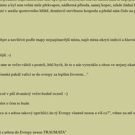
ísto a byl sem velmi mile překvapen, nádherná příroda, samej kopec, nikde žádná ho
í v areálu sportovního hřiště, domluvil otevřenou hospodu a předal nám číslo na 
jet a navštívit podle mapy nejzajímavější místa, najít místa ukrytí indicií a hla
jší :-)
sme se večer váleli s posteli, řekl bych, že to z nás vytrysklo z obou ve stejnej oka
limská pakáž valící se do evropy za lepším životem...."
což v půl dvanáctý večer hodně ocenil :-)
let o čem to bude.
 "co si s sebou takový uprchlící do tý Evropy vlastně nesou a víš co?", vrhne na mě 
cí si s sebou do Evropy nesou TRAUMATA"