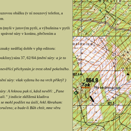
ouzovou obálku (v ní nouzový telefon, a
em.
(myši v jutovým pytli, a výbušnina v pytli
správné súry v koránu, přečtením a
 znaky nedělaj dobře v php editoru:
 pukliny) súra 37, 62/64
(znění súry: a je to
o nevěřící přichystán je trest ohně pekelného.
nění súry: však vyženu ho na vrch příkrý! )
súry: A řeknou pak ti, kdož nevěří: „Pane
ali.“ )
indicie zkřížená kladiva
 se mohl podílet na úsilí, řekl Abraham:
poručeno; a bude-li Bůh chtít, mne věru