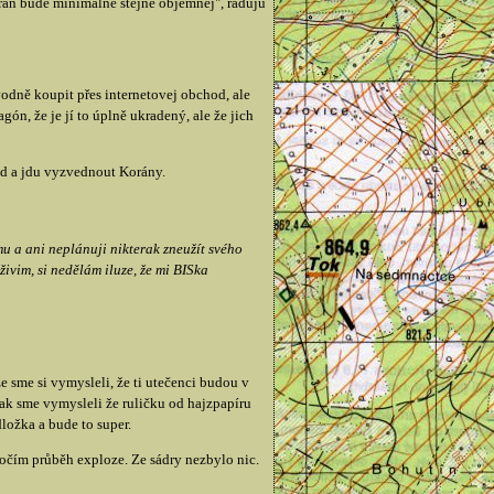
orán bude minimálně stějně objemnej", raduju
vodně koupit přes internetovej obchod, ale
n, že je jí to úplně ukradený, ale že jich
d a jdu vyzvednout Korány.
mu a ani neplánuji nikterak zneužít svého
ivim, si nedělám iluze, že mi BISka
e sme si vymysleli, že ti utečenci budou v
 tak sme vymysleli že ruličku od hajzpapíru
ložka a bude to super.
očím průběh exploze. Ze sádry nezbylo nic.