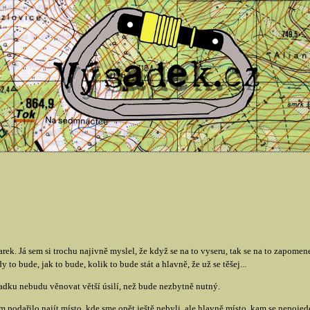
k. Já sem si trochu najivně myslel, že když se na to vyseru, tak se na to zapome
y to bude, jak to bude, kolik to bude stát a hlavně, že už se těšej...
ýsadku nebudu věnovat větší úsilí, než bude nezbytně nutný.
podařilo najít místo, kde sme opět ještě nebyli, ale hlavně místo, kam se nepojed