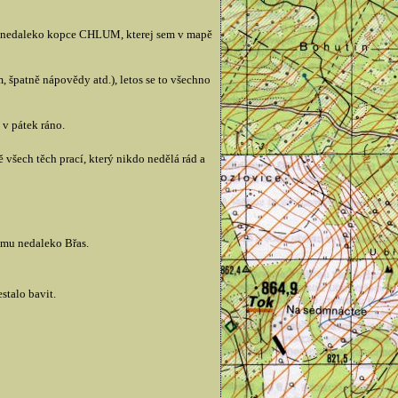
pu nedaleko kopce CHLUM, kterej sem v mapě
, špatně nápovědy atd.), letos se to všechno
 v pátek ráno.
všech těch prací, který nikdo nedělá rád a
omu nedaleko Břas.
stalo bavit.