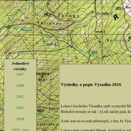
Jednotlivé
ročníky
1997
Výsledky a popis Výsadku 2016
1999
2002
Lokaci letošního Výsadku opět vymyslel Mare
2003
Bohužel nestalo se tak :-) Lidi začali psát, kd
2004
A tak sem na to teda přistoupil, s tím, že V
2005 - jaro
Lokaci tedy vymyslel Marek, konečně se nám 