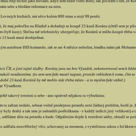
musí bejt bichle jako hovado, když sem tudle viděl Bibli, tak počítám s tím, že K
e sám sebe a hledám informace na netu.
v Levnejch knihách, má něco kolem 800 stran a stojí 99 peněz.
uji, že maj pobočku na Kladně a dožaduji se koupě 23 kusů Koránu (chtěl sem je pů
čtyři kusy). Slečna mě telefonicky ubezpečuje, že Koránů si můžu koupit třeba vagó
h 13 kusů musí doobjednat.
ým autobuse ISIS komando, tak se asi 4 měsíce neholim, bradku mám jak Mohame
icii ČR, a jiné tajné služby: Korány jsou na hru Výsadek, nekonvertoval sem k Islá
ukoli nezákonému. (to sem sem fakt musel napsat, protože vzhledem k tomu, čím se ž
době 23 kusů Koránů by mě mohlo stát třeba místo - a to myslim fakt vážně.)
at Výsadkem.
ště takový teroristi u sebe - ano správně nějakou tu výbušninu.
m to zabrat nedalo, sehnat volně prodejnou petardu neni žádnej problém, horší je, ž
 by byly drahý a tak sme je nahradili podložkama - v každý indicii jiný velikosti) a
 uděláme díru na petardu a bude. Odpálením dojde k roztržení sádry, obnaží se pod
o udělala neuvěřitelný věci, schovanej za stromem, s vystrčenou rukou s foťákem t