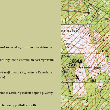
řesně to co mělo, roztrhnout tu sádrovou
otlivý idicie v terénu hledat), výbušninu
vé mají dva svátky, jeden je Ramadán a
ana).
 sme je zašili. Výsadkáři najdou plyšový
si budou ty podložky spořit.