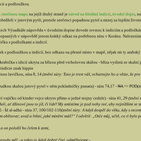
icii a podloužkou.
t
otočenou mapu
na jejíž druhý straně je
návod na hledání indicií
,
úvodní dopis
, n
 obrdželi v jutovým pytli, protože utečenci popadnou pytel a mizej za lepším život
tech Výsadkáře nápověda v úvodním dopise dovede rovnou k indiciím a podložkám 
h popsaných v nápovědě jenom krátký odkaz na potřebnou súru v Koránu. Nalezením 
ičku s podložkami a indicií.
ček s podloužkou a indicií, bez odkazu na přesné místo v mapě, nějak mi ty arabský
krabička s idicií ukryta za břízou před vrcholovou skálou - bříza vyrůstá ze skalní
indicie znak hippie
ěnou lavičkou, súra 8, 14
(znění súry: Toto je trest váš, ochutnejte ho a vězte, že pr
rudkou skalou jutový pytel v něm pokladničky prasata) - súra 74,17 -
NA
=> POD
(z
vé vajičko od kinder vejce ukryto přímo u jedné stojny cedule) - súra 41, 29
(znění 
li, ať džinové jsou to již, či lidé! My umístíme je pod nohy své, aby nejnižšími se st
- Íd al-adhá - súra 37, 100/102-110
(znění súry: A když dospěl do věku, kdy s otcem
m obětovat; uvaž a řekni, jaké mínění máš?“ I odvětil: „Otče můj, učiň, co ti bylo 
a on položil ho čelem k zemi,
a pravdu měl - a takto ty, kdož dobré činí, odměňujeme -