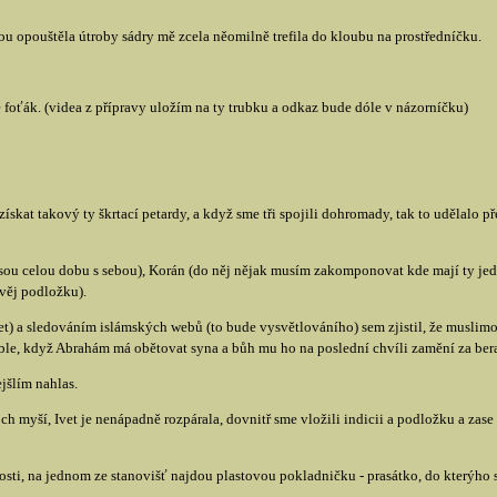
rou opouštěla útroby sádry mě zcela něomilně trefila do kloubu na prostředníčku.
 foťák. (videa z přípravy uložím na ty trubku a odkaz bude dóle v názorníčku)
skat takový ty škrtací petardy, a když sme tři spojili dohromady, tak to udělalo p
sou celou dobu s sebou), Korán (do něj nějak musím zakomponovat kde mají ty jedn
evěj podložku).
t) a sledováním islámských webů (to bude vysvětlováního) sem zjistil, že muslimo
bible, když Abrahám má obětovat syna a bůh mu ho na poslední chvíli zamění za ber
jšlím nahlas.
h myší, Ivet je nenápadně rozpárala, dovnitř sme vložili indicii a podložku a zase
osti, na jednom ze stanovišť najdou plastovou pokladničku - prasátko, do kterýho 