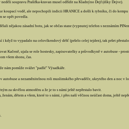
 neděli soupravu Prašifka-kravan musel odřídit na Kladnýno Dejf (díky Dejve).
t ke koupací vodě, ale nepochopili indicii HRANICE a došli k rybníku, či do kem
em se opět povedla.
dělali nějakou zásadní botu, jak se občas stane (vypnutej telefon s neznámím PINem
 i když to vypadalo na celovíkendový déšť (pršelo celej tejden), tak pršet přestalo
at Kačeně, ujala se role hostesky, zapisovatelky a průvodkyně v autobuse - prostě 
tom všem shonu, čas.
o, že nám pomůže svážet "padlé" Výsadkáře.
v autobuse a nezaměnitelnou roli muslimského převaděče, ukrytého den a noc v l
m za skvělou atmosféru a že je to s námi ještě nepřestalo bavit.
ženám, dětem a všem, které to s námi, i přes naší věčnou neúčast doma, ještě nepře
.