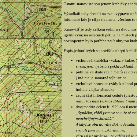
Ostatní stanoviště sou jenom krabičky s ind
Výsadkáři tedy dostali na svou výpravu opě
informace kde je cíl) a traumata, všechno to
Stanovišť je tedy celkem sedm, na dvou mís
igelitovým) na ostatních pěti je na místec
pochopením bylo potřeba najít ukrytou krab
Popis jednotlivých stanovišť a ukrytí krabi
vrcholová krabička - vzkaz v knize, (
strom, jenž vyrůstá z pekla základů, )
puklina ve skále cca 5 metrů za dřev
)
indicie je samotná výbušnina
vrcholová borovice (zády k ní pod p
indicie vlajka německa
zadní část informační cedule (plasto
náš, ukaž nám ty, kdož zbloudit nám da
dvojmodřín čelem k 1929 cca 6 metrů 
„Synáčku, viděl jsem ve snu, že tě má
neochvějným shledáš.“
A když se oba do vůle Boží odevzdali 
zvolali jsme naň: „Abrahame,
věru jsi již prokázal, že vidění jsi z