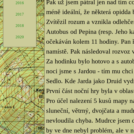
Pak už jsem pátral jen nad tím co
2016
méně ideální, že některá opidda 
2017
Zvítězil rozum a vznikla odlehče
2018
Autobus od Pepina (resp. Jeho k
2020
očekáván kolem 11 hodiny. Pan ři
namístě. Pak následoval rozvoz 
Za hodinku bylo hotovo a s autob
noci jsme s Jardou - tím mu chci
Sedlo. Kde Jarda jako Druid vydr
První část noční hry byla v obla
Pro účel nalezení 5 kusů mapy na
sluneční, větrný, dvojčata a mud
nevloudila chyba. Mudrce jsem d
by ve dne nebyl problém, ale v 