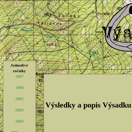
Jednotlivé
ročníky
1997
1999
2002
Výsledky a popis Výsadku
2003
2004