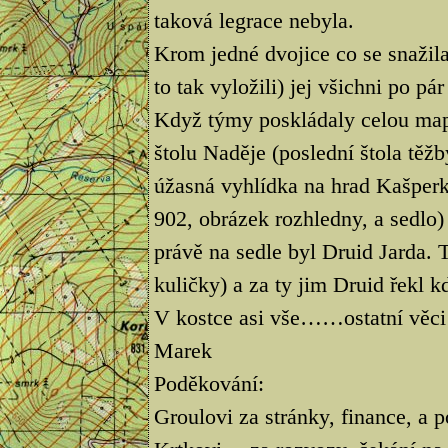
taková legrace nebyla.
Krom jedné dvojice co se snažila
to tak vyložili) jej všichni po pá
Když týmy poskládaly celou mapu
štolu Naděje (poslední štola těžb
úžasná vyhlídka na hrad Kašperk. 
902, obrázek rozhledny, a sedlo
právě na sedle byl Druid Jarda.
kuličky) a za ty jim Druid řekl kd
V kostce asi vše……ostatní věci
Marek
Poděkování:
Groulovi za stránky, finance, a 