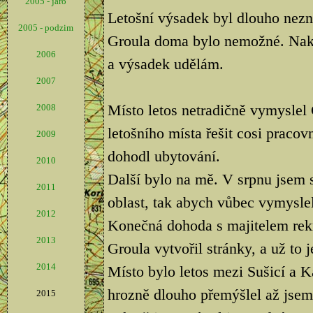
2005 - jaro
Letošní výsadek byl dlouho nezn
2005 - podzim
Groula doma bylo nemožné. Nako
2006
a výsadek udělám.
2007
Místo letos netradičně vymyslel
2008
letošního místa řešit cosi pracov
2009
dohodl ubytování.
2010
Další bylo na mě. V srpnu jsem s
2011
oblast, tak abych vůbec vymyslel
2012
Konečná dohoda s majitelem rekr
2013
Groula vytvořil stránky, a už to j
2014
Místo bylo letos mezi Sušicí a
hrozně dlouho přemýšlel až jsem 
2015