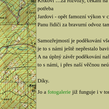
Krtkovi …za rozvozy, čekání na 
potřeba
Jardovi - opět famozní výkon v ci
Panu řidiči za bravurní odvoz tam
Samozřejmostí je poděkování vš
je to s námi ještě nepřestalo bavi
A na úplný závěr poděkování na
to s námi, i přes naší věčnou neú
Díky.
Jo a
fotogalerie
již funguje i v t