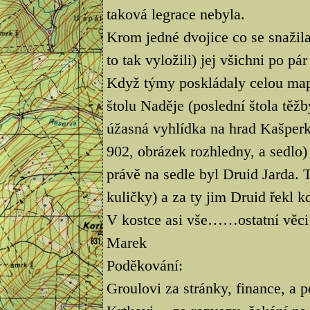
taková legrace nebyla.
Krom jedné dvojice co se snažila
to tak vyložili) jej všichni po pá
Když týmy poskládaly celou mapu
štolu Naděje (poslední štola těžb
úžasná vyhlídka na hrad Kašperk. 
902, obrázek rozhledny, a sedlo
právě na sedle byl Druid Jarda.
kuličky) a za ty jim Druid řekl kd
V kostce asi vše……ostatní věci
Marek
Poděkování:
Groulovi za stránky, finance, a 