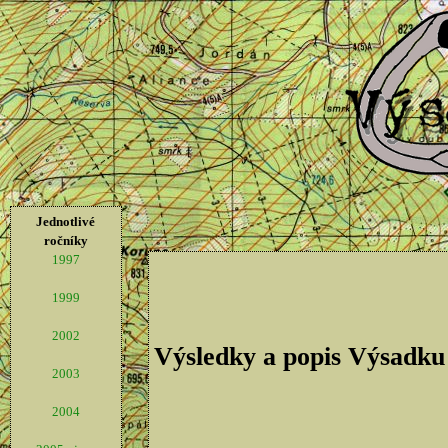
Jednotlivé
ročníky
1997
1999
2002
Výsledky a popis Výsadku
2003
2004