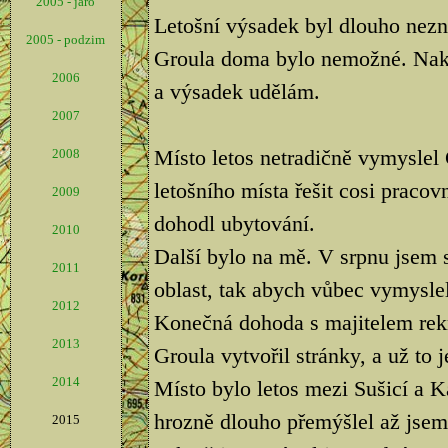
2005 - jaro
Letošní výsadek byl dlouho nezn
2005 - podzim
Groula doma bylo nemožné. Nako
2006
a výsadek udělám.
2007
Místo letos netradičně vymyslel
2008
letošního místa řešit cosi pracov
2009
dohodl ubytování.
2010
Další bylo na mě. V srpnu jsem s
2011
oblast, tak abych vůbec vymyslel
2012
Konečná dohoda s majitelem rekr
2013
Groula vytvořil stránky, a už to j
2014
Místo bylo letos mezi Sušicí a
hrozně dlouho přemýšlel až jsem 
2015