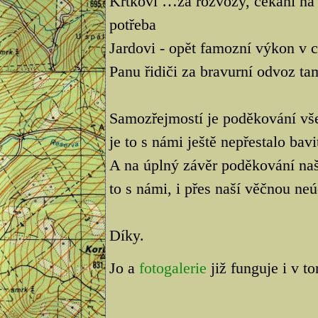
Krtkovi …za rozvozy, čekání na 
potřeba
Jardovi - opět famozní výkon v ci
Panu řidiči za bravurní odvoz tam
Samozřejmostí je poděkování vš
je to s námi ještě nepřestalo bavi
A na úplný závěr poděkování na
to s námi, i přes naší věčnou neú
Díky.
Jo a
fotogalerie
již funguje i v t