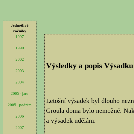
Jednotlivé
ročníky
1997
1999
2002
Výsledky a popis Výsadku
2003
2004
2005 - jaro
Letošní výsadek byl dlouho nezn
2005 - podzim
Groula doma bylo nemožné. Nako
2006
a výsadek udělám.
2007