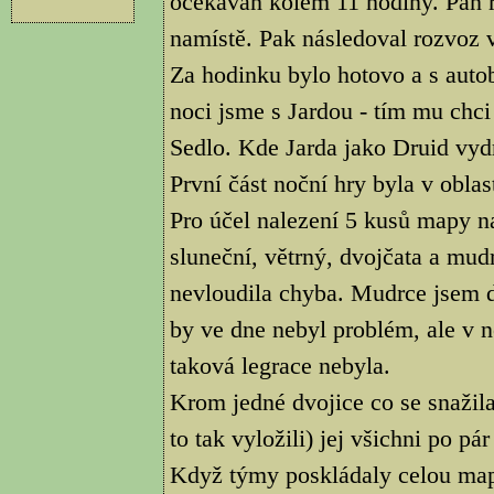
očekáván kolem 11 hodiny. Pan ři
namístě. Pak následoval rozvoz 
Za hodinku bylo hotovo a s autob
noci jsme s Jardou - tím mu chci
Sedlo. Kde Jarda jako Druid vydr
První část noční hry byla v obla
Pro účel nalezení 5 kusů mapy na
sluneční, větrný, dvojčata a mud
nevloudila chyba. Mudrce jsem d
by ve dne nebyl problém, ale v 
taková legrace nebyla.
Krom jedné dvojice co se snažila
to tak vyložili) jej všichni po pá
Když týmy poskládaly celou mapu