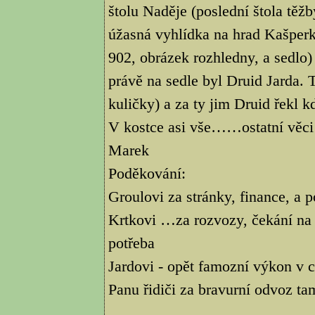
štolu Naděje (poslední štola těžb
úžasná vyhlídka na hrad Kašperk. 
902, obrázek rozhledny, a sedlo
právě na sedle byl Druid Jarda.
kuličky) a za ty jim Druid řekl kd
V kostce asi vše……ostatní věci
Marek
Poděkování:
Groulovi za stránky, finance, a 
Krtkovi …za rozvozy, čekání na 
potřeba
Jardovi - opět famozní výkon v ci
Panu řidiči za bravurní odvoz tam