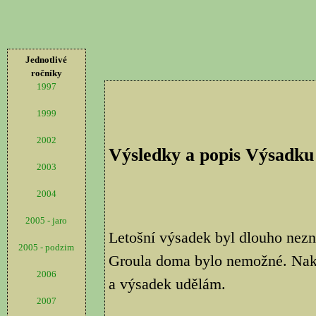
Jednotlivé
ročníky
1997
1999
2002
Výsledky a popis Výsadku
2003
2004
2005 - jaro
Letošní výsadek byl dlouho nezn
2005 - podzim
Groula doma bylo nemožné. Nako
2006
a výsadek udělám.
2007