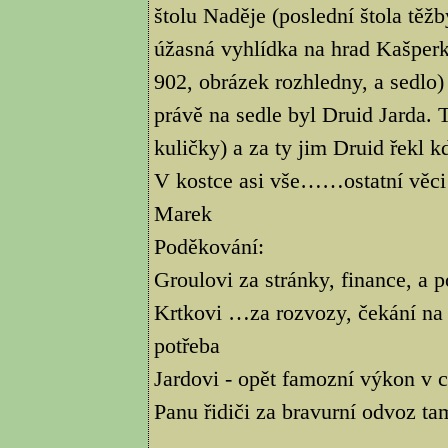
štolu Naděje (poslední štola těžb
úžasná vyhlídka na hrad Kašperk. 
902, obrázek rozhledny, a sedlo
právě na sedle byl Druid Jarda.
kuličky) a za ty jim Druid řekl kd
V kostce asi vše……ostatní věci
Marek
Poděkování:
Groulovi za stránky, finance, a 
Krtkovi …za rozvozy, čekání na 
potřeba
Jardovi - opět famozní výkon v ci
Panu řidiči za bravurní odvoz tam