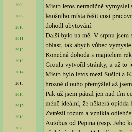
Místo letos netradičně vymyslel
2008
letošního místa řešit cosi pracov
2009
dohodl ubytování.
2010
Další bylo na mě. V srpnu jsem s
2011
oblast, tak abych vůbec vymyslel
2012
Konečná dohoda s majitelem rekr
2013
Groula vytvořil stránky, a už to j
2014
Místo bylo letos mezi Sušicí a
hrozně dlouho přemýšlel až jsem 
2015
Pak už jsem pátral jen nad tím co
2016
méně ideální, že některá opidda 
2017
Zvítězil rozum a vznikla odlehče
2018
Autobus od Pepina (resp. Jeho k
2020