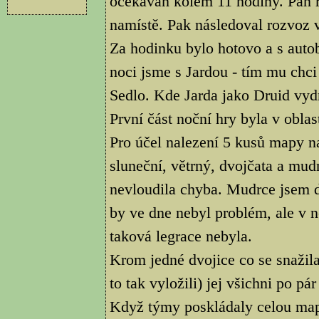
očekáván kolem 11 hodiny. Pan ři
namístě. Pak následoval rozvoz 
Za hodinku bylo hotovo a s autob
noci jsme s Jardou - tím mu chci
Sedlo. Kde Jarda jako Druid vydr
První část noční hry byla v obla
Pro účel nalezení 5 kusů mapy na
sluneční, větrný, dvojčata a mud
nevloudila chyba. Mudrce jsem d
by ve dne nebyl problém, ale v 
taková legrace nebyla.
Krom jedné dvojice co se snažila
to tak vyložili) jej všichni po pá
Když týmy poskládaly celou mapu