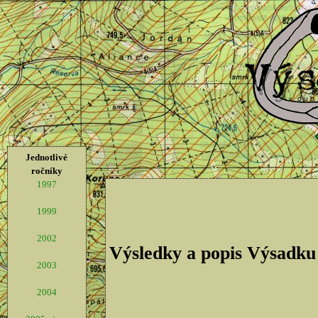
Jednotlivé
ročníky
1997
1999
2002
Výsledky a popis Výsadku
2003
2004