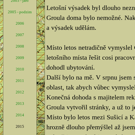
2005 - jaro
Letošní výsadek byl dlouho nezn
2005 - podzim
Groula doma bylo nemožné. Nako
2006
a výsadek udělám.
2007
Místo letos netradičně vymyslel
2008
letošního místa řešit cosi pracov
2009
dohodl ubytování.
2010
Další bylo na mě. V srpnu jsem s
2011
oblast, tak abych vůbec vymyslel
2012
Konečná dohoda s majitelem rekr
2013
Groula vytvořil stránky, a už to j
2014
Místo bylo letos mezi Sušicí a
hrozně dlouho přemýšlel až jsem 
2015