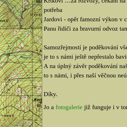
Krtkovi …za rozvozy, čekání na 
potřeba
Jardovi - opět famozní výkon v ci
Panu řidiči za bravurní odvoz tam
Samozřejmostí je poděkování vš
je to s námi ještě nepřestalo bavi
A na úplný závěr poděkování na
to s námi, i přes naší věčnou neú
Díky.
Jo a
fotogalerie
již funguje i v t