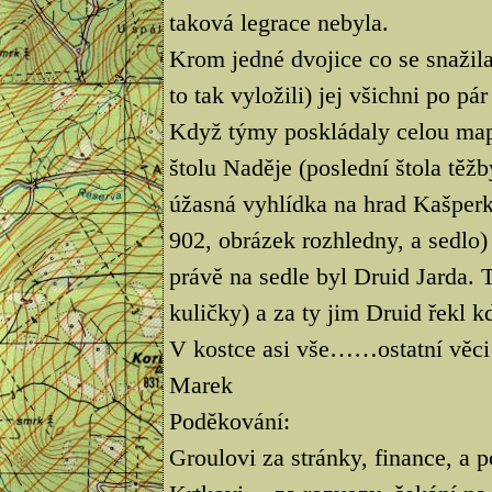
taková legrace nebyla.
Krom jedné dvojice co se snažila
to tak vyložili) jej všichni po pá
Když týmy poskládaly celou mapu
štolu Naděje (poslední štola těžb
úžasná vyhlídka na hrad Kašperk. 
902, obrázek rozhledny, a sedlo
právě na sedle byl Druid Jarda.
kuličky) a za ty jim Druid řekl kd
V kostce asi vše……ostatní věci
Marek
Poděkování:
Groulovi za stránky, finance, a 