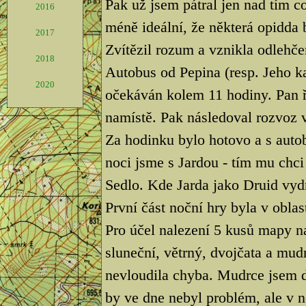
Pak už jsem pátral jen nad tím co
2016
méně ideální, že některá opidda 
2017
Zvítězil rozum a vznikla odlehče
2018
Autobus od Pepina (resp. Jeho k
2020
očekáván kolem 11 hodiny. Pan ři
namístě. Pak následoval rozvoz 
Za hodinku bylo hotovo a s autob
noci jsme s Jardou - tím mu chci
Sedlo. Kde Jarda jako Druid vydr
První část noční hry byla v obla
Pro účel nalezení 5 kusů mapy na
sluneční, větrný, dvojčata a mud
nevloudila chyba. Mudrce jsem d
by ve dne nebyl problém, ale v 