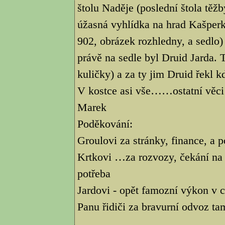
štolu Naděje (poslední štola těžb
úžasná vyhlídka na hrad Kašperk. 
902, obrázek rozhledny, a sedlo
právě na sedle byl Druid Jarda.
kuličky) a za ty jim Druid řekl kd
V kostce asi vše……ostatní věci
Marek
Poděkování:
Groulovi za stránky, finance, a 
Krtkovi …za rozvozy, čekání na 
potřeba
Jardovi - opět famozní výkon v ci
Panu řidiči za bravurní odvoz tam