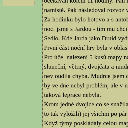
očekáván kolem 11 hodiny. Pan ři
namístě. Pak následoval rozvoz 
Za hodinku bylo hotovo a s autob
noci jsme s Jardou - tím mu chci
Sedlo. Kde Jarda jako Druid vydr
První část noční hry byla v obla
Pro účel nalezení 5 kusů mapy na
sluneční, větrný, dvojčata a mud
nevloudila chyba. Mudrce jsem d
by ve dne nebyl problém, ale v 
taková legrace nebyla.
Krom jedné dvojice co se snažila
to tak vyložili) jej všichni po pá
Když týmy poskládaly celou mapu