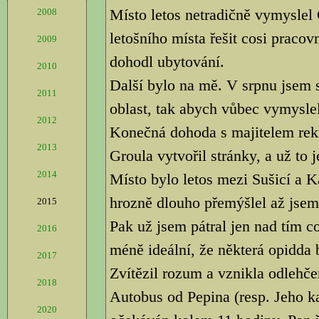
Místo letos netradičně vymyslel
2008
letošního místa řešit cosi pracov
2009
dohodl ubytování.
2010
Další bylo na mě. V srpnu jsem s
2011
oblast, tak abych vůbec vymyslel
2012
Konečná dohoda s majitelem rekr
2013
Groula vytvořil stránky, a už to j
2014
Místo bylo letos mezi Sušicí a
hrozně dlouho přemýšlel až jsem 
2015
Pak už jsem pátral jen nad tím co
2016
méně ideální, že některá opidda 
2017
Zvítězil rozum a vznikla odlehče
2018
Autobus od Pepina (resp. Jeho k
2020