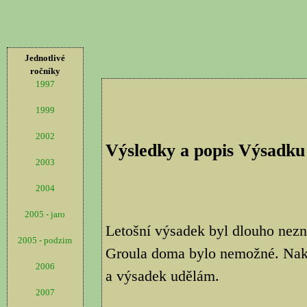
Jednotlivé
ročníky
1997
1999
2002
Výsledky a popis Výsadku
2003
2004
2005 - jaro
Letošní výsadek byl dlouho nezn
2005 - podzim
Groula doma bylo nemožné. Nako
2006
a výsadek udělám.
2007