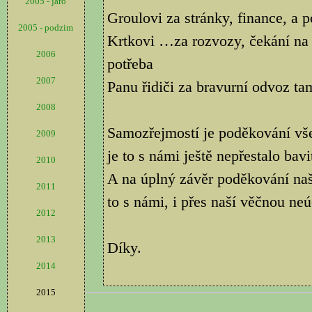
2005 - jaro
Groulovi za stránky, finance, a 
2005 - podzim
Krtkovi …za rozvozy, čekání na 
2006
potřeba
2007
Panu řidiči za bravurní odvoz tam
2008
Samozřejmostí je poděkování vš
2009
je to s námi ještě nepřestalo bavi
2010
A na úplný závěr poděkování na
2011
to s námi, i přes naší věčnou neú
2012
2013
Díky.
2014
2015