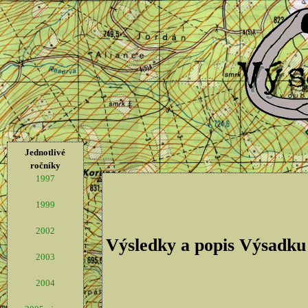
Jednotlivé
ročníky
1997
1999
2002
Výsledky a popis Výsadku
2003
2004