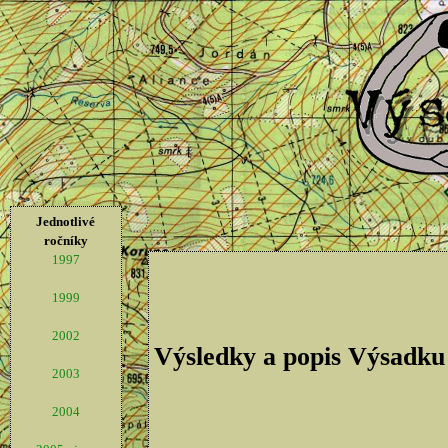
Jednotlivé
ročníky
1997
1999
2002
Výsledky a popis Výsadku
2003
2004