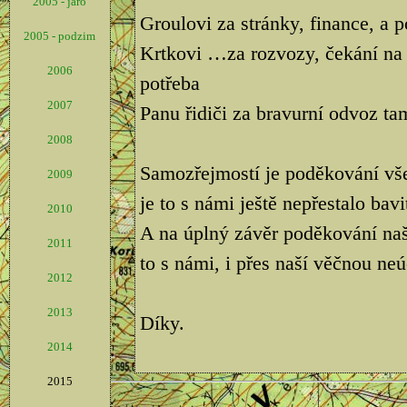
2005 - jaro
Groulovi za stránky, finance, a 
2005 - podzim
Krtkovi …za rozvozy, čekání na 
2006
potřeba
2007
Panu řidiči za bravurní odvoz tam
2008
Samozřejmostí je poděkování vš
2009
je to s námi ještě nepřestalo bavi
2010
A na úplný závěr poděkování na
2011
to s námi, i přes naší věčnou neú
2012
2013
Díky.
2014
2015