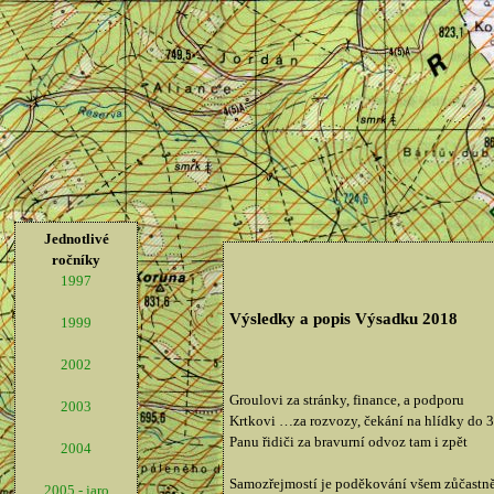
Jednotlivé
ročníky
1997
Výsledky a popis Výsadku 2018
1999
2002
Groulovi za stránky, finance, a podporu
2003
Krtkovi …za rozvozy, čekání na hlídky do 3 
Panu řidiči za bravurní odvoz tam i zpět
2004
Samozřejmostí je poděkování všem zůčastněný
2005 - jaro