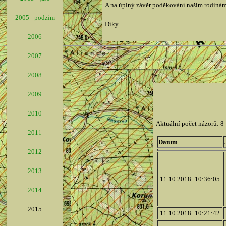
A na úplný závěr poděkování našim rodinám, 
2005 - podzim
Díky.
2006
2007
2008
2009
2010
2011
2012
2013
2014
2015