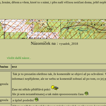
ženám, dětem a všem, které to s námi, i přes naší věčnou neúčast doma, ještě nepře