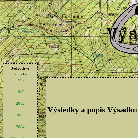
Jednotlivé
ročníky
1997
1999
2002
Výsledky a popis Výsadku
2003
2004