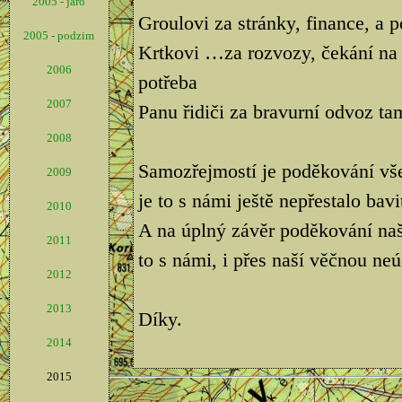
2005 - jaro
Groulovi za stránky, finance, a 
2005 - podzim
Krtkovi …za rozvozy, čekání na 
2006
potřeba
2007
Panu řidiči za bravurní odvoz tam
2008
Samozřejmostí je poděkování vš
2009
je to s námi ještě nepřestalo bavi
2010
A na úplný závěr poděkování na
2011
to s námi, i přes naší věčnou neú
2012
2013
Díky.
2014
2015