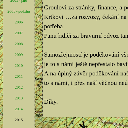
2005 - jaro
Groulovi za stránky, finance, a 
2005 - podzim
Krtkovi …za rozvozy, čekání na 
2006
potřeba
2007
Panu řidiči za bravurní odvoz tam
2008
Samozřejmostí je poděkování vš
2009
je to s námi ještě nepřestalo bavi
2010
A na úplný závěr poděkování na
2011
to s námi, i přes naší věčnou neú
2012
2013
Díky.
2014
2015