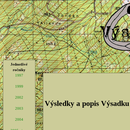
Jednotlivé
ročníky
1997
1999
2002
Výsledky a popis Výsadku
2003
2004