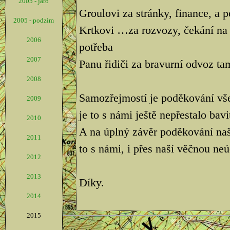
2005 - jaro
Groulovi za stránky, finance, a 
2005 - podzim
Krtkovi …za rozvozy, čekání na 
2006
potřeba
2007
Panu řidiči za bravurní odvoz tam
2008
Samozřejmostí je poděkování vš
2009
je to s námi ještě nepřestalo bavi
2010
A na úplný závěr poděkování na
2011
to s námi, i přes naší věčnou neú
2012
2013
Díky.
2014
2015