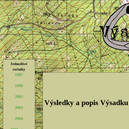
Jednotlivé
ročníky
1997
1999
2002
Výsledky a popis Výsadku
2003
2004