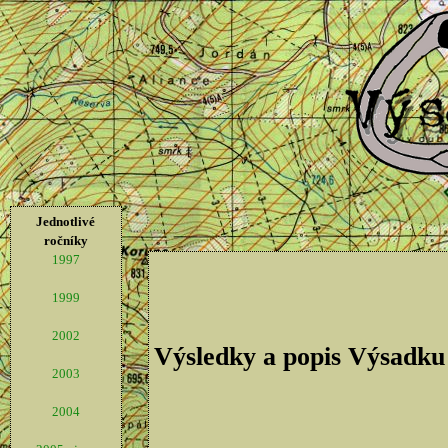
Jednotlivé
ročníky
1997
1999
2002
Výsledky a popis Výsadku
2003
2004