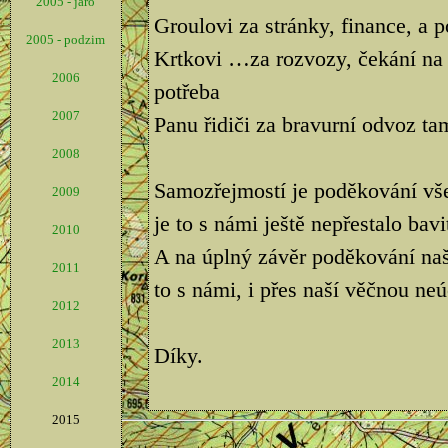
2005 - jaro
Groulovi za stránky, finance, a 
2005 - podzim
Krtkovi …za rozvozy, čekání na 
2006
potřeba
2007
Panu řidiči za bravurní odvoz tam
2008
Samozřejmostí je poděkování vš
2009
je to s námi ještě nepřestalo bavi
2010
A na úplný závěr poděkování na
2011
to s námi, i přes naší věčnou neú
2012
2013
Díky.
2014
2015