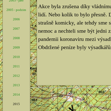
2005 - jaro
Akce byla zrušena díky vládnímu
2005 - podzim
lidí. Nebo kolik to bylo přesně.
2006
strašně komicky, ale tehdy sme 
2007
nemoc a nechteli sme být jedni z
pandemii koronaviru mezi výsad
2008
Obdržené peníze byly výsadkářů
2009
2010
2011
2012
2013
2014
2015