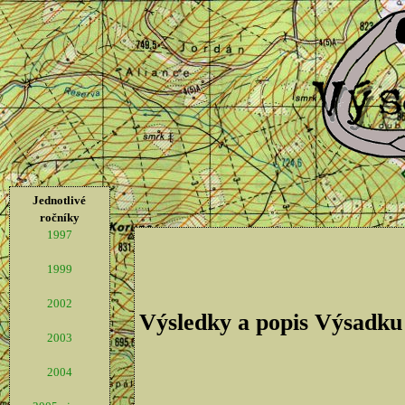
Jednotlivé
ročníky
1997
1999
2002
Výsledky a popis Výsadku
2003
2004