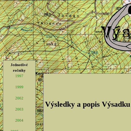
Jednotlivé
ročníky
1997
1999
2002
Výsledky a popis Výsadku
2003
2004