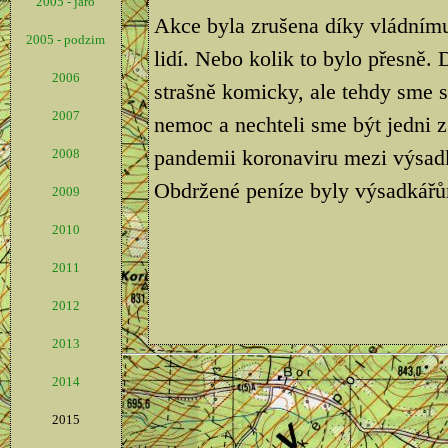
2005 - jaro
Akce byla zrušena díky vládnímu
2005 - podzim
lidí. Nebo kolik to bylo přesně.
2006
strašně komicky, ale tehdy sme 
2007
nemoc a nechteli sme být jedni z
pandemii koronaviru mezi výsad
2008
Obdržené peníze byly výsadkářů
2009
2010
2011
2012
2013
2014
2015