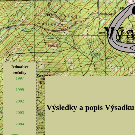
Jednotlivé
ročníky
1997
1999
2002
Výsledky a popis Výsadku
2003
2004