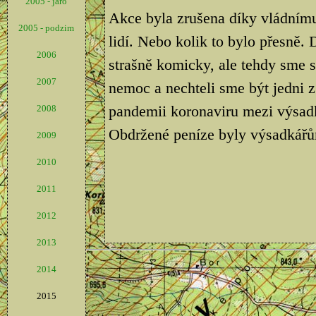
2005 - jaro
Akce byla zrušena díky vládnímu
2005 - podzim
lidí. Nebo kolik to bylo přesně.
2006
strašně komicky, ale tehdy sme 
2007
nemoc a nechteli sme být jedni z
pandemii koronaviru mezi výsad
2008
Obdržené peníze byly výsadkářů
2009
2010
2011
2012
2013
2014
2015